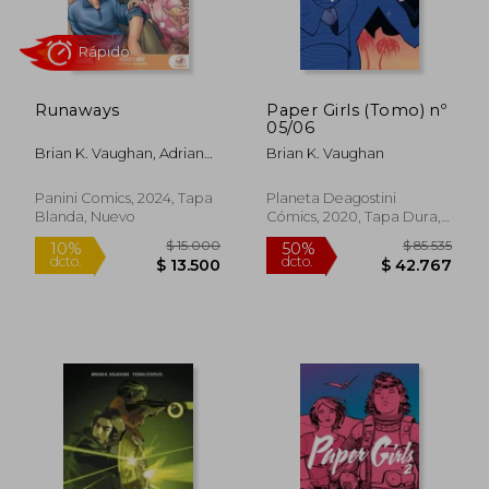
Runaways
Paper Girls (Tomo) nº
05/06
Brian K. Vaughan, Adrian
Brian K. Vaughan
Alphona, David Newbold
Panini Comics, 2024, Tapa
Planeta Deagostini
Blanda, Nuevo
Cómics, 2020, Tapa Dura,
Nuevo
$ 16.368
$ 85.4
10%
55%
dcto.
dcto.
$ 14.731
$ 38.4