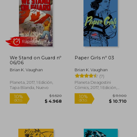
Além dos quadrinhos, Vaughan trabalhou
como roteirista de televisão, incluindo a
série Lost. Suas obras frequentemente
exploram temas como identidade, conflito
social e política, sempre com personagens
bem construídos e roteiros originais.
Reconhecido como um dos principais
escritores de sua geração, Vaughan é uma
figura influente na cultura pop
We Stand on Guard nº
Paper Girls nº 03
contemporânea.
06/06
Brian K. Vaughan
Brian K. Vaughan
(7)
Rápido
Planeta, 2017, 1 Edición,
Planeta Deagostini
Tapa Blanda, Nuevo
Cómics, 2017, 1 Edición,
Tapa Blanda, Nuevo
$ 5.520
$ 11.9