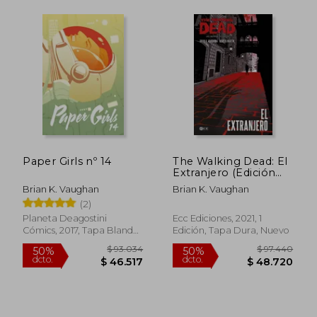
$ 76.513
$ 184.9
50%
50%
dcto.
dcto.
$ 38.257
$ 92.4
Paper Girls nº 14
The Walking Dead: El
Extranjero (Edición
Especial
Brian K. Vaughan
Brian K. Vaughan
Coleccionistas)
(2)
Planeta Deagostini
Ecc Ediciones, 2021, 1
Cómics, 2017, Tapa Blanda,
Edición, Tapa Dura, Nuevo
Usado