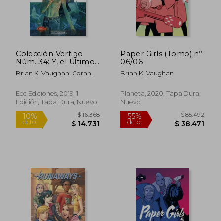
Colección Vertigo
Paper Girls (Tomo) nº
Núm. 34: Y, el Último
06/06
Hombre 6
Brian K. Vaughan; Goran
Brian K. Vaughan
Sudžuka
Ecc Ediciones, 2019, 1
Planeta, 2020, Tapa Dura,
Edición, Tapa Dura, Nuevo
Nuevo
$ 16.368
$ 10.
10%
10%
dcto.
dcto.
$ 14.731
$ 9.6