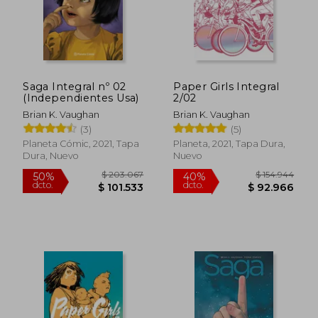
Saga Integral nº 02
Paper Girls Integral
(Independientes Usa)
2/02
Brian K. Vaughan
Brian K. Vaughan
(3)
(5)
Planeta Cómic, 2021, Tapa
Planeta, 2021, Tapa Dura,
Dura, Nuevo
Nuevo
$ 62.046
$ 85.4
40%
55%
dcto.
dcto.
$ 37.228
$ 38.4