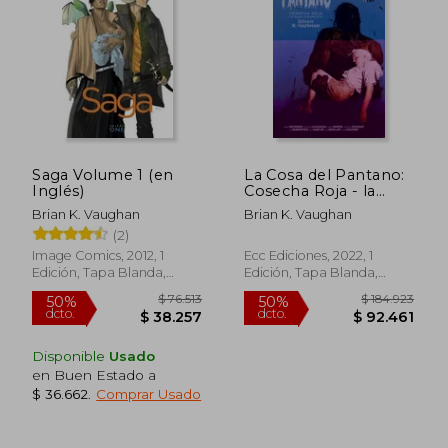
Saga Volume 1 (en
La Cosa del Pantano:
Inglés)
Cosecha Roja - la
Saga Completa
Brian K. Vaughan
Brian K. Vaughan
(2)
Image Comics, 2012, 1
Ecc Ediciones, 2022, 1
Edición, Tapa Blanda,
Edición, Tapa Blanda,
Nuevo
Nuevo
Disponible
Usado
en Buen Estado a
$ 36.662
.
Comprar Usado
$ 88.903
$ 174.2
50%
50%
dcto.
dcto.
$ 44.452
$ 87.1