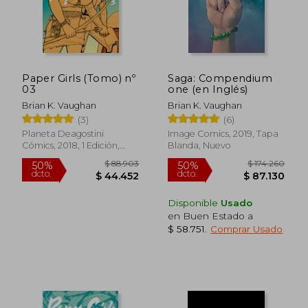
Paper Girls (Tomo) nº
Saga: Compendium
03
one (en Inglés)
Brian K. Vaughan
Brian K. Vaughan
(3)
(6)
Planeta Deagostini
Image Comics, 2019, Tapa
Cómics, 2018, 1 Edición,
Blanda, Nuevo
Tapa Dura, Nuevo
Disponible
Usado
en Buen Estado a
$ 203.067
$ 203.0
$ 58.751
.
Comprar Usado
50%
50%
dcto.
dcto.
$ 101.533
$ 101.5