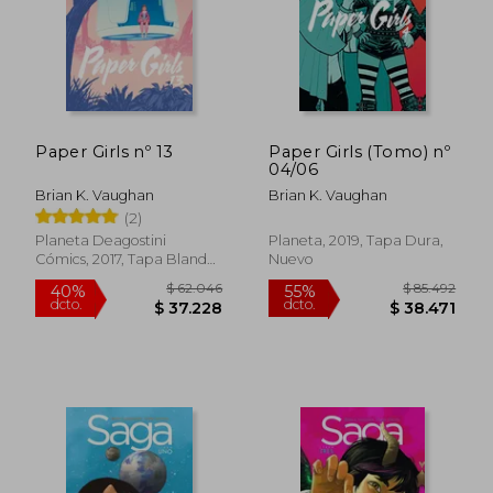
$ 95.496
$ 118.
50%
40%
Paper Girls nº 13
Paper Girls (Tomo) nº
dcto.
dcto.
$ 47.748
$ 71.3
04/06
Brian K. Vaughan
Brian K. Vaughan
(2)
Planeta Deagostini
Planeta, 2019, Tapa Dura,
Cómics, 2017, Tapa Blanda,
Nuevo
Usado