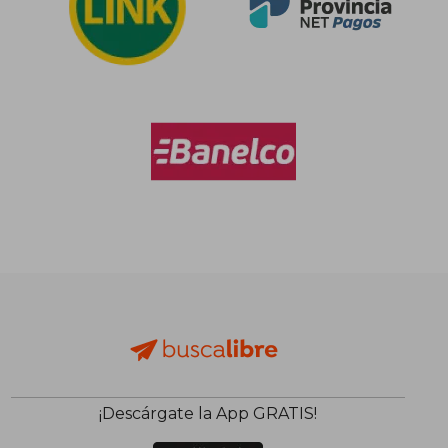
$ 93.034
$ 97.4
50%
50%
dcto.
dcto.
$ 46.517
$ 48.7
¡Descárgate la App GRATIS!