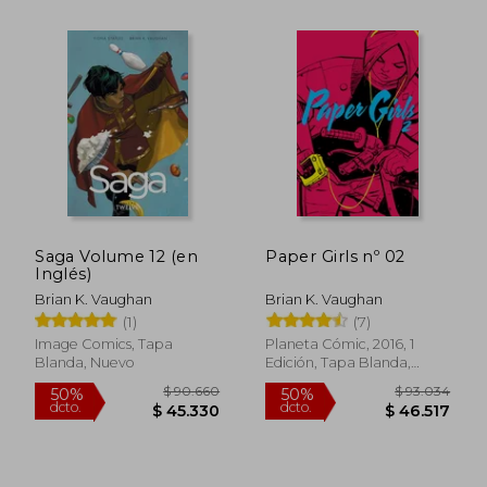
$ 56.623
$ 31.5
40%
10%
dcto.
dcto.
$ 33.974
$ 28.3
Saga Volume 12 (en
Paper Girls nº 02
Inglés)
Brian K. Vaughan
Brian K. Vaughan
(1)
(7)
Image Comics, Tapa
Planeta Cómic, 2016, 1
Blanda, Nuevo
Edición, Tapa Blanda,
Usado