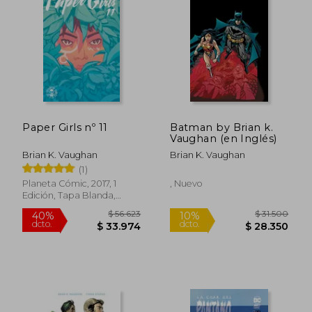
Paper Girls nº 11
Batman by Brian k.
Vaughan (en Inglés)
Brian K. Vaughan
Brian K. Vaughan
(1)
Planeta Cómic, 2017, 1
, Nuevo
Edición, Tapa Blanda,
Nuevo
$ 203.067
$ 154.9
50%
40%
dcto.
dcto.
$ 101.533
$ 92.9