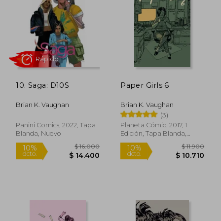
$ 11.900
$ 11.9
10%
10%
dcto.
dcto.
$ 10.710
$ 10.7
10. Saga: D10S
Paper Girls 6
Brian K. Vaughan
Brian K. Vaughan
(3)
Panini Comics, 2022, Tapa
Planeta Cómic, 2017, 1
Blanda, Nuevo
Edición, Tapa Blanda,
Nuevo
Rápido