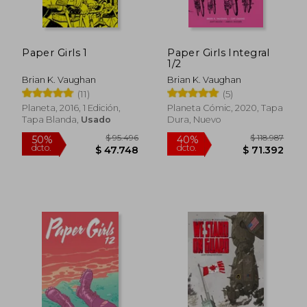
$ 16.000
$ 85.4
10%
55%
dcto.
dcto.
$ 14.400
$ 38.4
Paper Girls 1
Paper Girls Integral
1/2
Brian K. Vaughan
Brian K. Vaughan
(11)
(5)
Planeta, 2016, 1 Edición,
Planeta Cómic, 2020, Tapa
Tapa Blanda,
Usado
Dura, Nuevo