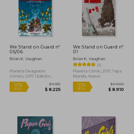
$ 11.900
$ 11.9
10%
10%
dcto.
dcto.
$ 10.710
$ 10.7
We Stand on Guard nº
We Stand on Guard nº
05/06
01
Brian K. Vaughan
Brian K. Vaughan
(1)
Planeta Deagostini
Planeta Cómic, 2017, Tapa
Cómics, 2017, 1 Edición,
Blanda, Nuevo
Tapa Blanda, Nuevo