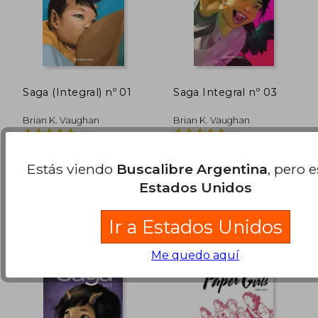
Saga (Integral) nº 01
Saga Integral nº 03
$ 55.891
$ 111.
40%
50%
Brian K. Vaughan
Brian K. Vaughan
dcto.
dcto.
$ 33.534
$ 55.7
(4)
(1)
Planeta, 2020, Tapa Dura,
Planeta, 2022, Tapa Dura,
Nuevo
Nuevo
Estás viendo
Buscalibre Argentina
, pero 
Estados Unidos
Ir a Estados Unidos
Me quedo aquí