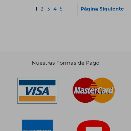
1
2
3
4
5
Página Siguiente
Nuestras Formas de Pago
$ 118.177
$ 93.0
50%
50%
dcto.
dcto.
$ 59.088
$ 46.5