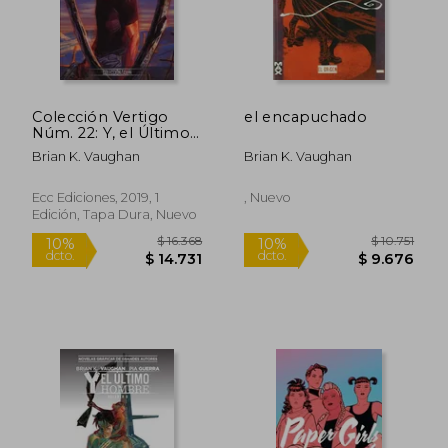
Colección Vertigo
el encapuchado
Núm. 22: Y, el Último
Hombre 4
Brian K. Vaughan
Brian K. Vaughan
Ecc Ediciones, 2019, 1
, Nuevo
Edición, Tapa Dura, Nuevo
$ 16.368
$ 16.3
10%
10%
dcto.
dcto.
$ 14.731
$ 14.7