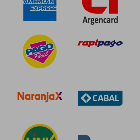
$ 90.660
$ 93.0
50%
50%
dcto.
dcto.
$ 45.330
$ 46.5