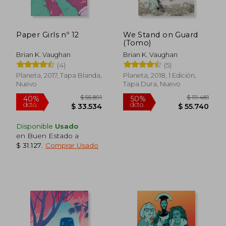
Paper Girls nº 12
We Stand on Guard
$ 85.492
$ 35.8
(Tomo)
55%
10%
dcto.
dcto.
$ 38.471
$ 32.2
Brian K. Vaughan
Brian K. Vaughan
(4)
(5)
Planeta, 2017, Tapa Blanda,
Planeta, 2018, 1 Edición,
Nuevo
Tapa Dura, Nuevo
Disponible
Usado
en Buen Estado a
$ 31.127
.
Comprar Usado