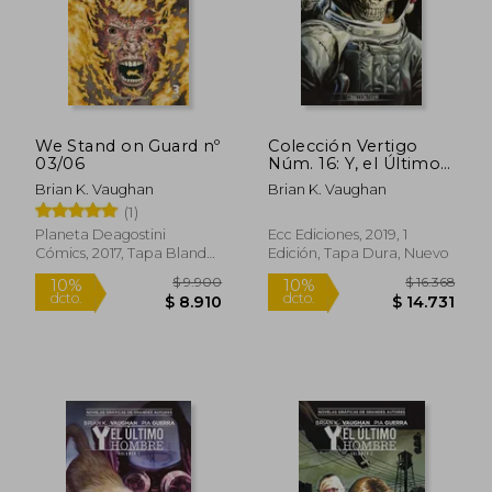
We Stand on Guard nº
Colección Vertigo
03/06
Núm. 16: Y, el Último
Hombre 3
Brian K. Vaughan
Brian K. Vaughan
(1)
Planeta Deagostini
Ecc Ediciones, 2019, 1
Cómics, 2017, Tapa Blanda,
Edición, Tapa Dura, Nuevo
$ 9.900
$ 9.9
10%
10%
Nuevo
dcto.
dcto.
$ 8.910
$ 8.9