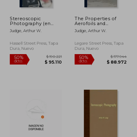
Stereoscopic
The Properties of
Photography (en
Aerofoils and
Inglés)
Aerodynamic Bodies
Judge, Arthur W.
Judge, Arthur W.
(en Inglés)
Hassell Street Press, Tapa
Legare Street Press, Tapa
Dura, Nuevo
Dura, Nuevo
$ 190.221
$ 177.9
50%
50%
dcto.
dcto.
$ 95.110
$ 88.9