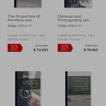
The Properties of
Stereoscopic
Aerofoils and
Photography (en
Aerodynamic Bodies
Inglés)
Judge, Arthur W.
Judge, Arthur W.
(en Inglés)
Legare Street Press, Tapa
Hassell Street Press, Tapa
Blanda, Nuevo
Blanda, Nuevo
$ 144.182
$ 150.3
50%
50%
dcto.
dcto.
$ 72.091
$ 75.1