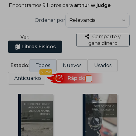
Encontramos 9 Libros para
arthur w judge
Ordenar por
Comparte y
Ver:
gana dinero
Libros Físicos
Estado:
Todos
Nuevos
Usados
Nuevo
Anticuarios
Rápido