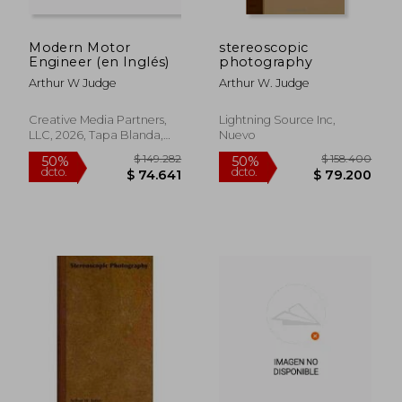
Modern Motor
stereoscopic
Engineer (en Inglés)
photography
Arthur W Judge
Arthur W. Judge
Creative Media Partners,
Lightning Source Inc,
LLC, 2026, Tapa Blanda,
Nuevo
Nuevo
$ 149.282
$ 158.4
50%
50%
dcto.
dcto.
$ 74.641
$ 79.2