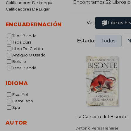
Encontramos 52 Libros 
Calificadores De Lengua
é
Calificadores De Lugar
p
o
Ver:
Libros Fí
ENCUADERNACIÓN
Tapa Blanda
Estado:
Todos
N
Tapa Dura
Libro De Cartón
Antiguo O Usado
Bolsillo
Tapa Blanda
IDIOMA
Español
Castellano
Spa
La Cancion del Bisonte
AUTOR
Antonio Perez Henares