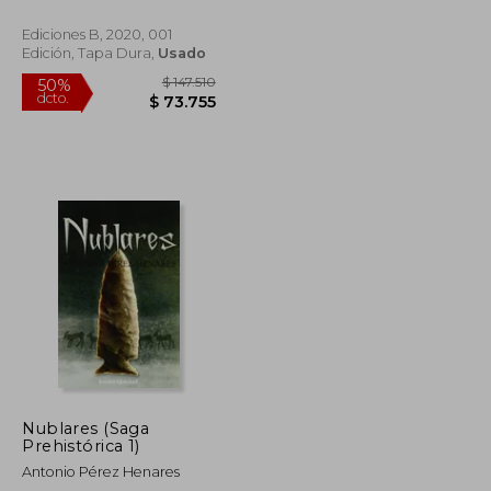
Ediciones B, 2020, 001
Edición, Tapa Dura,
Usado
$ 96.058
$ 147.510
50%
dcto.
$ 48.029
$ 73.755
Nublares (Saga
Prehistórica 1)
Antonio Pérez Henares