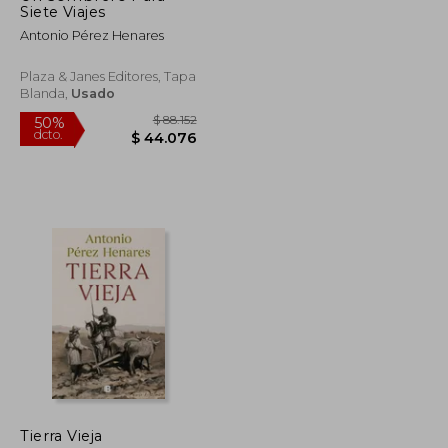
Siete Viajes
Antonio Pérez Henares
Plaza & Janes Editores, Tapa
Blanda,
Usado
$ 112.820
$ 88.152
50%
Tierra Vieja