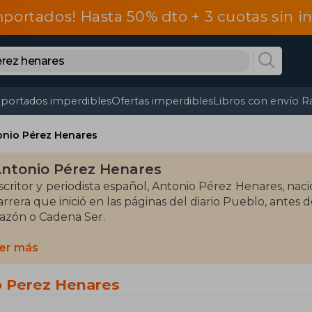
mportados! Hasta 50% dto + 3 cuotas sin 
portados imperdibles
Ofertas imperdibles
Libros con envío R
onio Pérez Henares
ntonio Pérez Henares
scritor y periodista español, Antonio Pérez Henares, nac
arrera que inició en las páginas del diario Pueblo, ante
azón o Cadena Ser.
rabajó como director de publicaciones en PROMECAL y f
er más
n radio y televisión. Publica una columna sindicada po
scritores con la Historia.
o Perez Henares
n lo narrativo, Pérez Hernández se ha especializado en la