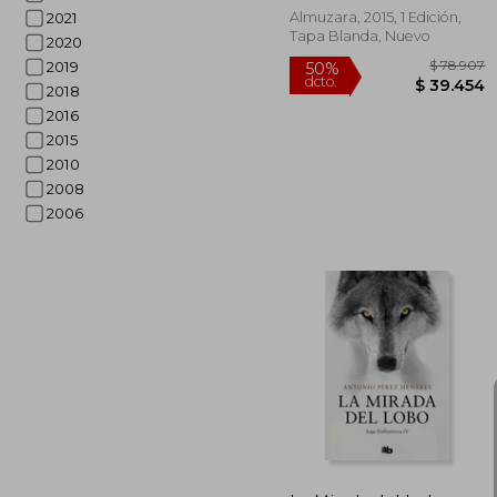
Almuzara, 2015, 1 Edición,
2021
Tapa Blanda, Nuevo
2020
2019
2018
2016
2015
2010
2008
2006
$ 
50%
dcto.
$ 3