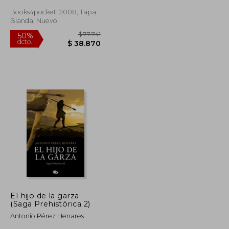
Books4pocket, 2008, Tapa
Blanda, Nuevo
$ 91.133
$ 77.741
50%
dcto.
$ 45.566
$ 38.870
El hijo de la garza
(Saga Prehistórica 2)
Antonio Pérez Henares