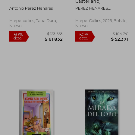
dcto.
dcto.
0.170
$ 56.086
Castellano)
Antonio Pérez Henares
PEREZ HENARES,
ANTONIO
Harpercollins, Tapa Dura,
HarperCollins, 2025, Bolsillo,
Nuevo
Nuevo