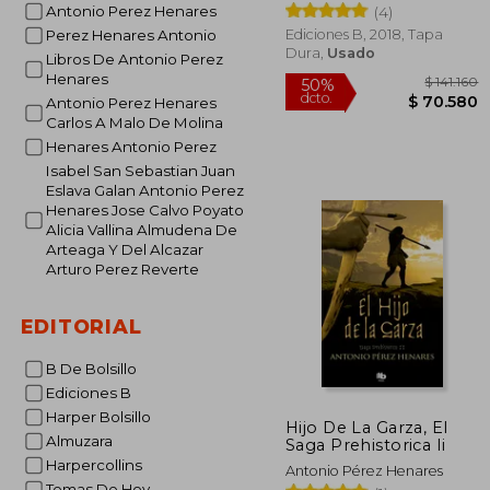
Antonio Perez Henares
(4)
Ediciones B, 2018, Tapa
Perez Henares Antonio
Dura,
Usado
Libros De Antonio Perez
Henares
Antonio Perez Henares
Carlos A Malo De Molina
Henares Antonio Perez
Isabel San Sebastian Juan
Eslava Galan Antonio Perez
$ 
50%
Henares Jose Calvo Poyato
dcto.
$ 7
Alicia Vallina Almudena De
Arteaga Y Del Alcazar
Arturo Perez Reverte
EDITORIAL
B De Bolsillo
Ediciones B
Harper Bolsillo
Hijo De La Garza, El
Almuzara
Saga Prehistorica Ii
Harpercollins
Antonio Pérez Henares
Temas De Hoy