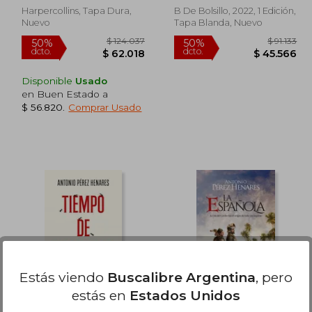
Harpercollins, Tapa Dura,
B De Bolsillo, 2022, 1 Edición,
Nuevo
Tapa Blanda, Nuevo
Disponible
Usado
en Buen Estado a
$ 56.820
.
Comprar Usado
78.907
$ 124.037
50%
50%
dcto.
dcto.
9.454
$ 62.018
Estás viendo
Buscalibre Argentina
, pero
estás en
Estados Unidos