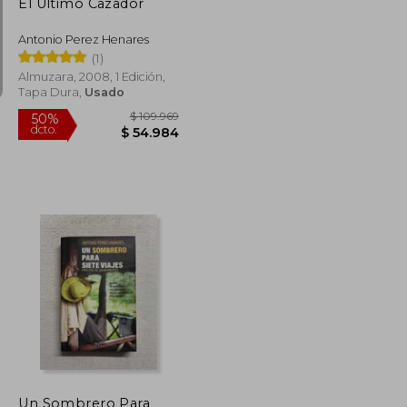
El Ultimo Cazador
Antonio Perez Henares
(1)
Almuzara, 2008, 1 Edición,
Tapa Dura,
Usado
$ 102.063
$ 109.969
50%
dcto.
$ 51.031
$ 54.984
Un Sombrero Para