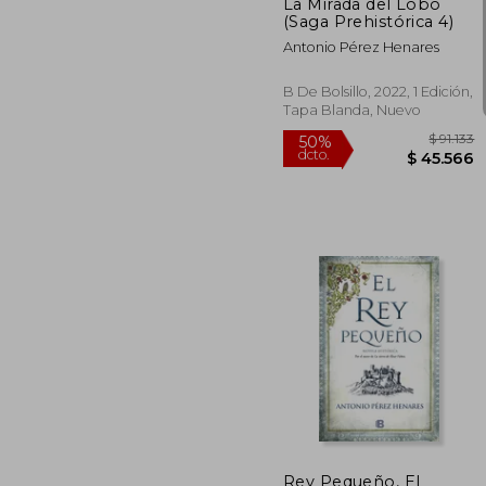
La Mirada del Lobo
(Saga Prehistórica 4)
Antonio Pérez Henares
B De Bolsillo, 2022, 1 Edición,
Tapa Blanda, Nuevo
$
50%
dcto.
$ 4
Rey Pequeño, El