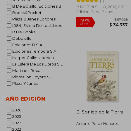
(1)
B De Bolsillo (Ediciones B)
B DE BOLSILLO, 2016, 001
Edición, Tapa Blanda,
Books4Pocket
Usado
Plaza & Janes Editores
(084) Esfera De Los Libros
B De Books
Debolsillo
Ediciones B S A
Ediciones Tempora S A
Harper Collins Iberica
La Esfera De Los Libros S L
$ 
40%
dcto.
Martinez Roca
$ 3
Pigmalion Edypro S L
Plaza Y Janes
AÑO EDICIÓN
2026
El Sonido de la Tierra
2025
2023
Antonio Perez Henares
2022