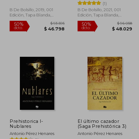
(1)
B De Bolsillo, 2019, 001
B De Bolsillo, 2021, 001
Edición, Tapa Blanda,
Edición, Tapa Blanda,
Nuevo
Nuevo
141.160
$ 93.595
50%
50%
dcto.
dcto.
0.580
$ 46.798
Prehistorica I-
El último cazador
Nublares
(Saga Prehistórica 3)
Antonio Pérez Henares
Antonio Pérez Henares