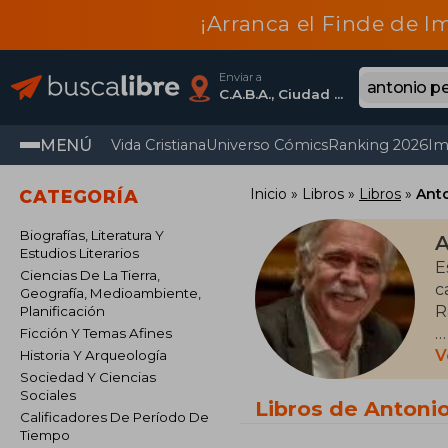
¡Arranca el Finde de I
Enviar a
C.A.B.A., Ciudad Autónoma De Buenos Aires
MENÚ
Vida Cristiana
Universo Cómics
Ranking 2026
Im
Inicio
Libros
Libros
Ant
CATEGORÍA
Biografías, Literatura Y
A
Estudios Literarios
E
Ciencias De La Tierra,
c
Geografía, Medioambiente,
R
Planificación
Ficción Y Temas Afines
T
V
Historia Y Arqueología
e
Sociedad Y Ciencias
Sociales
E
Libros de Antoni
Calificadores De Período De
Tiempo
E