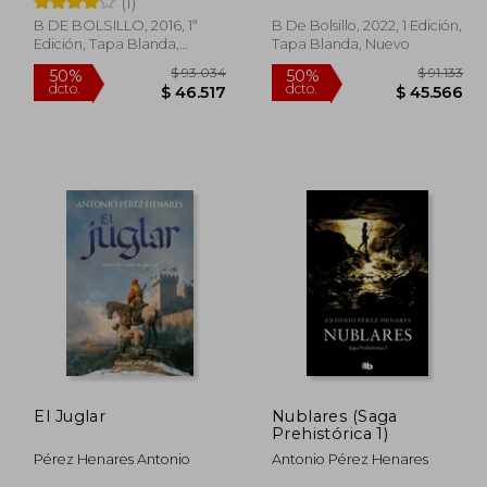
(1)
B DE BOLSILLO, 2016, 1ª
B De Bolsillo, 2022, 1 Edición,
Edición, Tapa Blanda,
Tapa Blanda, Nuevo
Usado
57.228
$ 93.034
50%
50%
dcto.
dcto.
4.337
$ 46.517
El Juglar
Nublares (Saga
Prehistórica 1)
Pérez Henares Antonio
Antonio Pérez Henares