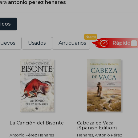
para
antonio perez henares
pocas de la historia de España, siendo ganador de premi
erro. Entre sus obras también destacan Nublares, El hijo 
 Yo, que sí corrí delante de los grises.
sicos
Nuevo
uevos
Usados
Anticuarios
Rápido
La Canción del Bisonte
Cabeza de Vaca
(Spanish Edition)
Antonio Pérez Henares
Henares, Antonio Pérez