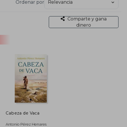
Ordenar por
os como el Tigre Juan por su obra La cruzada del
de la garza, El último cazador, La mirada del lobo
Comparte y gana
dinero
Cabeza de Vaca
Antonio Pérez Henares