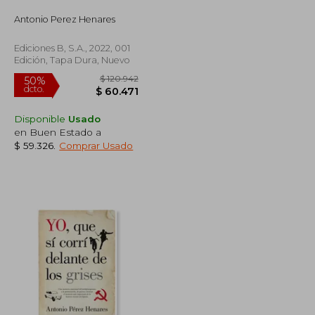
dcto.
$ 56.410
$ 44.076
Antonio Perez Henares
Ediciones B, S.A., 2022, 001
Edición, Tapa Dura, Nuevo
Disponible
Usado
en Buen Estado a
$ 59.326
.
Comprar Usado