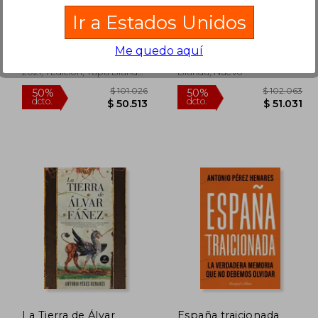
Tiempo de Hormigas
La Española
Ir a Estados Unidos
Antonio Pérez Henares
Pérez Henares Antonio
(1)
Me quedo aquí
B De Bolsillo (Ediciones B),
Harper Bolsillo, Tapa
2021, 1 Edición, Tapa Blanda,
Blanda, Nuevo
Nuevo
 91.133
$ 101.026
50%
50%
dcto.
dcto.
5.566
$ 50.513
La Tierra de Álvar
España traicionada