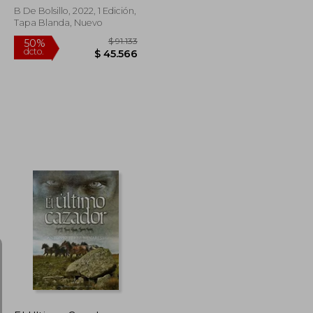
B De Bolsillo, 2022, 1 Edición,
Tapa Blanda, Nuevo
$ 91.133
$ 91.133
50%
dcto.
$ 45.566
$ 45.566