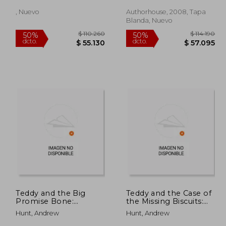
, Nuevo
Authorhouse, 2008, Tapa
Blanda, Nuevo
08.295
$ 110.260
50%
50%
dcto.
dcto.
4.148
$ 55.130
Teddy and the Big
Teddy and the Case of
Promise Bone:
the Missing Biscuits:
Learning about
Learning about
Hunt, Andrew
Hunt, Andrew
patience and trust (en
forgiveness and
Inglés)
resilience (en Inglés)