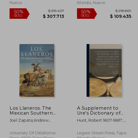
Nuevo
Blanda, Nuevo
Los Llaneros. The
A Supplement to
Mexican Southern
Ure's Dictionary of
Plains, 1500-1900 (en
Arts, Manufactures and
58.332
$ 615.427
50%
50%
Joel Zapata;Andrew
Hunt, Robert 1807-1887 ;
Inglés)
Mines [microform],
dcto.
dcto.
9.166
$ 307.713
Reynolds;Alex Hunt;John
Ure, Andrew 1778-1857
Containing a Clear
Beusterien
Dictionary Of
Exposition of Their
University Of Oklahoma
Legare Street Press, Tapa
Principles and Practice