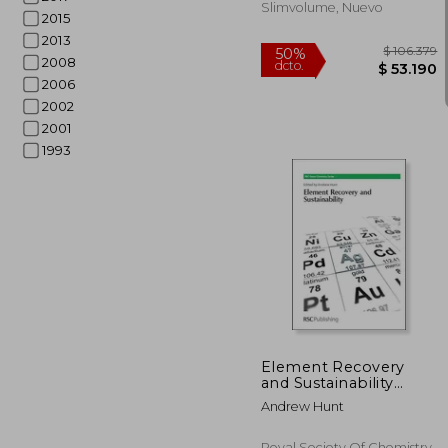
Slimvolume, Nuevo
2015
2013
2008
2006
2002
2001
1993
$ 1
50%
dcto.
$ 5
Element Recovery
and Sustainability
(Green Chemistry
Andrew Hunt
Series) (en Inglés)
Royal Society Of Chemistry,