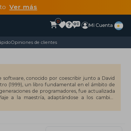
dto
Ver más
0
Mi Cuenta
ápido
Opiniones de clientes
software, conocido por coescribir junto a David
ro (1999), un libro fundamental en el ámbito de
a generaciones de programadores, fue actualizada
iaje a la maestría, adaptándose a los cambios
.
or de The Pragmatic Bookshelf, una editorial
gías ágiles. También es coautor de Programming
ue práctico y accesible ha hecho que sus libros