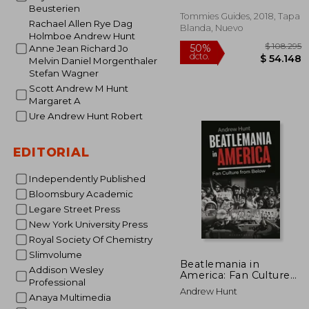
Beusterien
Tommies Guides, 2018, Tapa
Rachael Allen Rye Dag
Blanda, Nuevo
Holmboe Andrew Hunt
Anne Jean Richard Jo
Melvin Daniel Morgenthaler
Stefan Wagner
Scott Andrew M Hunt
Margaret A
Ure Andrew Hunt Robert
EDITORIAL
$ 1
50%
dcto.
$ 5
Independently Published
Bloomsbury Academic
Legare Street Press
New York University Press
Royal Society Of Chemistry
Slimvolume
Beatlemania in
Addison Wesley
America: Fan Culture
Professional
from Below (en
Andrew Hunt
Inglés)
Anaya Multimedia