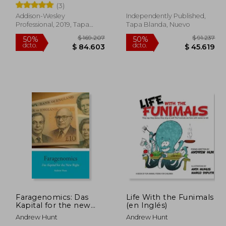
(3)
Edition (en Inglés)
Addison-Wesley
Independently Published,
Professional, 2019, Tapa
Tapa Blanda, Nuevo
Dura, Nuevo
66.000
$ 169.207
50%
50%
dcto.
dcto.
3.000
$ 84.603
Faragenomics: Das
Life With the Funimals
Kapital for the new
(en Inglés)
Right (en Inglés)
Andrew Hunt
Andrew Hunt