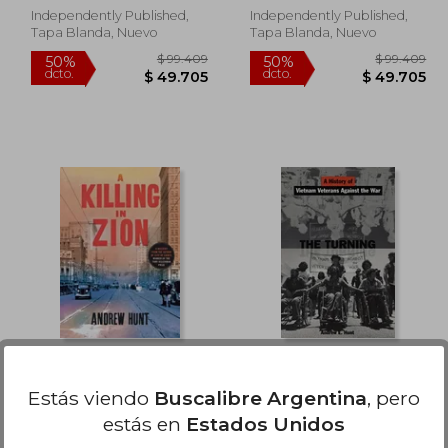
Independently Published,
Independently Published,
Tapa Blanda, Nuevo
Tapa Blanda, Nuevo
34.330
$ 99.409
50%
50%
dcto.
dcto.
7.165
$ 49.705
Killing in Zion: 2 (Art
the turning: a history
Oveson Mystery) (en
of vietnam veterans
Estás viendo
Buscalibre Argentina
, pero
Inglés)
against the war (en
Andrew Hunt
Hunt, Andrew
estás en
Estados Unidos
Inglés)