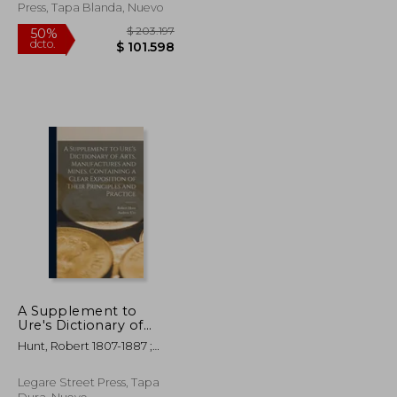
Press, Tapa Blanda, Nuevo
A Supplement to
Ure's Dictionary of
Arts, Manufactures and
$ 218.869
$ 203.197
50%
Hunt, Robert 1807-1887 ;
Mines [microform],
dcto.
$ 109.435
$ 101.598
Ure, Andrew 1778-1857
Containing a Clear
Dictionary Of
Exposition of Their
Legare Street Press, Tapa
Principles and Practice