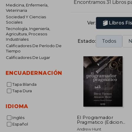
Encontramos 31 Libros p
s
Medicina, Enfermería,
Veterinaria
Sociedad Y Ciencias
Sociales
Ver:
Libros Fí
Tecnología, Ingeniería,
Agricultura, Procesos
Industriales
Estado:
Todos
N
Calificadores De Período De
Tiempo
Calificadores De Lugar
ENCUADERNACIÓN
Tapa Blanda
Tapa Dura
IDIOMA
El Programador
Inglés
Pragmatico (Edicion
Español
Especial)
Andrew Hunt