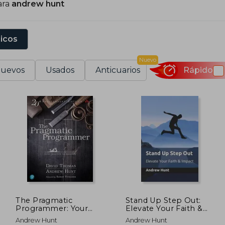
ara
andrew hunt
ean esenciales para profesionales del software.
sicos
Nuevo
uevos
Usados
Anticuarios
Rápido
The Pragmatic
Stand Up Step Out:
Programmer: Your
Elevate Your Faith &
Journey to Mastery,
Impact (en Inglés)
Andrew Hunt
Andrew Hunt
20Th Anniversary