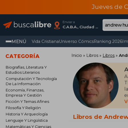
Jueves de C
Enviar a
C.A.B.A., Ciudad Autónoma De Buenos Aires
MENÚ
Vida Cristiana
Universo Cómics
Ranking 2026
Im
Inicio
Libros
Libros
And
CATEGORÍA
Biografías, Literatura Y
A
Estudios Literarios
A
Computación Y Tecnología
T
De La Información
l
Economía, Finanzas,
e
Empresa Y Gestión
t
V
Ficción Y Temas Afines
Filosofía Y Religión
A
Historia Y Arqueología
Libros de Andre
e
Lenguaje Y Lingüística
R
Matemáticas Y Ciencias