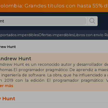
olombia: Grandes títulos con hasta 55% 
portados imperdibles
Ofertas imperdibles
Libros con envío R
rew Hunt
ndrew Hunt
ndrew Hunt es un reconocido autor y desarrollador de 
homas El programador pragmático: De aprendiz a maest
a ingeniería de software. La obra, que ha influenciado 
n 2019 con la edición El programador pragmático: V
ecnológicos y metodológicos en el desarrollo de software
er más
demás de su faceta como escritor, Hunt es cofundad
w Hunt
specializada en libros sobre programación y metodolo
uby (2000), un referente en el lenguaje Ruby. Su enfoq