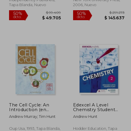
Tapa Blanda, Nuevo
2006, Nuevo
78.394
$ 99.409
50%
50%
The Cell Cycle: An
Edexcel A Level
dcto.
dcto.
9.197
$ 49.705
Introduction (en
Chemistry Student
Inglés)
Book 2
Andrew Murray; Tim Hunt
Andrew Hunt
Oup Usa, 1993, Tapa Blanda,
Hodder Education, Tapa