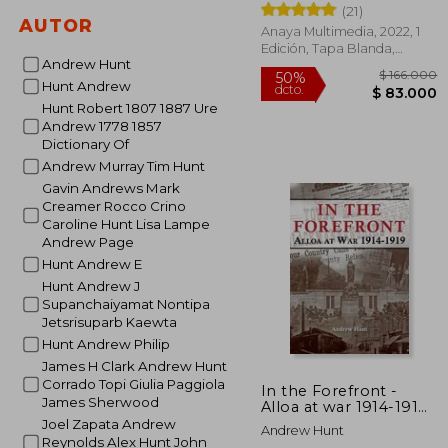
(21)
AUTOR
Anaya Multimedia, 2022, 1
Edición, Tapa Blanda,
Andrew Hunt
Nuevo
Hunt Andrew
Hunt Robert 1807 1887 Ure
Andrew 1778 1857
Dictionary Of
Andrew Murray Tim Hunt
$ 1
50%
Gavin Andrews Mark
dcto.
$ 8
Creamer Rocco Crino
Caroline Hunt Lisa Lampe
Andrew Page
Hunt Andrew E
Hunt Andrew J
Supanchaiyamat Nontipa
Jetsrisuparb Kaewta
Hunt Andrew Philip
James H Clark Andrew Hunt
Corrado Topi Giulia Paggiola
In the Forefront -
James Sherwood
Alloa at war 1914-1919
(en Inglés)
Joel Zapata Andrew
Andrew Hunt
Reynolds Alex Hunt John