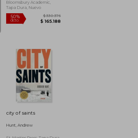
Bloomsbury Academic,
Tapa Dura, Nuevo
$ 159.873
$ 330.376
50%
dcto.
$ 79.937
$ 165.188
city of saints
Hunt, Andrew
St. Martins Press, Tapa Dura,