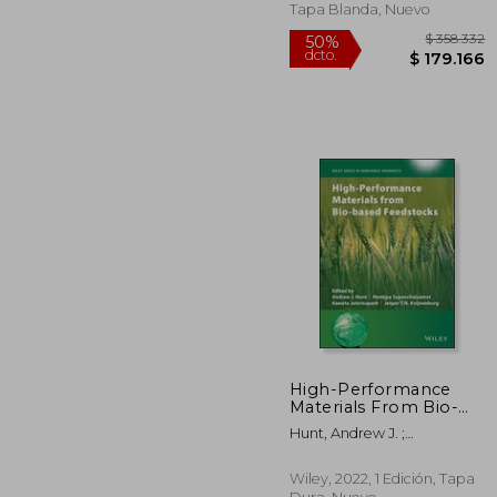
Andrew
Tapa Blanda, Nuevo
Ure(Salzwasser Verlag
Gmbh) (en Inglés)
High-Performance
Materials From Bio-
Based Feedstocks
$ 3
50%
Hunt, Andrew J. ;
(Wiley Series in
dcto.
$ 17
Supanchaiyamat, Nontipa ;
Renewable Resource)
Jetsrisuparb, Kaewta
(en Inglés)
Wiley, 2022, 1 Edición, Tapa