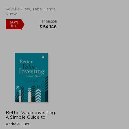
Reveille Press,, Tapa Blanda,
Nuevo
$ 91.237
$ 108.295
50%
dcto.
$ 45.619
$ 54.148
Better Value Investing:
A Simple Guide to
Improving Your
Andrew Hunt
Results as a Value