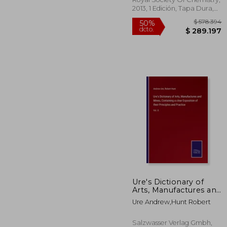
2013, 1 Edición, Tapa Dura,
Nuevo
$ 5
50%
Ure's Dictionary of
dcto.
$ 28
Arts, Manufactures and
Mines, Containing a
Ure Andrew,Hunt Robert
Clear Exposition of
Their Principles and
Practice: Vol. Ii. De
Salzwasser Verlag Gmbh,