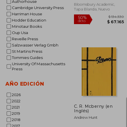
Authorhouse
Bloomsbury Academic,
Cambridge University Press
Tapa Blanda, Nuevo
Harriman House
Hodder Education
Minotaur Books
Oup Usa
Reveille Press
Salzwasser Verlag Gmbh
St Martins Press
Tommies Guides
University Of Massachusetts
Press
$ 1
50%
dcto.
$ 6
AÑO EDICIÓN
2026
2022
C. R. Mcberny (en
2021
Inglés)
2019
Andrew Hunt
2018
2017