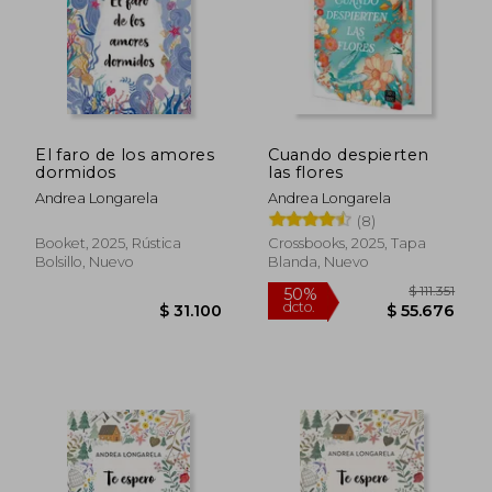
Rápido
El faro de los amores
Cuando despierten
dormidos
las flores
Andrea Longarela
Andrea Longarela
(8)
$ 43.900
10%
dcto.
$ 39.510
$ 35.4
Booket, 2025, Rústica
Crossbooks, 2025, Tapa
Bolsillo, Nuevo
Blanda, Nuevo