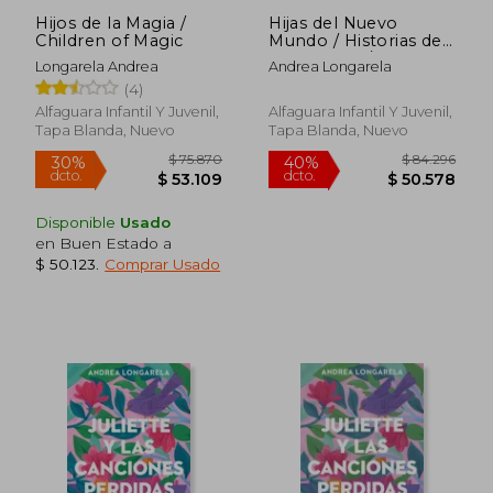
Hijos de la Magia /
Hijas del Nuevo
Children of Magic
Mundo / Historias de
Cathalian 3 / Vol. 3
Longarela Andrea
Andrea Longarela
(4)
Alfaguara Infantil Y Juvenil,
Alfaguara Infantil Y Juvenil,
Tapa Blanda, Nuevo
Tapa Blanda, Nuevo
Disponible
Usado
en Buen Estado a
$ 50.123
.
Comprar Usado
$ 111.178
$ 87.7
50%
50%
dcto.
dcto.
$ 55.589
$ 43.8