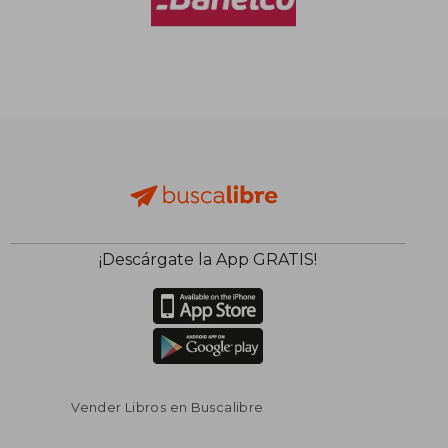
$ 75.564
$ 69.2
40%
30%
dcto.
dcto.
$ 45.338
$ 48.5
¡Descárgate la App GRATIS!
Vender Libros en Buscalibre