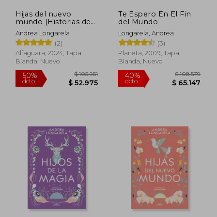
Hijas del nuevo
Te Espero En El Fin
mundo (Historias de
del Mundo
Cathalian 3)
Andrea Longarela
Longarela, Andrea
(2)
(3)
Alfaguara, 2024, Tapa
Planeta, 2009, Tapa
Blanda, Nuevo
Blanda, Nuevo
$ 76.341
$ 108.8
30%
50%
dcto.
dcto.
$ 53.439
$ 54.4