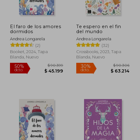
$ 113.943
$ 84.6
50%
40%
dcto.
dcto.
$ 56.972
$ 50.7
El faro de los amores
Te espero en el fin
dormidos
del mundo
Andrea Longarela
Andrea Longarela
(2)
(32)
Booket, 2024, Tapa
Crossbooks, 2023, Tapa
Blanda, Nuevo
Blanda, Nuevo