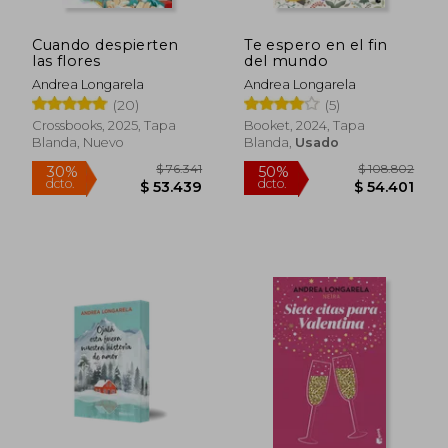
Cuando despierten
Te espero en el fin
las flores
del mundo
Andrea Longarela
Andrea Longarela
(20)
(5)
Crossbooks, 2025, Tapa
Booket, 2024, Tapa
Blanda, Nuevo
Blanda,
Usado
$ 80.344
$ 84.4
30%
40%
dcto.
dcto.
$ 56.241
$ 50.6