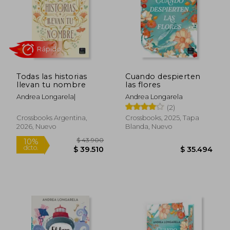
Todas las historias
Cuando despierten
$ 28.900
$ 45.9
llevan tu nombre
las flores
10%
6%
dcto.
dcto.
$ 26.010
$ 42.9
Andrea Longarela|
Andrea Longarela
(2)
Crossbooks Argentina,
Crossbooks, 2025, Tapa
2026, Nuevo
Blanda, Nuevo