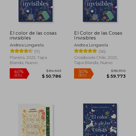
El color de las cosas
El Color de las Cosas
invisibles
Invisibles
Andrea Longarela
Andrea Longarela
(11)
(56)
Planeta, 2023, Tapa
Crossbooks Chile, 2023,
Blanda, Nuevo
Tapa Blanda, Nuevo
$ 82.598
$ 91.0
40%
40%
dcto.
dcto.
$ 49.559
$ 54.6