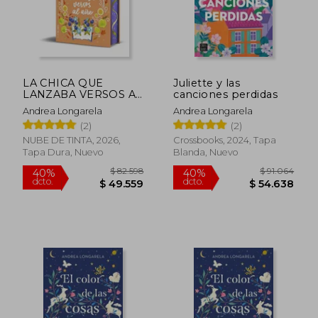
LA CHICA QUE
Juliette y las
LANZABA VERSOS AL
canciones perdidas
AIRE
Andrea Longarela
Andrea Longarela
(2)
(2)
NUBE DE TINTA, 2026,
Crossbooks, 2024, Tapa
Tapa Dura, Nuevo
Blanda, Nuevo
$ 90.399
$ 75.8
50%
30%
dcto.
dcto.
$ 45.199
$ 53.1