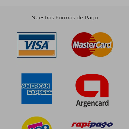
Nuestras Formas de Pago
$ 108.716
$ 77.3
50%
30%
dcto.
dcto.
$ 54.358
$ 54.1