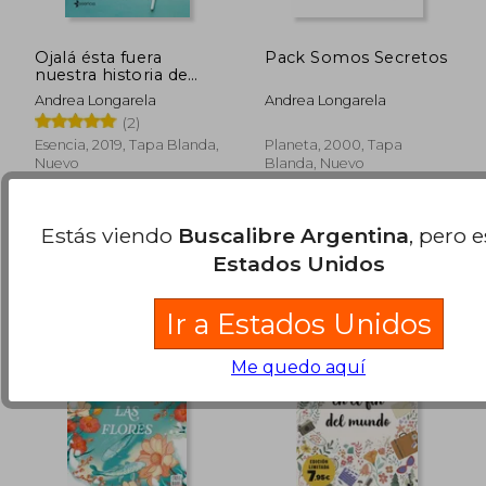
Ojalá ésta fuera
Pack Somos Secretos
nuestra historia de
amor
Andrea Longarela
Andrea Longarela
(2)
Esencia, 2019, Tapa Blanda,
Planeta, 2000, Tapa
Nuevo
Blanda, Nuevo
$ 90.399
$ 76.3
50%
30%
dcto.
dcto.
$ 45.199
$ 53.4
Estás viendo
Buscalibre Argentina
, pero 
Estados Unidos
Ir a Estados Unidos
Me quedo aquí