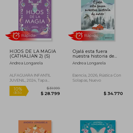
$ 52.900
$ 35.9
10%
9%
dcto.
dcto.
$ 47.610
$ 32.8
HIJOS DE LA MAGIA
Ojalá esta fuera
(CATHALIAN 2) (S)
nuestra historia de
amor
Andrea Longarela
Andrea Longarela
ALFAGUARA INFANTIL
Esencia, 2026, Rústica Con
JUVENIL, 2024, Tapa
Solapas, Nuevo
Blanda, Nuevo
Rápido
Rápido