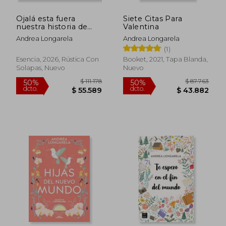
Ojalá esta fuera
Siete Citas Para
nuestra historia de
Valentina
amor
Andrea Longarela
Andrea Longarela
(1)
Esencia, 2026, Rústica Con
Booket, 2021, Tapa Blanda,
Solapas, Nuevo
Nuevo
$ 101.847
$ 116.4
50%
50%
dcto.
dcto.
$ 50.923
$ 58.2