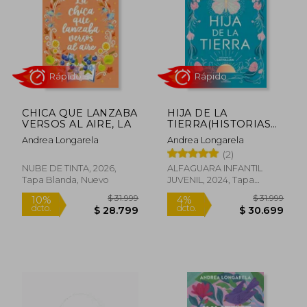
$ 31.999
10%
dcto.
$ 28.799
$ 34.7
CHICA QUE LANZABA
HIJA DE LA
VERSOS AL AIRE, LA
TIERRA(HISTORIAS
DE CATHALIAN
Andrea Longarela
Andrea Longarela
(2)
NUBE DE TINTA, 2026,
ALFAGUARA INFANTIL
Tapa Blanda, Nuevo
JUVENIL, 2024, Tapa
Blanda, Nuevo
Rápido
Rápido