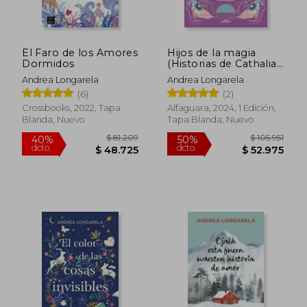
$ 79.864
$ 95.6
30%
50%
dcto.
dcto.
$ 55.905
$ 47.8
El Faro de los Amores
Hijos de la magia
Dormidos
(Historias de Cathalian
2)
Andrea Longarela
Andrea Longarela
(6)
(2)
Crossbooks, 2022, Tapa
Alfaguara, 2024, 1 Edición,
Blanda, Nuevo
Tapa Blanda, Nuevo