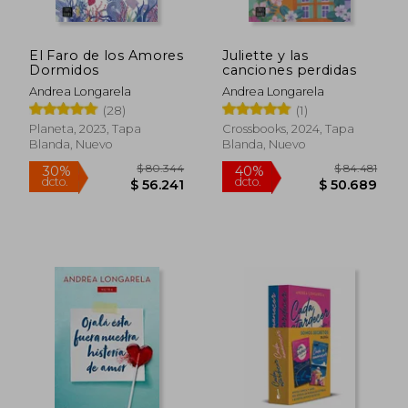
El Faro de los Amores
Juliette y las
Dormidos
canciones perdidas
Andrea Longarela
Andrea Longarela
(28)
(1)
$ 81.209
$ 105.
40%
50%
dcto.
dcto.
$ 48.725
$ 52.9
Planeta, 2023, Tapa
Crossbooks, 2024, Tapa
Blanda, Nuevo
Blanda, Nuevo