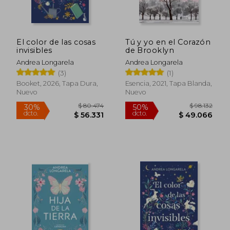
El color de las cosas
Tú y yo en el Corazón
invisibles
de Brooklyn
Andrea Longarela
Andrea Longarela
(3)
(1)
Booket, 2026, Tapa Dura,
Esencia, 2021, Tapa Blanda,
Nuevo
Nuevo
$ 75.870
$ 84.2
30%
40%
dcto.
dcto.
$ 53.109
$ 50.5