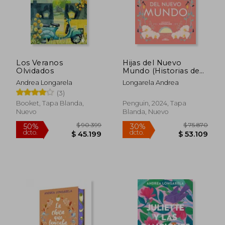
Los Veranos
Hijas del Nuevo
Olvidados
Mundo (Historias de
Cathalian 3)
Andrea Longarela
Longarela Andrea
(3)
Booket, Tapa Blanda,
Penguin, 2024, Tapa
Nuevo
Blanda, Nuevo
$ 103.488
$ 90.3
50%
50%
dcto.
dcto.
$ 51.744
$ 45.1