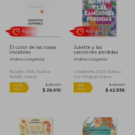
$ 31.999
$ 31.9
10%
4%
dcto.
dcto.
$ 28.799
$ 30.6
El color de las cosas
Juliette y las
invisibles
canciones perdidas
Andrea Longarela|
Andrea Longarela
Booket, 2026, Rústica
Crossbooks, 2025, Rústica
Bolsillo, Nuevo
Con Solapas, Nuevo
Rápido
Rápido