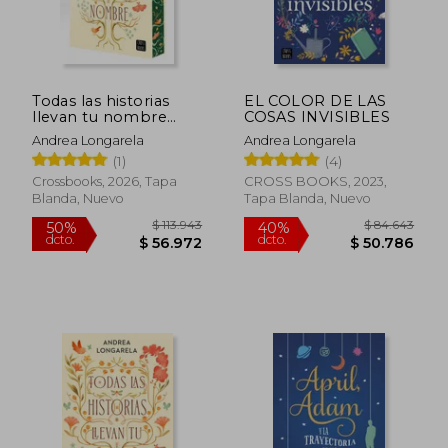
Todas las historias
EL COLOR DE LAS
llevan tu nombre
COSAS INVISIBLES
(Edición cantos
Andrea Longarela
Andrea Longarela
tintados)
(1)
(4)
Crossbooks, 2026, Tapa
CROSS BOOKS, 2023,
Blanda, Nuevo
Tapa Blanda, Nuevo
$ 84.643
$ 85.3
40%
30%
dcto.
dcto.
$ 50.786
$ 59.7