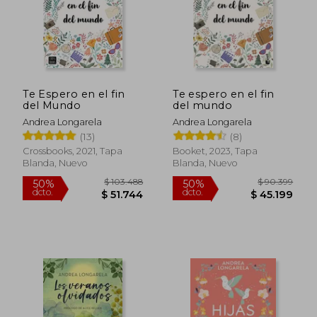
Te Espero en el fin
Te espero en el fin
del Mundo
del mundo
Andrea Longarela
Andrea Longarela
(13)
(8)
Crossbooks, 2021, Tapa
Booket, 2023, Tapa
Blanda, Nuevo
Blanda, Nuevo
$ 111.
50%
dcto.
$ 31.100
$ 55.6