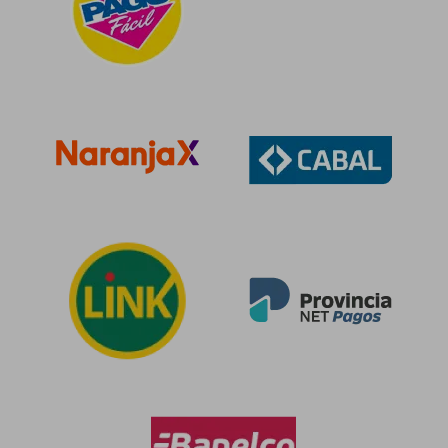
$ 80.474
$ 98.1
30%
50%
dcto.
dcto.
$ 56.331
$ 49.0