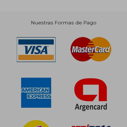
$ 105.126
$ 90.4
50%
40%
dcto.
dcto.
$ 52.563
$ 54.2
Nuestras Formas de Pago