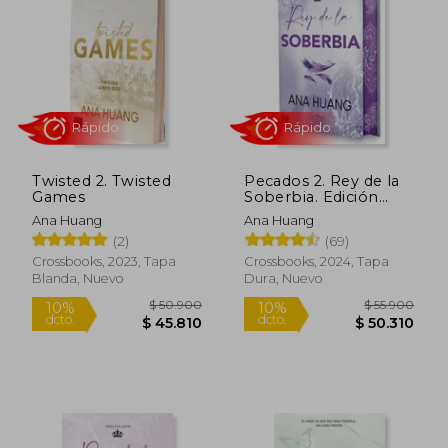
10%
14%
dcto.
dcto.
$ 33.768
$ 43.9
Twisted 2. Twisted
Pecados 2. Rey de la
Games
Soberbia. Edición
Especial
Ana Huang
Ana Huang
(2)
(69)
Crossbooks, 2023, Tapa
Crossbooks, 2024, Tapa
Blanda, Nuevo
Dura, Nuevo
Rápido
Rápido