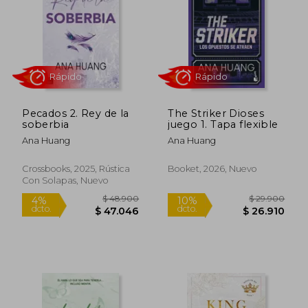
$ 50.900
$ 50.9
10%
dcto.
$ 45.810
$ 49.8
Pecados 2. Rey de la
The Striker Dioses
soberbia
juego 1. Tapa flexible
Ana Huang
Ana Huang
Crossbooks, 2025, Rústica
Booket, 2026, Nuevo
Con Solapas, Nuevo
Rápido
Rápido