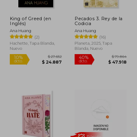
King of Greed (en
Pecados 3. Rey de la
Inglés)
Codicia
Ana Huang
Ana Huang
(2)
(16)
$ 96.088
$ 94.9
40%
40%
dcto.
dcto.
$ 57.653
$ 56.9
Hachette, Tapa Blanda,
Planeta, 2025, Tapa
Nuevo
Blanda, Nuevo