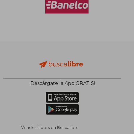
$ 88.078
$ 95.9
40%
40%
dcto.
dcto.
$ 52.847
$ 57.5
¡Descárgate la App GRATIS!
Vender Libros en Buscalibre