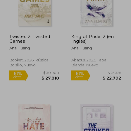
Rápido
Twisted 2. Twisted
King of Pride: 2 (en
Games
Inglés)
Ana Huang
Ana Huang
Booket, 2026, Rústica
Abacus, 2023, Tapa
Bolsillo, Nuevo
Blanda, Nuevo
$ 48.900
$ 27.8
10%
10%
dcto.
dcto.
$ 44.010
$ 25.0