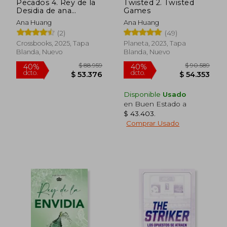
Pecados 4. Rey de la
Twisted 2. Twisted
Desidia de ana
Games
Huang(Crossbooks)
Ana Huang
Ana Huang
(2)
(49)
Crossbooks, 2025, Tapa
Planeta, 2023, Tapa
Blanda, Nuevo
Blanda, Nuevo
Disponible
Usado
en Buen Estado a
$ 43.403
.
Comprar Usado
$ 79.864
$ 86.8
40%
40%
dcto.
dcto.
$ 47.918
$ 52.1