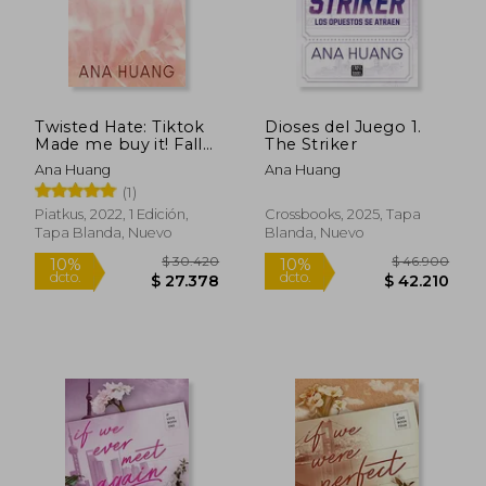
Twisted Hate: Tiktok
Dioses del Juego 1.
Made me buy it! Fall
The Striker
Into a World of
Ana Huang
Ana Huang
Addictive Romance.
(1)
(en Inglés)
Piatkus, 2022, 1 Edición,
Crossbooks, 2025, Tapa
Tapa Blanda, Nuevo
Blanda, Nuevo
$ 30.900
$ 25.3
10%
10%
dcto.
dcto.
$ 27.810
$ 22.7