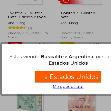
Twisted 3. Twisted
Twisted 3. Twisted
Hate. Edición especial
hate
TD
Ana Huang
Ana Huang
(9)
Planeta, 2025, Pasta Dura,
Booket, 2026, Rústica
Nuevo
Bolsillo, Nuevo
$ 90.431
$ 121.8
40%
50%
dcto.
dcto.
$ 54.259
$ 60.9
Estás viendo
Buscalibre Argentina
, pero 
Estados Unidos
Ir a Estados Unidos
Me quedo aquí