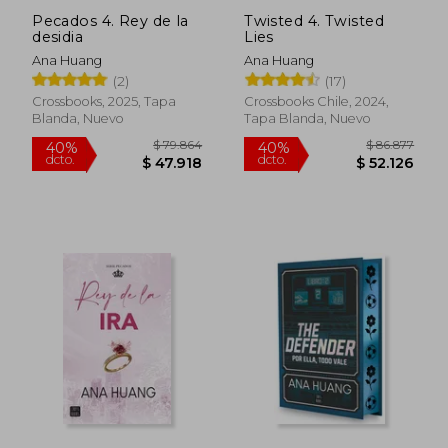
Pecados 4. Rey de la
Twisted 4. Twisted
desidia
Lies
Ana Huang
Ana Huang
(2)
(17)
Crossbooks, 2025, Tapa
Crossbooks Chile, 2024,
Blanda, Nuevo
Tapa Blanda, Nuevo
$ 79.384
$ 96.3
40%
50%
dcto.
dcto.
$ 47.630
$ 48.1