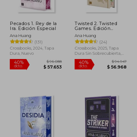
$ 48.900
$ 90.4
10%
40%
dcto.
dcto.
$ 44.010
$ 54.2
Pecados 1. Rey de la
Twisted 2. Twisted
Ira. Edición Especial
Games. Edición
especial Cantos
Ana Huang
Ana Huang
tintados
(131)
(24)
Crossbooks, 2024, Tapa
Crossbooks, 2025, Tapa
Dura, Nuevo
Dura Sin Sobrecubierta,
Nuevo