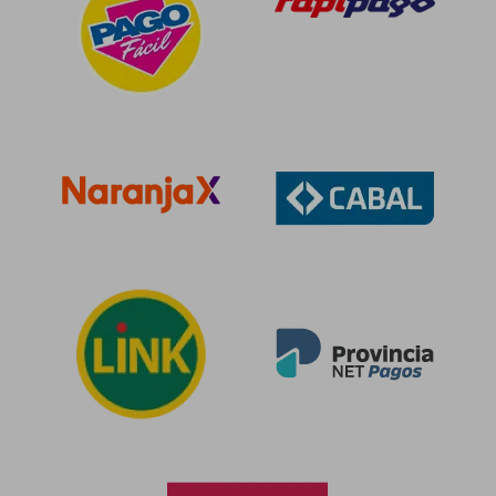
$ 88.959
$ 90.5
40%
40%
dcto.
dcto.
$ 53.376
$ 54.3