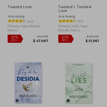
Twisted Love
Twisted 1. Twisted
Love
Ana Huang
Ana Huang
(40)
(35)
Planeta, Tapa Blanda,
Planeta, 2022, Tapa
Nuevo
Blanda, Nuevo
$ 118.403
$ 101.8
50%
50%
dcto.
dcto.
$ 59.201
$ 50.9