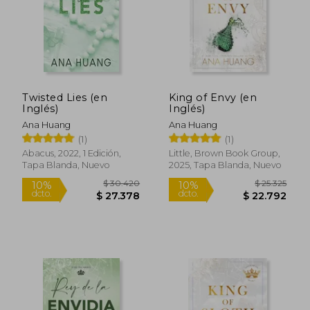
Twisted Lies (en
King of Envy (en
Inglés)
Inglés)
Ana Huang
Ana Huang
(1)
(1)
$ 27.860
$ 27.8
10%
10%
dcto.
dcto.
$ 25.074
$ 25.0
Abacus, 2022, 1 Edición,
Little, Brown Book Group,
Tapa Blanda, Nuevo
2025, Tapa Blanda, Nuevo