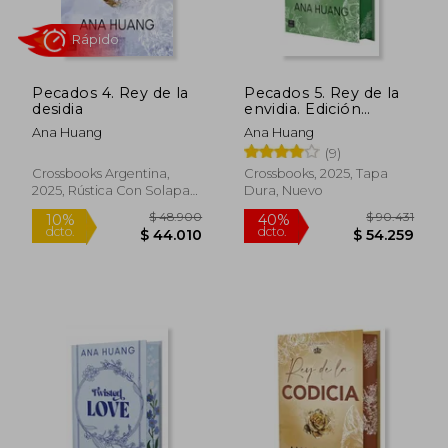
Pecados 4. Rey de la
Pecados 5. Rey de la
desidia
envidia. Edición
Especial: Edición
Ana Huang
Ana Huang
Especial con Cantos
(9)
Tintados
Crossbooks Argentina,
Crossbooks, 2025, Tapa
2025, Rústica Con Solapas,
Dura, Nuevo
Nuevo