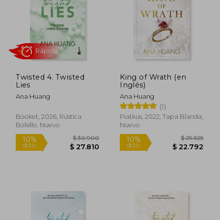
$ 48.900
$ 29.9
4%
10%
dcto.
dcto.
$ 47.046
$ 26.9
Twisted 4. Twisted
King of Wrath (en
Lies
Inglés)
Ana Huang
Ana Huang
(1)
Booket, 2026, Rústica
Piatkus, 2022, Tapa Blanda,
Bolsillo, Nuevo
Nuevo
Rápido