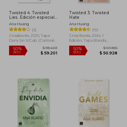
Twisted 4. Twisted
Twisted 3. Twisted
Lies. Edición especial
Hate
Cantos tintados
Ana Huang
Ana Huang
(5)
(19)
Crossbooks, 2025, Tapa
Cross Books, 2024, 1
Dura Sin S/cub. (cartoné),
Edición, Tapa Blanda,
Nuevo
Nuevo
$ 27.652
$ 79.8
10%
40%
dcto.
dcto.
$ 24.887
$ 47.9