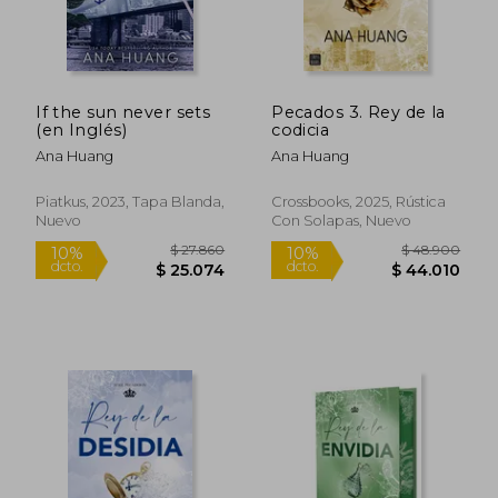
If the sun never sets
Pecados 3. Rey de la
(en Inglés)
codicia
Ana Huang
Ana Huang
Piatkus, 2023, Tapa Blanda,
Crossbooks, 2025, Rústica
Nuevo
Con Solapas, Nuevo
$ 25.325
$ 25.3
10%
10%
dcto.
dcto.
$ 22.792
$ 22.7