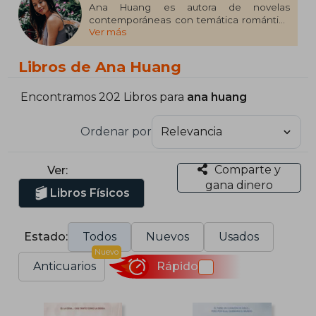
Ana Huang es autora de novelas
contemporáneas con temática romántica
Ver más
y erótica. Sus historias pueden ser
increíblemente optimistas o muy oscuras,
pero siempre tienen un final feliz
Libros de Ana Huang
acompañado de chismes y muchos chicos
guapos.
Encontramos 202 Libros para
ana huang
Además de leer y escribir, Ana adora viajar,
está obsesionada con el chocolate
Ordenar por
caliente y mantiene varias relaciones
simultáneas con novios imaginarios.
Comparte y
Ver:
gana dinero
Libros Físicos
Estado:
Todos
Nuevos
Usados
Nuevo
Anticuarios
Rápido