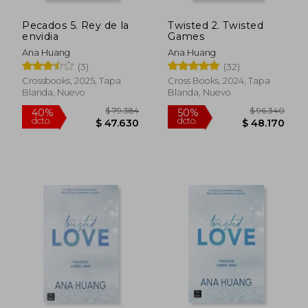
Pecados 5. Rey de la
Twisted 2. Twisted
Rápido
envidia
Games
Ana Huang
Ana Huang
(3)
(32)
Crossbooks, 2025, Tapa
Cross Books, 2024, Tapa
Blanda, Nuevo
Blanda, Nuevo
$ 87.261
$ 35.9
40%
5%
dcto.
dcto.
$ 52.357
$ 34.1