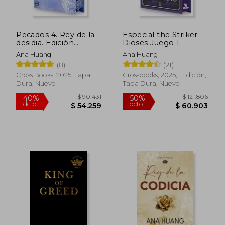
Pecados 4. Rey de la
Especial the Striker
$ 94.947
$ 94.9
desidia. Edición
Dioses Juego 1
40%
40%
dcto.
dcto.
especial
$ 56.968
$ 56.9
Ana Huang
Ana Huang
(8)
(21)
Cross Books, 2025, Tapa
Crossbooks, 2025, 1 Edición,
Dura, Nuevo
Tapa Dura, Nuevo