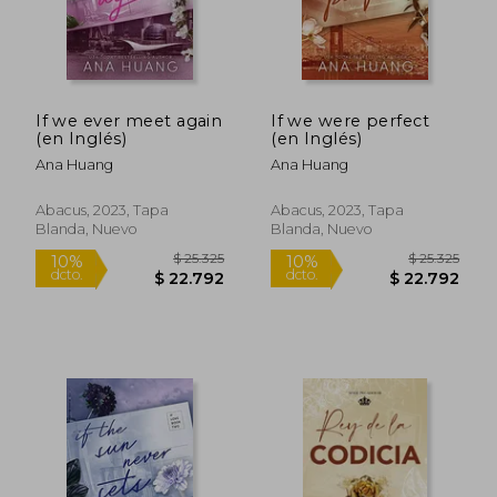
If we ever meet again
If we were perfect
(en Inglés)
(en Inglés)
Ana Huang
Ana Huang
Abacus, 2023, Tapa
Abacus, 2023, Tapa
Blanda, Nuevo
Blanda, Nuevo
$ 30.420
$ 46.9
10%
10%
dcto.
dcto.
$ 27.378
$ 42.2