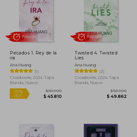
$ 50.900
$ 55.9
10%
10%
dcto.
dcto.
$ 45.810
$ 50.3
Pecados 1. Rey de la
Twisted 4. Twisted
ira
Lies
Ana Huang
Ana Huang
(1)
(2)
Crossbooks, 2024, Tapa
Crossbooks, 2024, Tapa
Blanda, Nuevo
Blanda, Nuevo
Rápido
Rápido