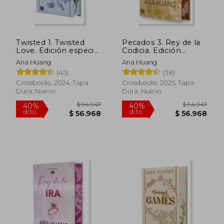
$ 27.860
$ 48.9
10%
10%
dcto.
dcto.
$ 25.074
$ 44.0
Twisted 1. Twisted
Pecados 3. Rey de la
Love. Edición especial
Codicia. Edición
Cantos tintados
Especial
Ana Huang
Ana Huang
(45)
(38)
Crossbooks, 2024, Tapa
Crossbooks, 2025, Tapa
Dura, Nuevo
Dura, Nuevo
Rápido