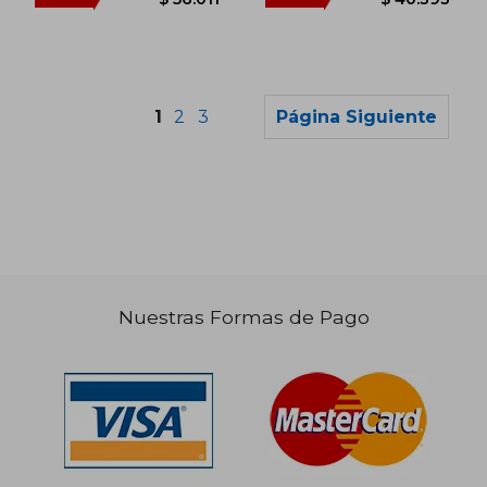
1
2
3
Página Siguiente
Nuestras Formas de Pago
$ 104.471
$ 71.5
50%
40%
dcto.
dcto.
$ 52.235
$ 42.9