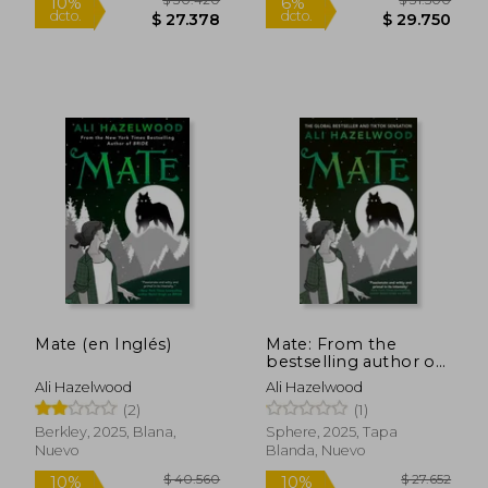
$ 61.100
$ 54.5
10%
10%
dcto.
dcto.
$ 54.990
$ 49.0
Mate (en Inglés)
Mate: From the
bestselling author of
Bride and The Love
Ali Hazelwood
Ali Hazelwood
Hypothesis (en
(2)
(1)
Inglés)
Berkley, 2025, Blana,
Sphere, 2025, Tapa
Nuevo
Blanda, Nuevo