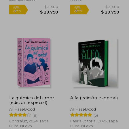
$ 31.500
$ 30.4
6%
10%
dcto.
dcto.
$ 29.750
$ 27.3
La química del amor
Alfa (edición especial)
(edición especial)
Ali Hazelwood
Ali Hazelwood
(8)
(5)
Contraluz, 2024, Tapa
Faeris Editorial, 2025, Tapa
Dura, Nuevo
Dura, Nuevo