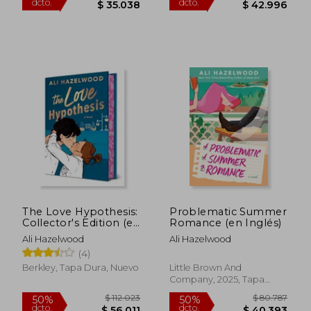
$ 99.971
$ 87.1
The Love Hypothesis:
Problematic Summer
55%
55%
Collector's Edition (en
Romance (en Inglés)
dcto.
dcto.
$ 44.987
$ 39.2
Inglés)
Ali Hazelwood
Ali Hazelwood
(4)
Berkley, Tapa Dura, Nuevo
Little Brown And
Company, 2025, Tapa
Blanda, Nuevo