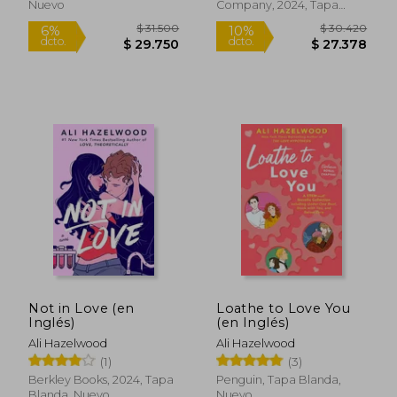
Nuevo
Company, 2024, Tapa
$ 54.500
$ 54.5
10%
10%
Blanda, Nuevo
dcto.
dcto.
$ 49.050
$ 49.0
Not in Love (en
Loathe to Love You
Inglés)
(en Inglés)
Ali Hazelwood
Ali Hazelwood
(1)
(3)
Berkley Books, 2024, Tapa
Penguin, Tapa Blanda,
Blanda, Nuevo
Nuevo