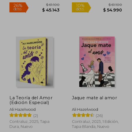
$ 31.500
$ 31.5
6%
6%
dcto.
dcto.
$ 29.750
$ 29.7
La Teoría del Amor
Jaque mate al amor
(Edición Especial)
Ali Hazelwood
Ali Hazelwood
(2)
(26)
Contraluz, 2025, Tapa
Contraluz, 2023, 1 Edición,
Dura, Nuevo
Tapa Blanda, Nuevo