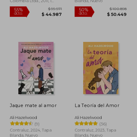
Colombia Ltda., 2011, 1
Blanda, Nuevo
Edición, Tapa Blanda,
Nuevo
$ 99.971
$ 54.5
55%
10%
dcto.
dcto.
$ 44.987
$ 49.0
Jaque mate al amor
La Teoría del Amor
Ali Hazelwood
Ali Hazelwood
(9)
(36)
Contraluz, 2024, Tapa
Contraluz, 2023, Tapa
Blanda, Nuevo
Blanda, Nuevo