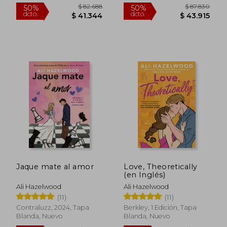
Tapa Blanda, Nuevo
$ 99.971
$ 100.8
55%
50%
dcto.
dcto.
$ 44.987
$ 50.4
Jaque mate al amor
Love, Theoretically
(en Inglés)
Ali Hazelwood
Ali Hazelwood
(11)
(11)
Contraluzz, 2024, Tapa
Berkley, 1 Edición, Tapa
Blanda, Nuevo
Blanda, Nuevo