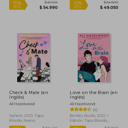
$ 61.100
$ 61.1
26%
10%
dcto.
dcto.
$ 45.143
$ 54.9
Check & Mate (en
Love on the Brain (en
Inglés)
Inglés)
Ali Hazelwood
Ali Hazelwood
(6)
Sphere, 2023, Tapa
Berkley Books, 2022, 1
Blanda, Nuevo
Edición, Tapa Blanda,
Nuevo