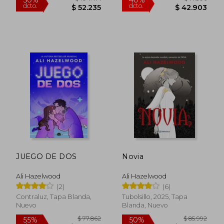
$ 82.688
$ 87.8
50%
50%
dcto.
dcto.
$ 41.344
$ 43.9
JUEGO DE DOS
Novia
Ali Hazelwood
Ali Hazelwood
(2)
(6)
Contraluz, Tapa Blanda,
Tubolsillo, 2025, Tapa
Nuevo
Blanda, Nuevo