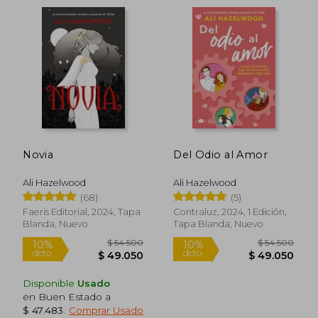
Novia
Del Odio al Amor
Ali Hazelwood
Ali Hazelwood
(68)
(5)
$ 22.790
$ 30.4
10%
10%
Faeris Editorial, 2024, Tapa
Contraluz, 2024, 1 Edición,
dcto.
dcto.
$ 20.511
$ 27.3
Blanda, Nuevo
Tapa Blanda, Nuevo
Disponible
Usado
en Buen Estado a
$ 47.483
.
Comprar Usado