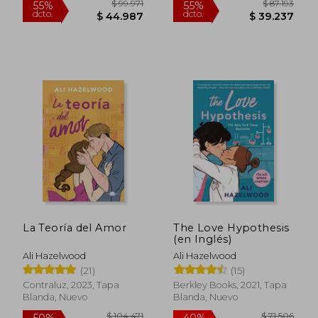
$ 98.856
$ 102.9
50%
50%
dcto.
dcto.
$ 49.428
$ 51.4
La Teoría del Amor
The Love Hypothesis
(en Inglés)
Ali Hazelwood
Ali Hazelwood
(21)
(15)
Contraluz, 2023, Tapa
Berkley Books, 2021, Tapa
Blanda, Nuevo
Blanda, Nuevo