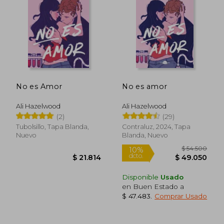
$ 32.900
$ 27.6
10%
10%
dcto.
dcto.
$ 29.610
$ 24.8
No es Amor
No es amor
Ali Hazelwood
Ali Hazelwood
(2)
(29)
Tubolsillo, Tapa Blanda,
Contraluz, 2024, Tapa
Nuevo
Blanda, Nuevo
Disponible
Usado
en Buen Estado a
$ 47.483
.
Comprar Usado