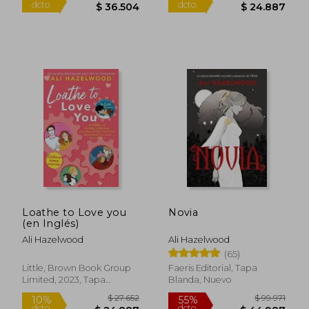
$ 30.420
$ 31.5
10%
6%
Loathe to Love you
Novia
dcto.
dcto.
$ 27.378
$ 29.7
(en Inglés)
Ali Hazelwood
Ali Hazelwood
(65)
Little, Brown Book Group
Faeris Editorial, Tapa
Limited, 2023, Tapa
Blanda, Nuevo
Blanda, Nuevo