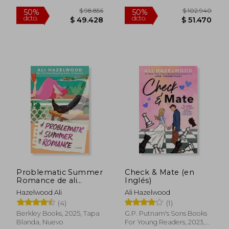
$ 82.688
$ 97.
50%
55%
dcto.
dcto.
$ 41.344
$ 43.9
Problematic Summer
Check & Mate (en
Romance de ali
Inglés)
Hazelwood(Berkley
Hazelwood Ali
Ali Hazelwood
pub Group) (en
(4)
(1)
Inglés)
Berkley Books, 2025, Tapa
G.P. Putnam's Sons Books
Blanda, Nuevo
For Young Readers, 2023,