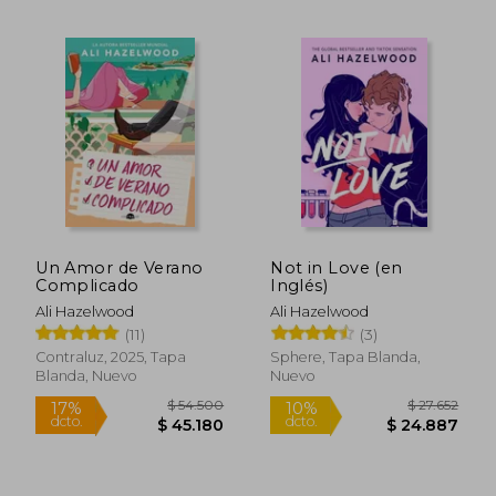
$ 54.5
10%
dcto.
$ 21.814
$ 49.0
Un Amor de Verano
Not in Love (en
Complicado
Inglés)
Ali Hazelwood
Ali Hazelwood
(11)
(3)
Contraluz, 2025, Tapa
Sphere, Tapa Blanda,
Blanda, Nuevo
Nuevo