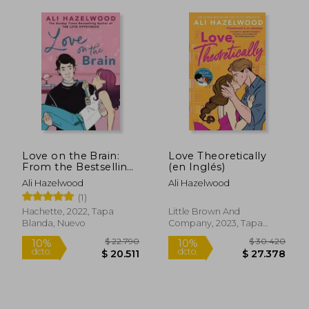
Love on the Brain:
Love Theoretically
From the Bestselling
(en Inglés)
$ 54.500
$ 54.5
21%
10%
Author of the Love
dcto.
dcto.
Ali Hazelwood
Ali Hazelwood
$ 43.074
$ 49.0
Hypothesis (en
(1)
Inglés)
Hachette, 2022, Tapa
Little Brown And
Blanda, Nuevo
Company, 2023, Tapa
Blanda, Nuevo