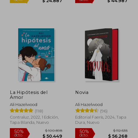
La Hipótesis del
Novia
Amor
$ 40.560
$ 27.6
Ali Hazelwood
Ali Hazelwood
10%
10%
dcto.
dcto.
$ 36.504
$ 24.8
(118)
(96)
Contraluz, 2022, 1 Edición,
Editorial Faeris, 2024, Tapa
Tapa Blanda, Nuevo
Dura, Nuevo