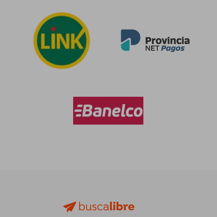
$ 112.023
$ 80.7
50%
50%
dcto.
dcto.
$ 56.011
$ 40.3