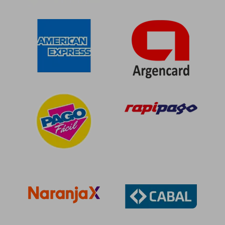
$ 77.862
$ 85.9
55%
50%
dcto.
dcto.
$ 35.038
$ 42.9