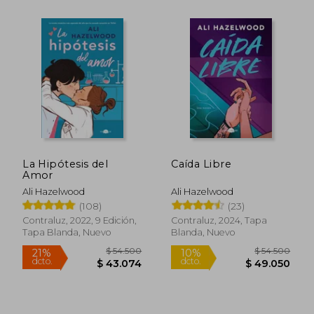
$ 54.500
$ 27.6
17%
10%
dcto.
dcto.
$ 45.180
$ 24.8
La Hipótesis del
Caída Libre
Amor
Ali Hazelwood
Ali Hazelwood
(108)
(23)
Contraluz, 2022, 9 Edición,
Contraluz, 2024, Tapa
Tapa Blanda, Nuevo
Blanda, Nuevo