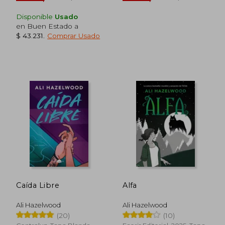
Disponible
Usado
en Buen Estado a
$ 43.231
.
Comprar Usado
Caída Libre
Alfa
$ 27.652
$ 99.9
10%
55%
dcto.
dcto.
$ 24.887
$ 44.9
Ali Hazelwood
Ali Hazelwood
(20)
(10)