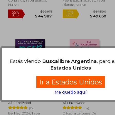
Contraluz, Tapa Blanda,
Faeris Editorial, 2025, Tapa
Nuevo
Blanda, Nuevo
Estás viendo
Buscalibre Argentina
, pero 
Estados Unidos
Ir a Estados Unidos
Me quedo aquí
Deep End (en Inglés)
La Química del Amor
Ali Hazelwood
Ali Hazelwood
$ 100.898
$ 112.
(12)
(14)
50%
50%
dcto.
dcto.
$ 50.449
$ 56.2
Berkley, 2024, Tapa
Difusora Larousse De