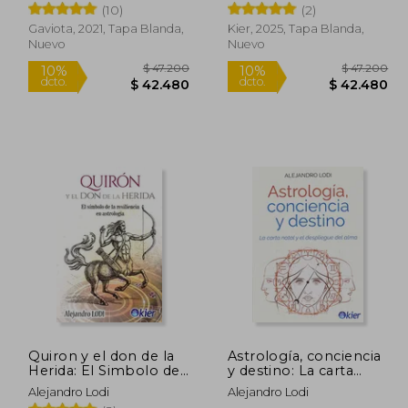
(10)
(2)
Gaviota, 2021, Tapa Blanda,
Kier, 2025, Tapa Blanda,
Nuevo
Nuevo
59.200
$ 47.200
10%
10%
dcto.
dcto.
3.280
$ 42.480
Quiron y el don de la
Astrología, conciencia
Herida: El Simbolo de
y destino: La carta
la Resiliencia en
natal y el despliegue
Alejandro Lodi
Alejandro Lodi
Astrologia
del alma