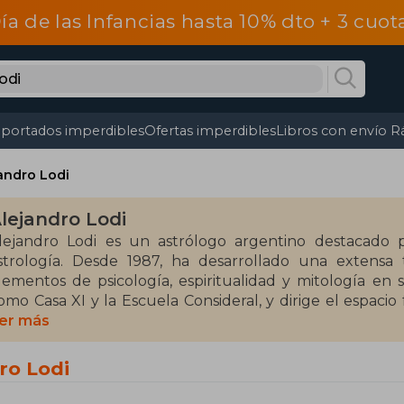
Día de las Infancias hasta 10% dto + 3 cuo
portados imperdibles
Ofertas imperdibles
Libros con envío R
andro Lodi
lejandro Lodi
lejandro Lodi es un astrólogo argentino destacado 
strología. Desde 1987, ha desarrollado una extensa
lementos de psicología, espiritualidad y mitología en 
omo Casa XI y la Escuela Consideral, y dirige el espaci
econocidas se encuentran Planetas, personalidad y alm
er más
strología, conciencia y destino (2017).
ro Lodi
lejandro Lodi es un astrólogo argentino destacado 
strología. Desde 1987, ha desarrollado una extensa