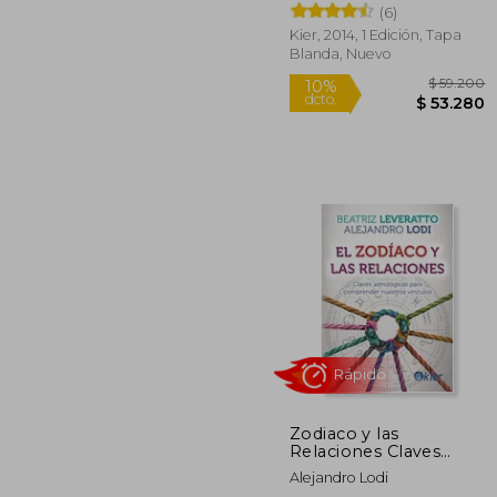
(6)
Kier, 2014, 1 Edición, Tapa
Blanda, Nuevo
$ 
10%
dcto.
$ 5
Zodiaco y las
Relaciones Claves
Astrologicas Para
Alejandro Lodi
Comprender Nuestros