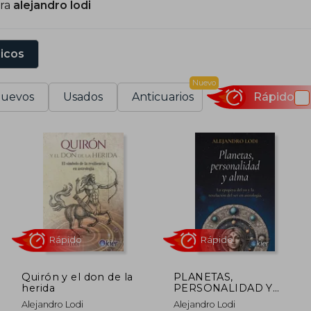
ara
alejandro lodi
lementos de psicología, espiritualidad y mitología en 
omo Casa XI y la Escuela Consideral, y dirige el espaci
econocidas se encuentran Planetas, personalidad y alm
sicos
strología, conciencia y destino (2017).
Nuevo
uevos
Usados
Anticuarios
Rápido
Quirón y el don de la
PLANETAS,
herida
PERSONALIDAD Y
ALMA
Rápido
Rápido
Alejandro Lodi
Alejandro Lodi