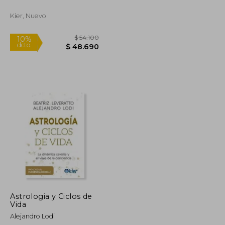
Nuestra Historia
Kier, Nuevo
$ 47.200
$ 54.100
10%
dcto.
$ 42.480
$ 48.690
Astrologia y Ciclos de
Vida
Alejandro Lodi