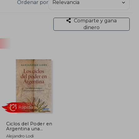
Ordenar por
sus enseñanzas. Ha colaborado con instituciones
o formativo "Trama del Alma". Entre sus obras más
a (2025), Quirón y el don de la herida (2019) y
Comparte y gana
dinero
Ciclos del Poder en
Argentina una
Aplicacion Astrologica
Rápido
Alejandro Lodi
Para Comprender