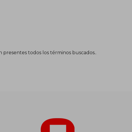
én presentes todos los términos buscados..
$ 125.823
$ 62.912