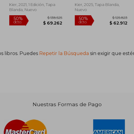
Kier, 2021, 1 Edición, Tapa
Kier, 2025, Tapa Blanda,
Blanda, Nuevo
Nuevo
s libros. Puedes
Repetir la Búsqueda
sin exigir que est
34.420
$ 138.525
50%
50%
dcto.
dcto.
7.210
$ 69.262
Nuestras Formas de Pago