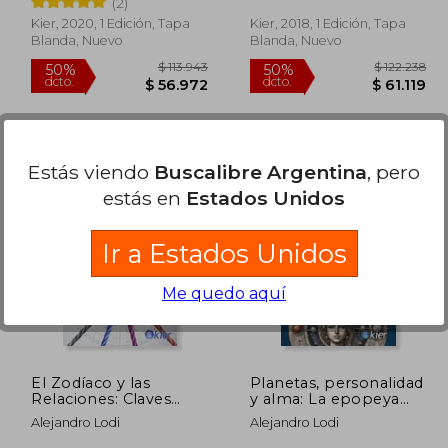
(2)
Kier, 2020, 1 Edición, Tapa
Kier, 2018, 1 Edición, Tapa
Blanda, Nuevo
Blanda, Nuevo
Estás viendo
Buscalibre Argentina
, pero
estás en
Estados Unidos
68.600
$ 113.943
50%
50%
dcto.
dcto.
1.740
$ 56.972
Ir a Estados Unidos
Me quedo aquí
El Zodíaco y las
Planetas, personalidad
Relaciones: Claves
y alma: La epopeya
Astrológicas Para
del yo y la revelación
Alejandro Lodi
Alejandro Lodi
Comprender Nuestros
del ser en astrología
Vínculos