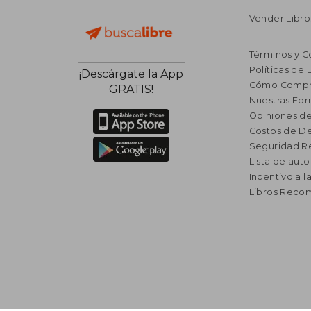
Vender Libro
Términos y C
Políticas de
¡Descárgate la App
Cómo Compr
GRATIS!
Nuestras Fo
Opiniones de
Costos de D
Seguridad R
Lista de auto
Incentivo a l
Libros Rec