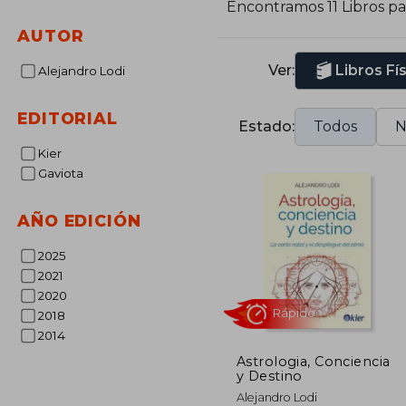
Encontramos 11 Libros p
e
AUTOR
c
r
Ver:
Libros Fí
Alejandro Lodi
A
EDITORIAL
Estado:
Todos
N
Kier
Gaviota
AÑO EDICIÓN
2025
2021
2020
2018
2014
Astrologia, Conciencia
y Destino
Rápido
Alejandro Lodi