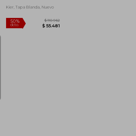
Kier, Tapa Blanda, Nuevo
$ 122.238
$ 110.962
50%
dcto.
$ 61.119
$ 55.481