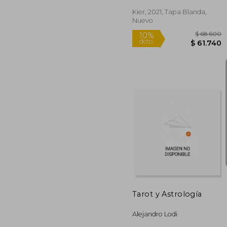
Vinculos (2
Kier, 2021, Tapa Blanda,
Rápido
Nuevo
$ 
10%
dcto.
$ 6
Tarot y Astrología
Alejandro Lodi