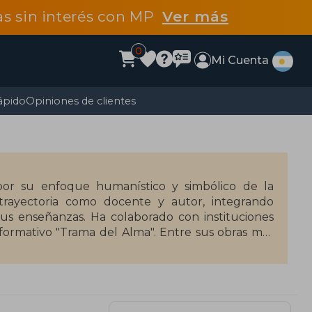
tas sin interés con MP
Ver más
0
Mi Cuenta
ápido
Opiniones de clientes
por su enfoque humanístico y simbólico de la
 trayectoria como docente y autor, integrando
sus enseñanzas. Ha colaborado con instituciones
o formativo "Trama del Alma". Entre sus obras más
a (2025), Quirón y el don de la herida (2019) y
por su enfoque humanístico y simbólico de la
 trayectoria como docente y autor, integrando