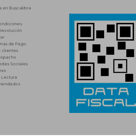
s en Buscalibre
ondiciones
 Devolución
ar
rmas de Pago
 clientes
espacho
edes Sociales
res
a Lectura
omendados