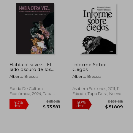
Había otra vez... El
Informe Sobre
lado oscuro de los
Ciegos
cuentos infantiles
Alberto Breccia
Alberto Breccia
$ 29.050
$ 88.6
10%
50%
Fondo De Cultura
Astiberri Ediciones, 2011, 1ª
dcto.
dcto.
$ 26.145
$ 44.3
Económica, 2024, Tapa
Edición, Tapa Dura, Nuevo
Blanda, Nuevo