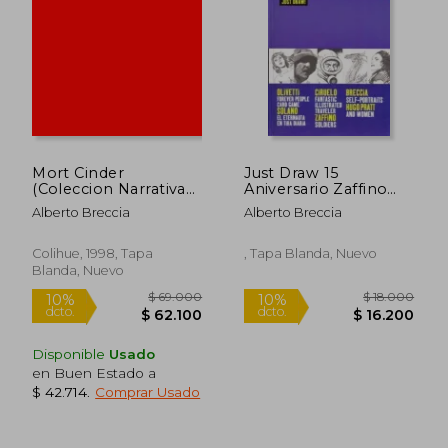
$ 19.000
$ 34.9
10%
10%
dcto.
dcto.
$ 17.100
$ 31.4
Mort Cinder
Just Draw 15
(Coleccion Narrativa
Aniversario Zaffino
Dibujada, Enede)
Breccia Olivetti
Alberto Breccia
Alberto Breccia
Colihue, 1998, Tapa
, Tapa Blanda, Nuevo
Blanda, Nuevo
Disponible
Usado
en Buen Estado a
$ 42.714
.
Comprar Usado