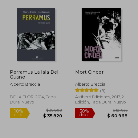
$ 38.400
$ 39.8
10%
10%
dcto.
dcto.
$ 34.560
$ 35.8
Perramus La Isla Del
Mort Cinder
Guano
Alberto Breccia
Alberto Breccia
(8)
DE LA FLOR, 2014, Tapa
Astiberri Ediciones, 2017, 2
Dura, Nuevo
Edición, Tapa Dura, Nuevo