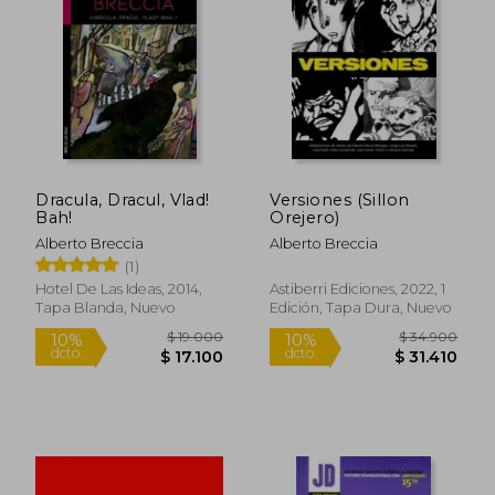
10%
10%
dcto.
dcto.
$ 22.500
$ 19.8
Dracula, Dracul, Vlad!
Versiones (Sillon
Bah!
Orejero)
Alberto Breccia
Alberto Breccia
(1)
Hotel De Las Ideas, 2014,
Astiberri Ediciones, 2022, 1
Tapa Blanda, Nuevo
Edición, Tapa Dura, Nuevo