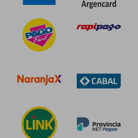
$ 137.391
50%
dcto.
$ 68.696