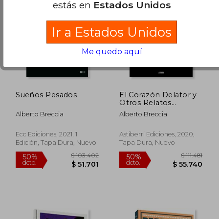
estás en
Estados Unidos
Ir a Estados Unidos
Me quedo aquí
Sueños Pesados
El Corazón Delator y
Otros Relatos
Extraordinarios de e.
Alberto Breccia
Alberto Breccia
A. Poe
Ecc Ediciones, 2021, 1
Astiberri Ediciones, 2020,
Edición, Tapa Dura, Nuevo
Tapa Dura, Nuevo
$ 121.417
$ 86.2
50%
40%
dcto.
dcto.
$ 60.708
$ 51.7