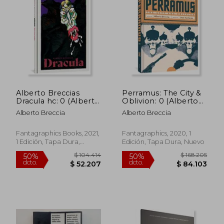
Alberto Breccias
Perramus: The City &
Dracula hc: 0 (Alberto
Oblivion: 0 (Alberto
Breccia Library) (en
Breccia Library) (en
Alberto Breccia
Alberto Breccia
Inglés)
Inglés)
Fantagraphics Books, 2021,
Fantagraphics, 2020, 1
1 Edición, Tapa Dura,
Edición, Tapa Dura, Nuevo
Nuevo