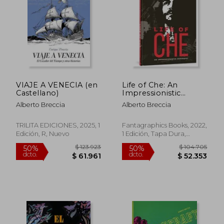
$ 104.414
$ 168.2
50%
50%
dcto.
dcto.
$ 52.207
$ 84.1
VIAJE A VENECIA (en
Life of Che: An
Castellano)
Impressionistic
Biography: (The
Alberto Breccia
Alberto Breccia
Alberto Breccia
Library) (en Inglés)
TRILITA EDICIONES, 2025, 1
Fantagraphics Books, 2022,
Edición, R, Nuevo
1 Edición, Tapa Dura,
Nuevo