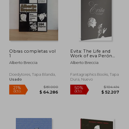
$ 103.402
$ 111.
50%
50%
dcto.
dcto.
$ 51.701
$ 55.7
Obras completas vol
Evita: The Life and
1
Work of eva Perón
(The Alberto Breccia
Alberto Breccia
Alberto Breccia
Library) (en Inglés)
Doedytores, Tapa Blanda,
Fantagraphics Books, Tapa
Usado
Dura, Nuevo