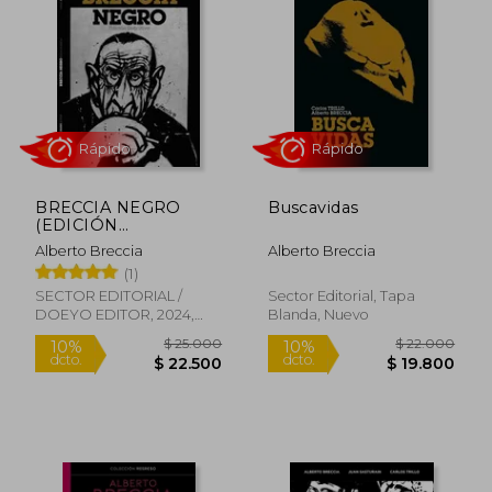
pesa mucho más.
BRECCIA NEGRO
Buscavidas
(EDICIÓN
DEFINITIVA)
Alberto Breccia
Alberto Breccia
(1)
Rápido
Rápido
SECTOR EDITORIAL /
Sector Editorial, Tapa
DOEYO EDITOR, 2024,
Blanda, Nuevo
Tapa Blanda, Nuevo
$ 25.000
$ 22.0