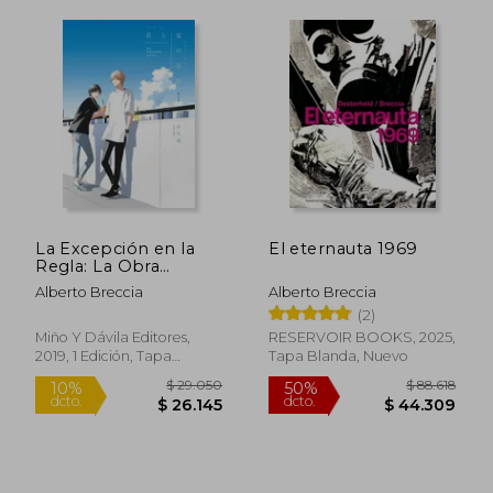
La Excepción en la
El eternauta 1969
Regla: La Obra
$ 39.800
$ 121.
10%
50%
Historietística de
dcto.
dcto.
Alberto Breccia
Alberto Breccia
$ 35.820
$ 60.9
Alberto Breccia
(2)
Miño Y Dávila Editores,
RESERVOIR BOOKS, 2025,
2019, 1 Edición, Tapa
Tapa Blanda, Nuevo
Blanda, Nuevo