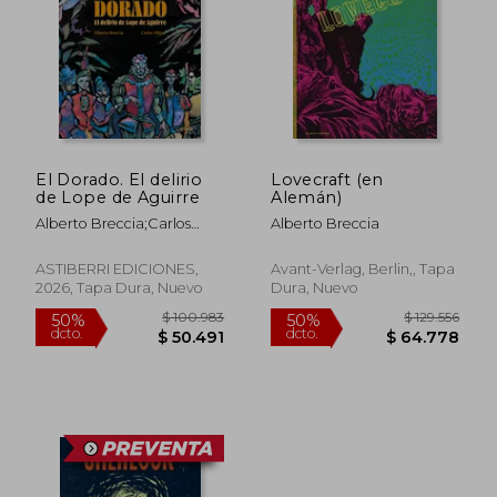
$ 81.000
$ 104.4
21%
50%
dcto.
dcto.
$ 64.286
$ 52.2
El Dorado. El delirio
Lovecraft (en
de Lope de Aguirre
Alemán)
Alberto Breccia;Carlos
Alberto Breccia
Albiac
ASTIBERRI EDICIONES,
Avant-Verlag, Berlin,, Tapa
2026, Tapa Dura, Nuevo
Dura, Nuevo