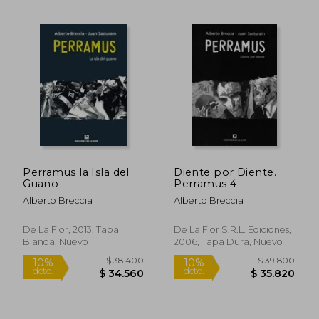
$ 69.000
$ 18.0
10%
10%
dcto.
dcto.
$ 62.100
$ 16.2
Perramus la Isla del
Diente por Diente.
Guano
Perramus 4
Alberto Breccia
Alberto Breccia
De La Flor, 2013, Tapa
De La Flor S.R.L. Ediciones,
Blanda, Nuevo
2006, Tapa Dura, Nuevo