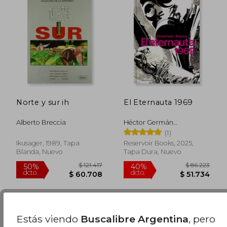
Norte y sur ih
El Eternauta 1969
Alberto Breccia
Héctor Germán
Oesterheld, Alberto
(1)
Breccia
Ikusager, 1989, Tapa
Reservoir Books, 2025,
Blanda, Nuevo
Tapa Dura, Nuevo
$ 80.042
$ 120.8
40%
50%
dcto.
dcto.
$ 48.025
$ 60.4
Estás viendo
Buscalibre Argentina
, pero