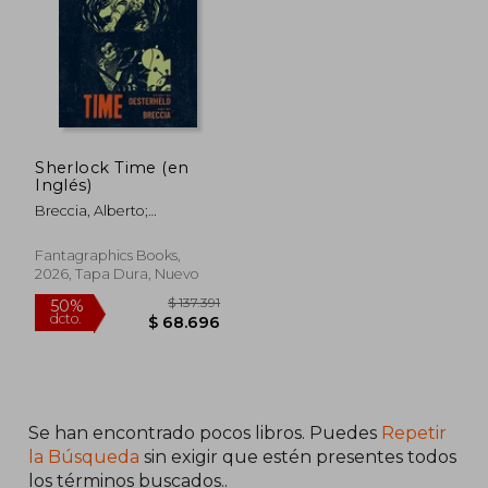
$ 123.923
$ 104.7
50%
50%
dcto.
dcto.
$ 61.961
$ 52.3
Sherlock Time (en
Inglés)
Breccia, Alberto;
Oesterheld, Héctor
Germán; Mena, Erica
Fantagraphics Books,
2026, Tapa Dura, Nuevo
Se han encontrado pocos libros. Puedes
Repetir
la Búsqueda
sin exigir que estén presentes todos
los términos buscados..