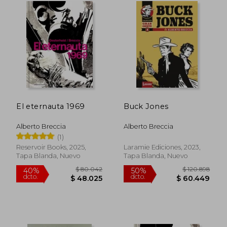
El eternauta 1969
Buck Jones
Alberto Breccia
Alberto Breccia
(1)
Reservoir Books, 2025,
Laramie Ediciones, 2023,
Tapa Blanda, Nuevo
Tapa Blanda, Nuevo
$ 55.968
$ 103.6
40%
50%
dcto.
dcto.
$ 33.581
$ 51.8