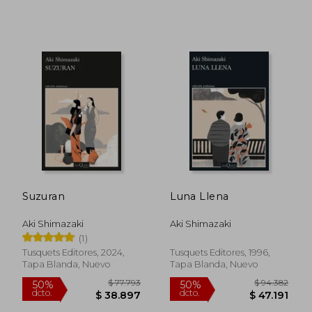
$ 145.394
$ 90.5
50%
50%
dcto.
dcto.
$ 72.697
$ 45.2
Suzuran
Luna Llena
Aki Shimazaki
Aki Shimazaki
(1)
Tusquets Editores, 2024,
Tusquets Editores, 1996,
Tapa Blanda, Nuevo
Tapa Blanda, Nuevo