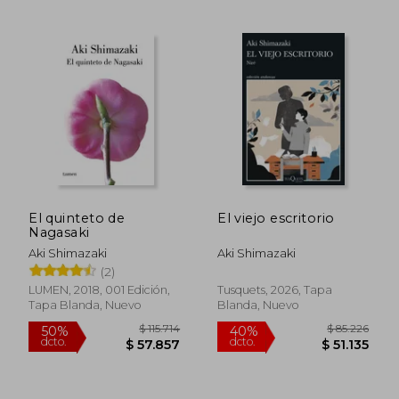
El quinteto de
El viejo escritorio
Nagasaki
$ 107.192
$ 69.2
40%
40%
Aki Shimazaki
Aki Shimazaki
dcto.
dcto.
$ 64.315
$ 41.5
(2)
LUMEN, 2018, 001 Edición,
Tusquets, 2026, Tapa
Tapa Blanda, Nuevo
Blanda, Nuevo