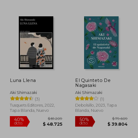
$ 37.900
$ 37.9
10%
10%
dcto.
dcto.
$ 34.110
$ 34.1
Luna Llena
El Quinteto De
Nagasaki
Aki Shimazaki
Aki Shimazaki
(3)
(1)
Tusquets Editores, 2022,
Debolsillo, 2023, Tapa
Tapa Blanda, Nuevo
Blanda, Nuevo