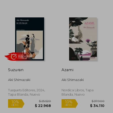
10%
10%
dcto.
dcto.
$ 49.049
$ 32.3
Suzuran
Azami
Aki Shimazaki
Aki Shimazaki
Tusquets Editores, 2024,
Nordica Libros, Tapa
Tapa Blanda, Nuevo
Blanda, Nuevo
Rápido