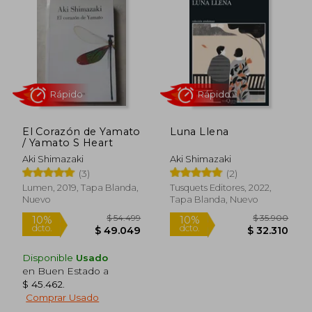
El Corazón de Yamato
Luna Llena
/ Yamato S Heart
Aki Shimazaki
Aki Shimazaki
(3)
(2)
Rápido
Rápido
Lumen, 2019, Tapa Blanda,
Tusquets Editores, 2022,
Nuevo
Tapa Blanda, Nuevo
Disponible
Usado
en Buen Estado a
$ 45.462
.
Comprar Usado
$ 54.499
$ 35.9