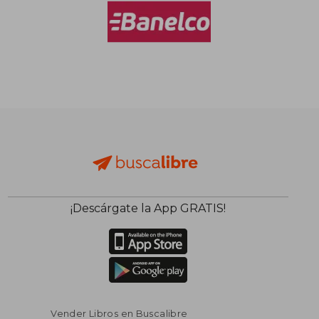
$ 127.249
50%
¡Descárgate la App GRATIS!
dcto.
$ 63.625
Vender Libros en Buscalibre