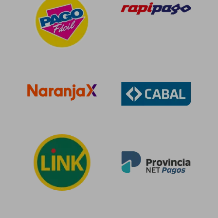
$ 136.321
$ 294.6
50%
50%
dcto.
dcto.
$ 68.161
$ 147.3