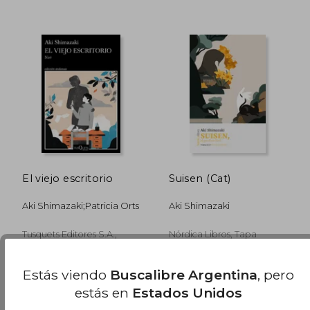
$ 99.649
$ 77.7
50%
40%
dcto.
dcto.
$ 49.825
$ 46.6
El viejo escritorio
Suisen (Cat)
Aki Shimazaki;Patricia Orts
Aki Shimazaki
Tusquets Editores S.A.,
Nórdica Libros, Tapa
2026, Tapa Blanda, Nuevo
Blanda, Nuevo
Estás viendo
Buscalibre Argentina
, pero
estás en
Estados Unidos