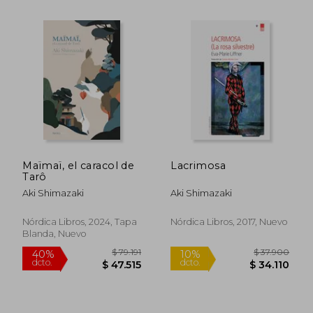
Maïmaï, el caracol de
Lacrimosa
Tarô
Aki Shimazaki
Aki Shimazaki
$ 115.714
$ 85.2
50%
40%
Nórdica Libros, 2024, Tapa
Nórdica Libros, 2017, Nuevo
dcto.
dcto.
$ 57.857
$ 51.1
Blanda, Nuevo