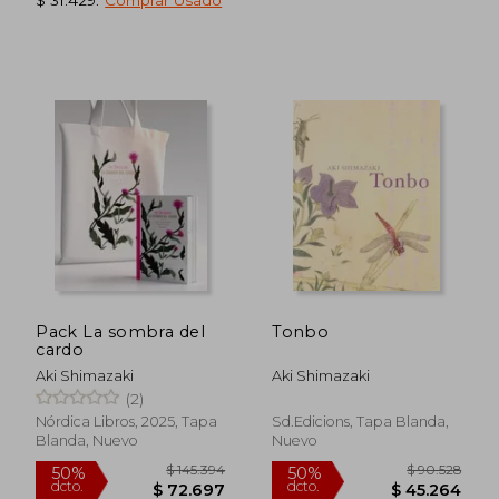
Pack La sombra del
Tonbo
cardo
Aki Shimazaki
Aki Shimazaki
(2)
Nórdica Libros, 2025, Tapa
Sd.Edicions, Tapa Blanda,
$ 70.353
$ 85.2
40%
40%
Blanda, Nuevo
Nuevo
dcto.
dcto.
$ 42.212
$ 51.1