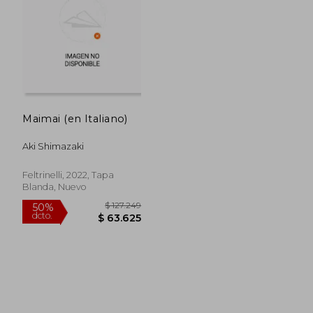
$ 108.586
$ 109.6
50%
50%
Maimai (en Italiano)
dcto.
dcto.
$ 54.293
$ 54.8
Aki Shimazaki
Feltrinelli, 2022, Tapa
Blanda, Nuevo