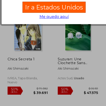
Ir a Estados Unidos
Me quedo aquí
$ 294.653
$ 85.5
50%
50%
Chica Secreta 1
Suzuran: Une
dcto.
dcto.
$ 147.327
$ 42.7
Clochette Sans
Battant (en Francés)
Aki Shimazaki
Aki Shimazaki
IVREA, Tapa Blanda,
Actes Sud,
Usado
Nuevo