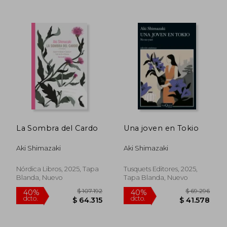
$ 81.209
$ 79.6
40%
50%
dcto.
dcto.
$ 48.725
$ 39.8
La Sombra del Cardo
Una joven en Tokio
Aki Shimazaki
Aki Shimazaki
Nórdica Libros, 2025, Tapa
Tusquets Editores, 2025,
Blanda, Nuevo
Tapa Blanda, Nuevo