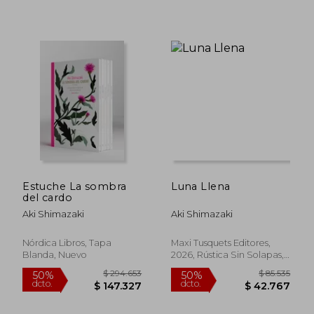
$ 77.793
$ 94.3
50%
50%
dcto.
dcto.
$ 38.897
$ 47.1
Estuche La sombra
Luna Llena
del cardo
Aki Shimazaki
Aki Shimazaki
Nórdica Libros, Tapa
Maxi Tusquets Editores,
Blanda, Nuevo
2026, Rústica Sin Solapas,
Nuevo