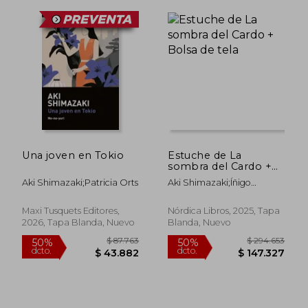
Una joven en Tokio
Estuche de La
sombra del Cardo +
Bolsa de tela
Aki Shimazaki;Patricia Orts
Aki Shimazaki;Íñigo
Jaúregui Eguía
Maxi Tusquets Editores,
Nórdica Libros, 2025, Tapa
2026, Tapa Blanda, Nuevo
Blanda, Nuevo
$ 74.932
$ 105.6
40%
50%
dcto.
dcto.
$ 44.959
$ 52.8