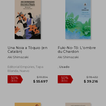
dcto.
dcto.
$ 43.882
$ 147.3
Una Noia a Tòquio (en
Fuki-No-Tô: L'ombre
Catalán)
du Chardon
Aki Shimazaki
Aki Shimazaki
Editorial Empúries, Tapa
,
Usado
Blanda, Nuevo