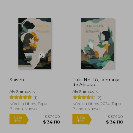
$ 25.520
$ 37.9
10%
10%
dcto.
dcto.
$ 22.968
$ 34.1
Suisen
Fuki-No-Tô, la granja
de Atsuko
Aki Shimazaki
Aki Shimazaki
(1)
(2)
Nórdica Libros, Tapa
Nórdica Libros, 2024, Tapa
Blanda, Nuevo
Blanda, Nuevo