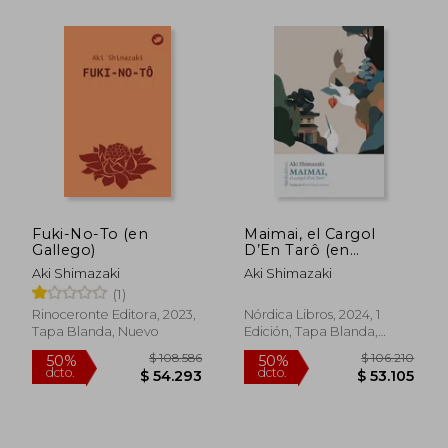
Fuki-No-To (en
Maimai, el Cargol
Gallego)
D’En Tarô (en
Catalán)
Aki Shimazaki
Aki Shimazaki
(1)
Rinoceronte Editora, 2023,
Nórdica Libros, 2024, 1
$ 79.382
$ 95.
50%
50%
Tapa Blanda, Nuevo
Edición, Tapa Blanda,
dcto.
dcto.
$ 39.691
$ 47.5
Nuevo