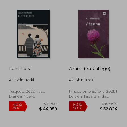
Luna llena
Azami (en Gallego)
$ 99.649
$ 106.2
50%
50%
Aki Shimazaki
Aki Shimazaki
dcto.
dcto.
$ 49.825
$ 53.1
Tusquets, 2022, Tapa
Rinoceronte Editora, 2021, 1
Blanda, Nuevo
Edición, Tapa Blanda,
Nuevo