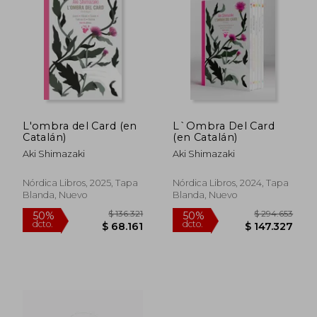
$ 111.394
$ 78.4
50%
50%
dcto.
dcto.
$ 55.697
$ 39.2
L'ombra del Card (en
L`Ombra Del Card
Catalán)
(en Catalán)
Aki Shimazaki
Aki Shimazaki
Nórdica Libros, 2025, Tapa
Nórdica Libros, 2024, Tapa
Blanda, Nuevo
Blanda, Nuevo