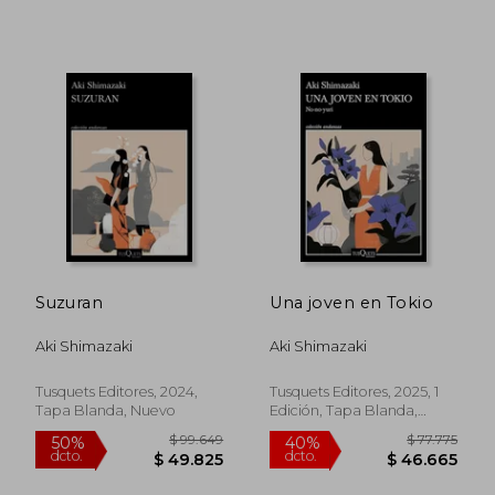
$ 91.133
$ 85.3
50%
50%
dcto.
dcto.
$ 45.566
$ 42.6
Suzuran
Una joven en Tokio
Aki Shimazaki
Aki Shimazaki
Tusquets Editores, 2024,
Tusquets Editores, 2025, 1
Tapa Blanda, Nuevo
Edición, Tapa Blanda,
Nuevo