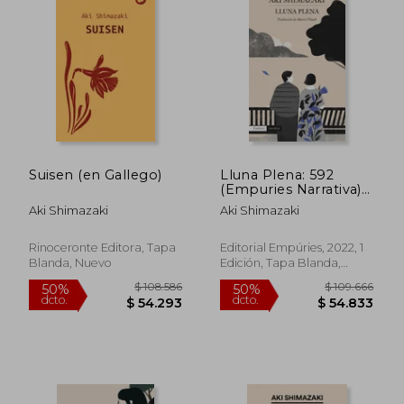
$ 106.210
$ 105.6
50%
50%
dcto.
dcto.
$ 53.105
$ 52.8
Suisen (en Gallego)
Lluna Plena: 592
(Empuries Narrativa)
(en Catalán)
Aki Shimazaki
Aki Shimazaki
Rinoceronte Editora, Tapa
Editorial Empúries, 2022, 1
Blanda, Nuevo
Edición, Tapa Blanda,
Nuevo