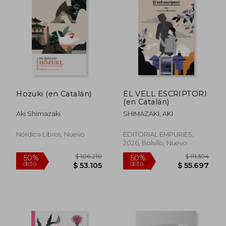
$ 105.649
$ 108.5
50%
50%
dcto.
dcto.
$ 52.824
$ 54.2
Hozuki (en Catalán)
EL VELL ESCRIPTORI
(en Catalán)
Aki Shimazaki
SHIMAZAKI, AKI
Nórdica Libros, Nuevo
EDITORIAL EMPURIES,
2026, Bolsillo, Nuevo