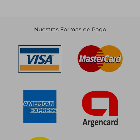
Nuestras Formas de Pago
$ 106.210
$ 111.
50%
50%
dcto.
dcto.
$ 53.105
$ 55.6