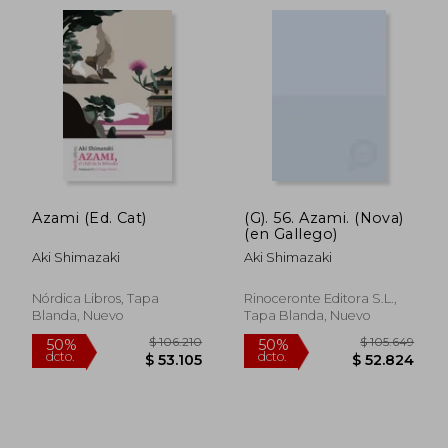
Azami (Ed. Cat)
(G). 56. Azami. (Nova)
(en Gallego)
Aki Shimazaki
Aki Shimazaki
Nórdica Libros, Tapa
Rinoceronte Editora S.L.,
Blanda, Nuevo
Tapa Blanda, Nuevo
$ 108.586
$ 106.2
50%
50%
dcto.
dcto.
$ 54.293
$ 53.1