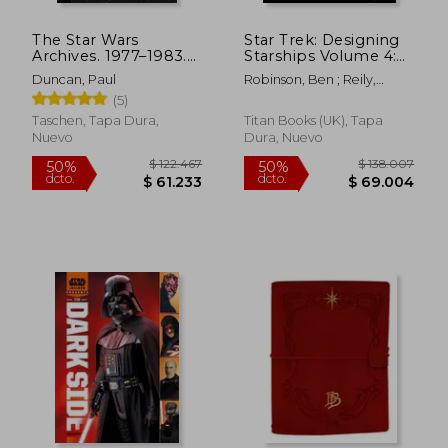
The Star Wars
Star Trek: Designing
Archives. 1977–1983.
Starships Volume 4:
40Th Anniversary
Discovery (en Inglés)
Duncan, Paul
Robinson, Ben ; Reily,
Edition (en Inglés)
Marcus ; McAllister, Matt
(5)
Taschen, Tapa Dura,
Titan Books (UK), Tapa
Nuevo
Dura, Nuevo
$ 77.775
$ 14.1
40%
10%
dcto.
dcto.
$ 46.665
$ 12.7