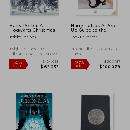
Harry Potter: A
Harry Potter: A Pop-
Hogwarts Christmas
Up Guide to the
Pop-Up (en Inglés)
Creatures of the
Insight Editions
Jody Revenson
Wizarding World (en
Inglés)
Insight Editions, 2019, 1
Insight Editions, Tapa Dura,
Edición, Tapa Dura, Nuevo
Nuevo
Rápido
$ 104.999
$ 81.6
10%
40%