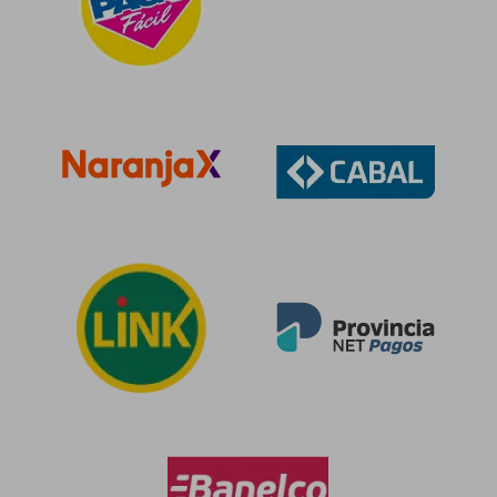
$ 128.976
$ 106.8
50%
50%
dcto.
dcto.
$ 64.488
$ 53.4