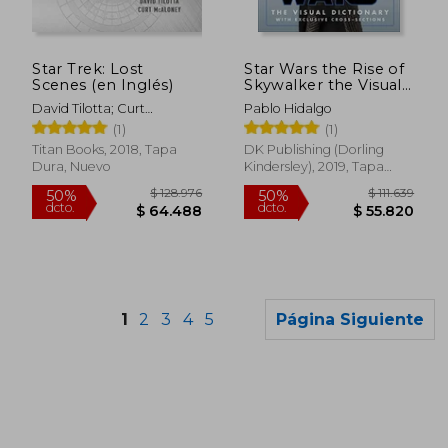
$ 154.961
$ 10.5
50%
10%
dcto.
dcto.
$ 77.481
$ 9.4
Star Trek: Lost
Star Wars the Rise of
Scenes (en Inglés)
Skywalker the Visual
Dictionary: With
David Tilotta; Curt
Pablo Hidalgo
Exclusive Cross-
Mcaloney
(1)
(1)
Sections (en Inglés)
Titan Books, 2018, Tapa
DK Publishing (Dorling
Dura, Nuevo
Kindersley), 2019, Tapa
Dura, Nuevo
1
2
3
4
5
Página Siguiente
Rápido