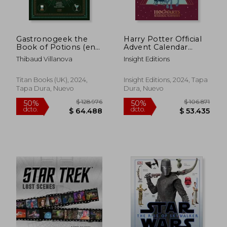
Gastronogeek the
Harry Potter Official
Book of Potions (en
Advent Calendar
Inglés)
Hogwarts Seasonal
Thibaud Villanova
Insight Editions
Surprises: 25 Days of
Gifts, With Stationery,
key Chains, Washi
Titan Books (UK), 2024,
Insight Editions, 2024, Tapa
Tapes and More!
Tapa Dura, Nuevo
Dura, Nuevo
(Insight ed) (en
Inglés)
Rápido