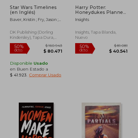
Star Wars Timelines
Harry Potter:
(en Inglés)
Honeydukes Planner
Notebook Collection
Baver, Kristin ; Fry, Jason ;
Insights
(Set of 3): (Harry
Horton, Cole
Potter School
Planner School, Harry
DK Publishing (Dorling
Insights, Tapa Blanda,
Potter Gift, Harry
Kindersley), Tapa Dura,
Nuevo
Potter Stationery,
Nuevo
Unda (en Inglés)
Disponible
Usado
en Buen Estado a
$ 41.923
.
Comprar Usado
$ 122.467
$ 138.0
50%
50%
dcto.
dcto.
$ 61.233
$ 69.0