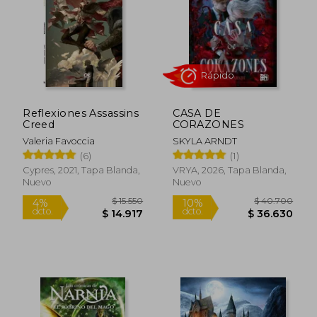
$ 156.730
$ 44.2
50%
50%
dcto.
dcto.
$ 78.365
$ 22.1
Reflexiones Assassins
CASA DE
Creed
CORAZONES
Valeria Favoccia
SKYLA ARNDT
(6)
(1)
Cypres, 2021, Tapa Blanda,
VRYA, 2026, Tapa Blanda,
Nuevo
Nuevo
Rápido