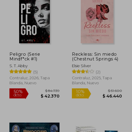
Peligro (Serie
Reckless: Sin miedo
Mindf*ck #1)
(Chestnut Springs 4)
S. T. Abby
Elsie Silver
(5)
(2)
Contraluz, 2026, Tapa
Contraluz, 2025, Tapa
Blanda, Nuevo
Blanda, Nuevo
$ 84.739
$ 51.6
50%
10%