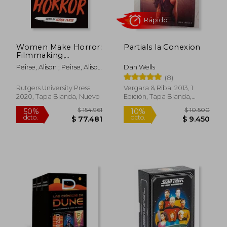
Women Make Horror:
Partials la Conexion
Filmmaking,
Feminism, Genre (en
Peirse, Alison ; Peirse, Alison
Dan Wells
Inglés)
; Kozma, Alicia
(8)
Rutgers University Press,
Vergara & Riba, 2013, 1
2020, Tapa Blanda, Nuevo
Edición, Tapa Blanda,
Nuevo
$ 109.327
$ 116.
50%
50%
dcto.
dcto.
$ 54.663
$ 58.3