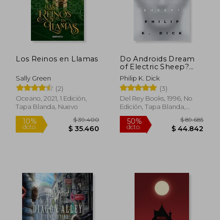
Los Reinos en Llamas
Do Androids Dream
of Electric Sheep?
(en Inglés)
Sally Green
Philip K. Dick
(2)
(3)
Oceano, 2021, 1 Edición,
Del Rey Books, 1996, No
Tapa Blanda, Nuevo
Edición, Tapa Blanda,
Nuevo
$ 165.817
$ 194.0
50%
50%
dcto.
dcto.
$ 82.909
$ 97.0