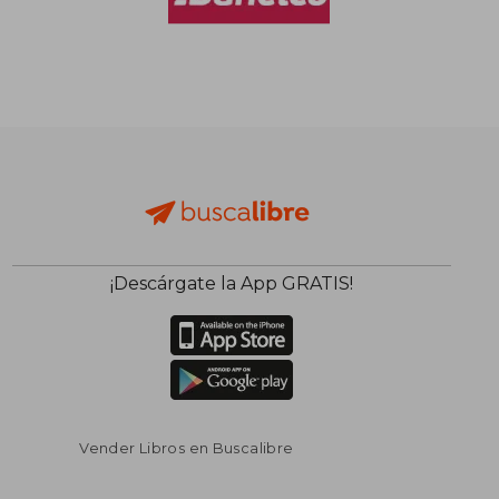
$ 128.976
$ 111.
50%
50%
dcto.
dcto.
$ 64.488
$ 55.8
¡Descárgate la App GRATIS!
Vender Libros en Buscalibre