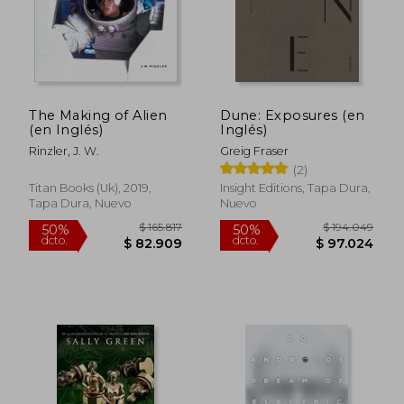
The Making of Alien
Dune: Exposures (en
(en Inglés)
Inglés)
Rinzler, J. W.
Greig Fraser
(2)
Titan Books (Uk), 2019,
Insight Editions, Tapa Dura,
Tapa Dura, Nuevo
Nuevo
$ 141.236
$ 91.0
50%
50%
dcto.
dcto.
$ 70.618
$ 45.5