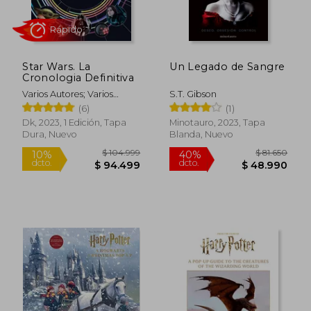
Star Wars. La
Un Legado de Sangre
Cronologia Definitiva
Varios Autores; Varios
S.T. Gibson
Autores
(6)
(1)
Dk, 2023, 1 Edición, Tapa
Minotauro, 2023, Tapa
Dura, Nuevo
Blanda, Nuevo
$ 9.625
$ 112.
10%
50%
dcto.
dcto.
$ 8.663
$ 56.4