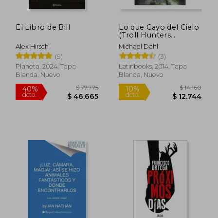
El Libro de Bill
Lo que Cayo del Cielo
(Troll Hunters
Cazadores de Trolls 1)
Alex Hirsch
Michael Dahl
(Bolsillo)
(9)
(3)
$ 21.000
$ 141.2
15%
50%
dcto.
dcto.
$ 17.850
$ 70.6
Planeta, 2024, Tapa
Latinbooks, 2014, Tapa
Blanda, Nuevo
Blanda, Nuevo