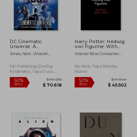
DC Cinematic
Harry Potter: Hedwig
Universe: A
owl Figurine: With
Celebration of DC at
Sound! (rp Minis) (en
Jones, Nick ; Wiacek,
Warner Bros Consumer
the Movies (en
Inglés)
Stephen
Products Inc
$ 52.200
$ 98.2
Inglés)
10%
50%
dcto.
dcto.
$ 46.980
$ 49.1
DK Publishing (Dorling
Rp Minis, Tapa Blanda,
Kindersley), Tapa Dura,
Nuevo
Nuevo