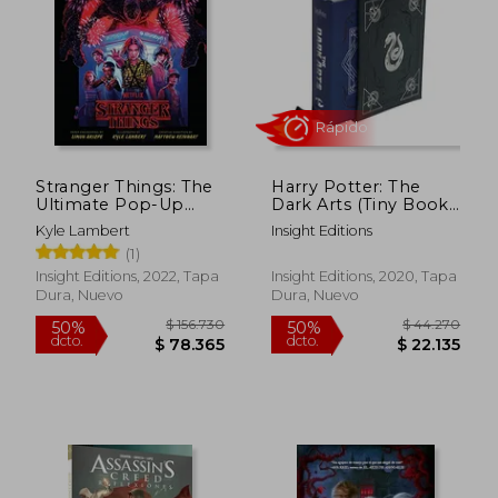
$ 136.098
$ 88.4
50%
50%
dcto.
dcto.
$ 68.049
$ 44.2
Stranger Things: The
Harry Potter: The
Ultimate Pop-Up
Dark Arts (Tiny Book)
Book (en Inglés)
(en Inglés)
Kyle Lambert
Insight Editions
(1)
Insight Editions, 2022, Tapa
Insight Editions, 2020, Tapa
Dura, Nuevo
Dura, Nuevo
Rápido