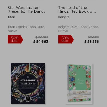
Star Wars Insider
The Lord of the
Presents: The Dark
Rings: Red Book of
Side Collection (en
Westmarch Traveler's
Titan
Insights
Inglés)
Notebook Set:
(Refillable Notebook)
(en Inglés)
Titan Comics, Tapa Dura,
Insights, 2023, Tapa Blanda,
Nuevo
Nuevo
$ 13.100
$ 74.6
4%
40%
dcto.
dcto.
$ 12.535
$ 44.7