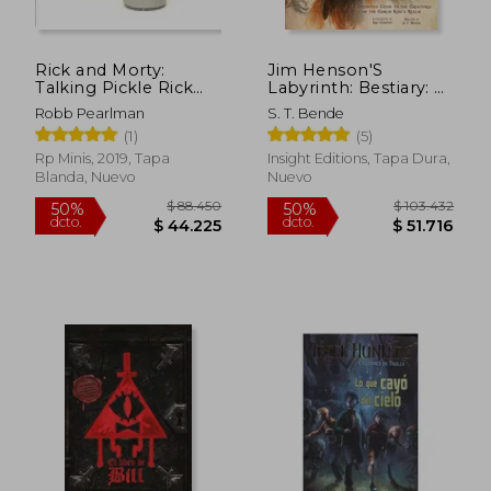
Rick and Morty:
Jim Henson'S
$ 18.000
$ 93.
Talking Pickle Rick
Labyrinth: Bestiary: A
15%
50%
dcto.
dcto.
(en Inglés)
Definitive Guide to
$ 15.300
$ 46.5
Robb Pearlman
S. T. Bende
the Creatures of the
(1)
(5)
Goblin King'S Realm
(en Inglés)
Rp Minis, 2019, Tapa
Insight Editions, Tapa Dura,
Blanda, Nuevo
Nuevo
Rápido