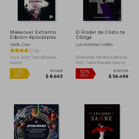
Makeover Extremo.
El Poder de Cristo te
Edicion Apocalipsis
Obliga
Wells, Dan
Luis Martínez Vallés
(1)
Vrya, 2021, Tapa Blanda,
Dilatando Mentes Editorial,
Nuevo
2021, Tapa Blanda, Nuevo
$ 156.730
$ 33.0
50%
10%
dcto.
dcto.
$ 78.365
$ 29.7