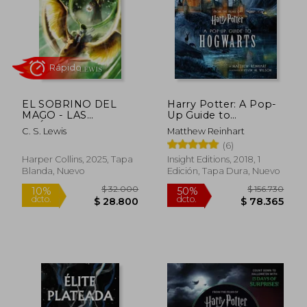
$ 15.550
$ 40.7
4%
10%
dcto.
dcto.
$ 14.917
$ 36.6
EL SOBRINO DEL
Harry Potter: A Pop-
MAGO - LAS
Up Guide to
CRÓNICAS DE
Hogwarts (en Inglés)
C. S. Lewis
Matthew Reinhart
NARNIA
(6)
Harper Collins, 2025, Tapa
Insight Editions, 2018, 1
Blanda, Nuevo
Edición, Tapa Dura, Nuevo
Rápido