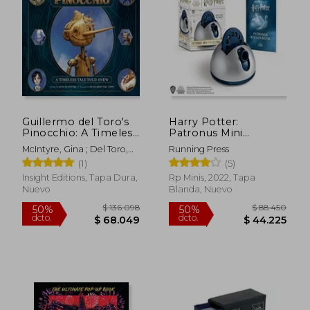
dcto.
dcto.
$ 42.370
$ 46.4
Guillermo del Toro's
Harry Potter:
Pinocchio: A Timeless
Patronus Mini
Tale Told Anew (en
Projector set (rp
McIntyre, Gina ; Del Toro,
Running Press
Inglés)
Minis) (en Inglés)
Guillermo
(1)
(5)
Insight Editions, Tapa Dura,
Rp Minis, 2022, Tapa
Nuevo
Blanda, Nuevo