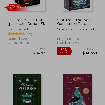
Las crónicas de Dune
Star Trek: The Next
(pack con: Dune | El
Generation Tarot
mesías de Dune |
Deck and Guidebook
Frank Herbert
Schafer, Tori ; Barkla, Nicky
Hijos de Dune)
(en Inglés)
(29)
Debolsillo, 2021, Tapa
Insight Editions, Tapa
Blanda, Nuevo
Blanda, Nuevo
$ 160.943
$ 81.0
50%
50%
dcto.
dcto.
$ 80.471
$ 40.5