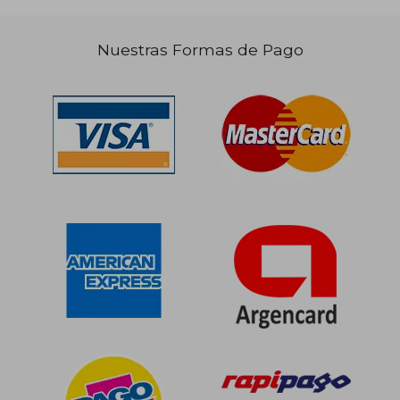
Nuestras Formas de Pago
$ 97.299
$ 93.
50%
dcto.
$ 94.735
$ 46.5