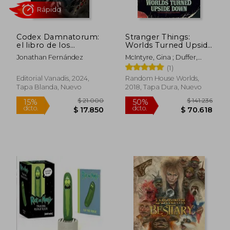
$ 124.063
$ 200.1
50%
50%
dcto.
dcto.
$ 62.032
$ 100.0
Codex Damnatorum:
Stranger Things:
el libro de los
Worlds Turned Upside
condenados
Down: The Official
Jonathan Fernández
McIntyre, Gina ; Duffer,
Behind-The-Scenes
Matt ; Duffer, Ross
(1)
Companion (en
Inglés)
Editorial Vanadis, 2024,
Random House Worlds,
Tapa Blanda, Nuevo
2018, Tapa Dura, Nuevo
Rápido