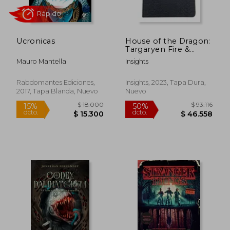
dcto.
dcto.
$ 94.499
$ 48.9
Ucronicas
House of the Dragon:
Targaryen Fire &
Blood Hardcover
Mauro Mantella
Insights
Journal (en Inglés)
Rabdomantes Ediciones,
Insights, 2023, Tapa Dura,
2017, Tapa Blanda, Nuevo
Nuevo