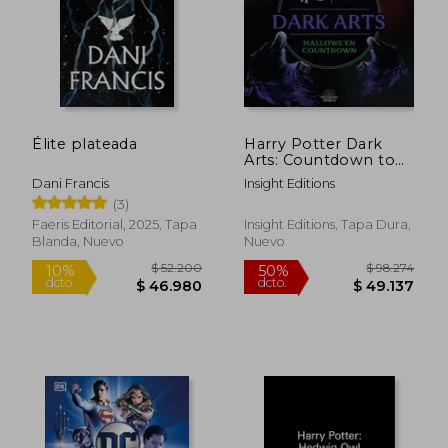
Élite plateada
Harry Potter Dark
$ 32.000
$ 156.7
Arts: Countdown to
10%
50%
dcto.
dcto.
Halloween (en Inglés)
$ 28.800
$ 78.3
Dani Francis
Insight Editions
(3)
Faeris Editorial, 2025, Tapa
Insight Editions, Tapa Dura,
Blanda, Nuevo
Nuevo