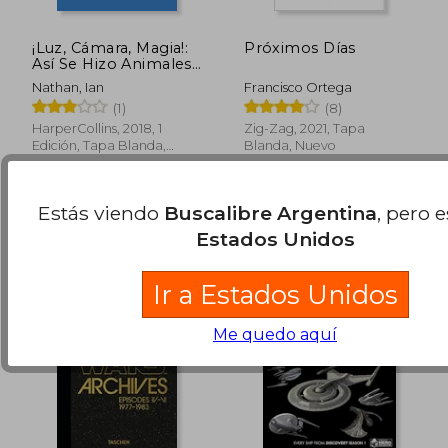
¡Luz, Cámara, Magia!:
Próximos Días
Así Se Hizo Animales
Fantásticos Y Dónde
Nathan, Ian
Francisco Ortega
Encontrarlos: ¡Luz,
(1)
(8)
Cámara, Magia!
HarperCollins, 2018, 1
Zig-Zag, 2021, Tapa
Edición, Tapa Blanda,
Blanda, Nuevo
$ 88.450
$ 103.4
50%
50%
Nuevo
dcto.
dcto.
$ 44.225
$ 51.7
Estás viendo
Buscalibre Argentina
, pero 
Estados Unidos
Ir a Estados Unidos
Me quedo aquí