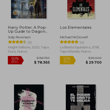
Harry Potter: A Pop-
Los Elementales
Up Guide to Diagon
Alley and Beyond (en
Jody Revenson
Michael McDowell
Inglés)
(2)
(4)
Insight Editions, 2020, Tapa
La Bestia Equilatera, 2018,
Dura, Nuevo
Tapa Blanda, Nuevo
$ 39.400
$ 89.6
10%
50%
dcto.
dcto.
$ 35.460
$ 44.8