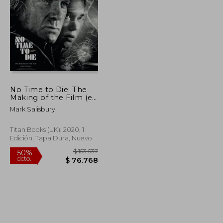
No Time to Die: The
Making of the Film (en
$ 110.382
$ 24.900
4%
Inglés)
dcto.
$ 55.191
$ 23.933
Mark Salisbury
Titan Books (UK), 2020, 1
Edición, Tapa Dura, Nuevo