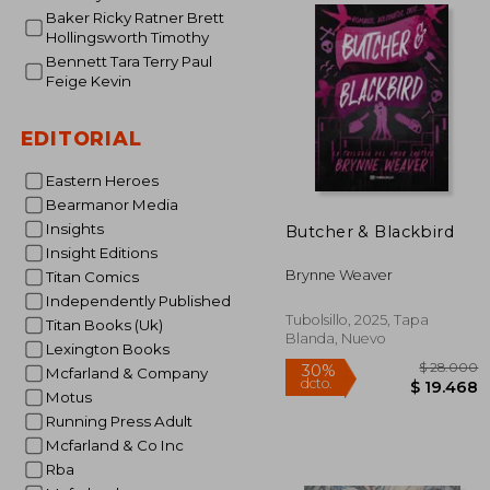
Baker Ricky Ratner Brett
$ 
Hollingsworth Timothy
50%
dcto.
$ 4
Bennett Tara Terry Paul
Feige Kevin
EDITORIAL
Eastern Heroes
Bearmanor Media
Insights
Butcher & Blackbird
Insight Editions
Brynne Weaver
Titan Comics
Independently Published
Tubolsillo, 2025, Tapa
Titan Books (Uk)
Blanda, Nuevo
Lexington Books
Mcfarland & Company
Motus
Running Press Adult
Mcfarland & Co Inc
Rba