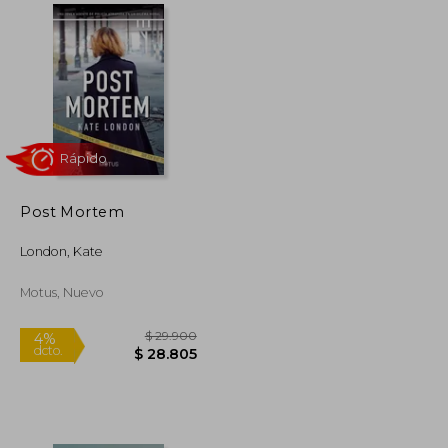
$ 93.116
$ 52.200
19%
dcto.
$ 46.558
$ 42.494
Post Mortem
London, Kate
Motus, Nuevo
Rápido