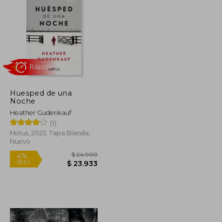
$ 109.327
$ 128.976
50%
dcto.
$ 54.663
$ 64.488
Huesped de una
Noche
Heather Gudenkauf
(1)
Motus, 2023, Tapa Blanda,
Nuevo
Rápido