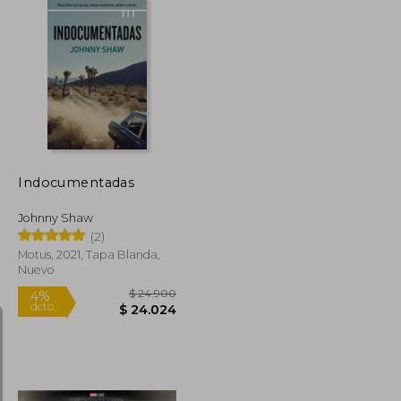
$ 31.900
$ 29.900
4%
dcto.
$ 31.020
$ 28.805
Indocumentadas
Johnny Shaw
(2)
Motus, 2021, Tapa Blanda,
Nuevo