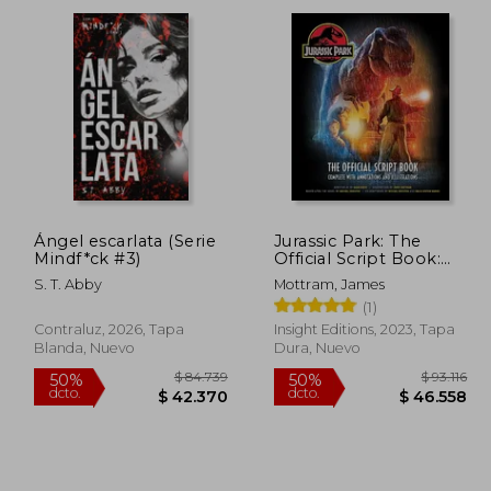
dcto.
dcto.
8.929
$ 42.370
Ángel escarlata (Serie
Jurassic Park: The
Mindf*ck #3)
Official Script Book:
Complete with
S. T. Abby
Mottram, James
Annotations and
(1)
Illustrations (en Inglés)
Contraluz, 2026, Tapa
Insight Editions, 2023, Tapa
Blanda, Nuevo
Dura, Nuevo