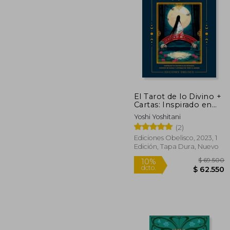
$
10%
dcto.
$ 1
El Tarot de lo Divino +
Cartas: Inspirado en
Historias de Deidades,
Yoshi Yoshitani
Cuentos de Hadas y
(2)
Leyendas de Todo el
Mundo
Ediciones Obelisco, 2023, 1
Edición, Tapa Dura, Nuevo