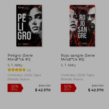
Peligro (Serie
Rojo sangre (Serie
Mindf*ck #1)
Mindf*ck #5)
S. T. Abby
S. T. Abby
(5)
Contraluz, 2026, Tapa
Contraluz, 2026, Tapa
Blanda, Nuevo
Blanda, Nuevo
28.000
$ 84.739
50%
50%