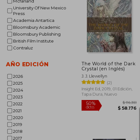
Mcfarland
University Of New Mexico
Press
Academia Antartica
$ 
30%
Bloomsbury Academic
dcto.
$ 1
Bloomsbury Publishing
British Film Institute
Contraluz
The World of the Dark
AÑO EDICIÓN
Crystal (en Inglés)
J. J. Llewellyn
2026
(2)
2025
Insight Ed, 2019, 01 Edición,
2024
Tapa Dura, Nuevo
2023
2022
2021
2020
2019
2018
2017