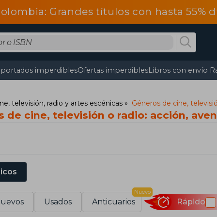
olombia: Grandes títulos con hasta 55% 
portados imperdibles
Ofertas imperdibles
Libros con envío R
ne, televisión, radio y artes escénicas
Géneros de cine, televisió
de cine, televisión o radio: acción, avent
sicos
Nuevo
uevos
Usados
Anticuarios
Rápido