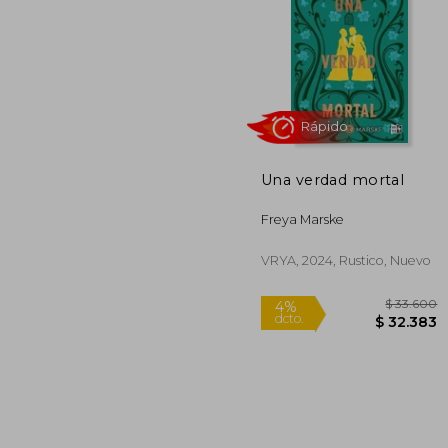
Una verdad mortal
$ 
10%
dcto.
$ 6
Freya Marske
VRYA, 2024, Rustico, Nuevo