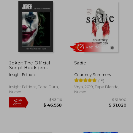
88.378
$ 84.739
50%
50%
dcto.
dcto.
4.189
$ 42.370
Joker: The Official
Sadie
Script Book (en
Inglés)
Insight Editions
Courtney Summers
(15)
Insight Editions, Tapa Dura,
Vrya, 2019, Tapa Blanda,
Nuevo
Nuevo
Rápido