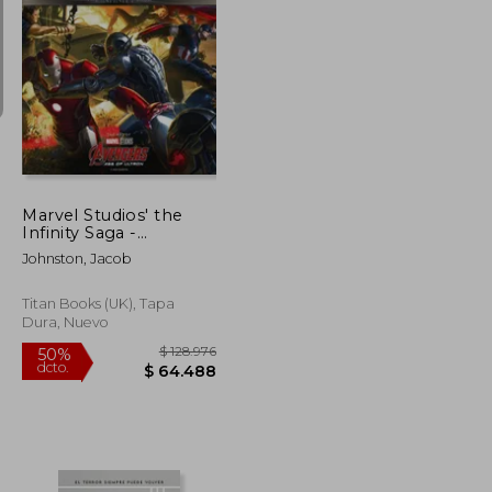
$ 42.900
$ 24.900
4%
dcto.
$ 38.610
$ 24.024
Marvel Studios' the
Infinity Saga -
Avengers: Age of
Johnston, Jacob
Ultron: The Art of the
Movie (en Inglés)
Titan Books (UK), Tapa
Dura, Nuevo