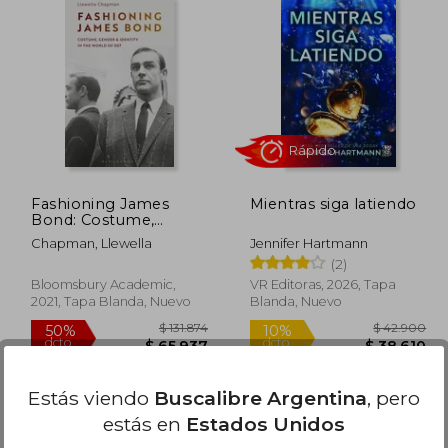
28.000
$ 93.116
50%
dcto.
9.468
$ 46.558
Fashioning James
Mientras siga latiendo
Bond: Costume,
Gender and Identity in
Chapman, Llewella
Jennifer Hartmann
the World of 007 (en
(2)
Inglés)
Bloomsbury Academic,
VR Editoras, 2026, Tapa
2021, Tapa Blanda, Nuevo
Blanda, Nuevo
Rápido
Estás viendo
Buscalibre Argentina
, pero
estás en
Estados Unidos