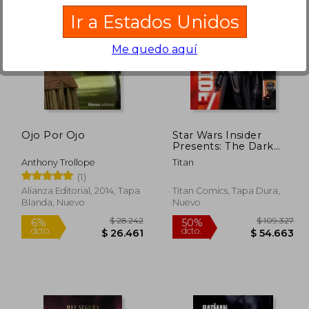
Ir a Estados Unidos
Me quedo aquí
116.351
$ 131.874
50%
10%
dcto.
dcto.
8.176
$ 65.937
Ojo Por Ojo
Star Wars Insider
Presents: The Dark
Side Collection (en
Anthony Trollope
Titan
Inglés)
(1)
Alianza Editorial, 2014, Tapa
Titan Comics, Tapa Dura,
Blanda, Nuevo
Nuevo