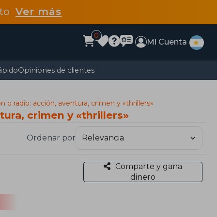
dto
Ver más
0
Mi Cuenta
ápido
Opiniones de clientes
n o radio: acción, aventura, crimen y «thrillers»
ura, crimen y «thrillers»
Ordenar por
Comparte y gana
dinero