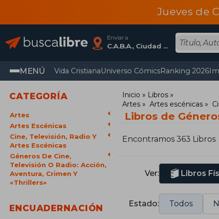
Jueves de C
Enviar a
C.A.B.A., Ciudad Autónoma De Buenos Aires
MENÚ
Vida Cristiana
Universo Cómics
Ranking 2026
Im
Inicio
Libros
CATEGORÍA
Artes
Artes escénicas
Ci
Libros de Géneros 
Artes
Artes Escénicas
Cine, Televisión, Radio Y
Encontramos 363 Libros
Artes Escénicas
Géneros De Cine,
Televisión O Radio: Acción,
Ver:
Libros Fí
Aventura, Crimen Y
«Thrillers»
Estado:
Todos
N
ENCUADERNACIÓN