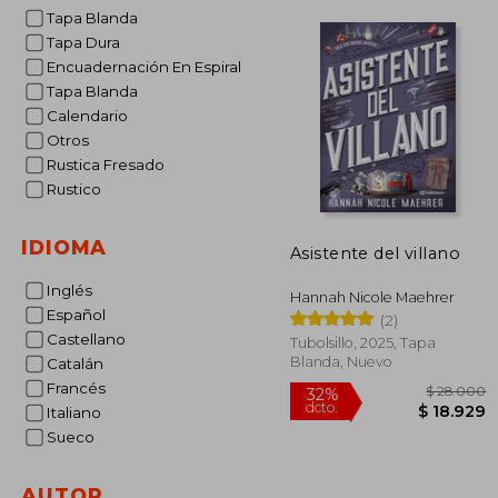
Tapa Blanda
Tapa Dura
Encuadernación En Espiral
Tapa Blanda
Calendario
Otros
Rustica Fresado
Rustico
IDIOMA
Asistente del villano
Inglés
Hannah Nicole Maehrer
Español
(2)
Castellano
Tubolsillo, 2025, Tapa
Blanda, Nuevo
Catalán
Francés
Italiano
Sueco
$ 
32%
AUTOR