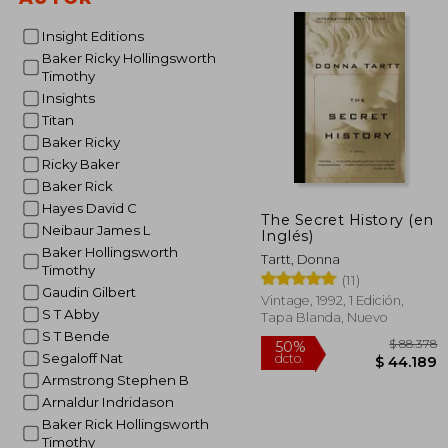
dcto.
$ 1
Insight Editions
Baker Ricky Hollingsworth
Timothy
Insights
Titan
Baker Ricky
Ricky Baker
Baker Rick
Hayes David C
The Secret History (en
Neibaur James L
Inglés)
Baker Hollingsworth
Tartt, Donna
Timothy
(11)
Gaudin Gilbert
Vintage, 1992, 1 Edición,
S T Abby
Tapa Blanda, Nuevo
S T Bende
Segaloff Nat
Armstrong Stephen B
Arnaldur Indridason
Baker Rick Hollingsworth
Timothy