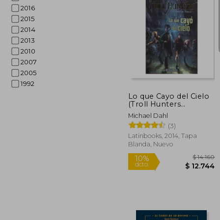
2016
2015
2014
2013
2010
$ 
50%
2007
dcto.
$ 5
2005
1992
Lo que Cayo del Cielo
(Troll Hunters
Cazadores de Trolls 1)
Michael Dahl
(Bolsillo)
(3)
Latinbooks, 2014, Tapa
Blanda, Nuevo