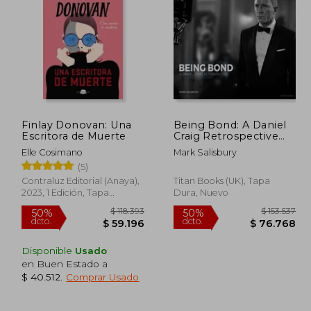
Finlay Donovan: Una
Being Bond: A Daniel
Escritora de Muerte
Craig Retrospective
69.500
$ 38.813
6%
50%
(en Inglés)
dcto.
dcto.
2.550
$ 36.656
Elle Cosimano
Mark Salisbury
(5)
Contraluz Editorial (Anaya),
Titan Books (UK), Tapa
2023, 1 Edición, Tapa
Dura, Nuevo
Blanda, Nuevo
Disponible
Usado
en Buen Estado a
$ 40.512
.
Comprar Usado