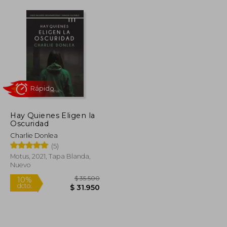
Hay Quienes Eligen la
Oscuridad
Rápido
Charlie Donlea
(5)
Motus, 2021, Tapa Blanda,
Nuevo
$ 84.739
$ 35.500
10%