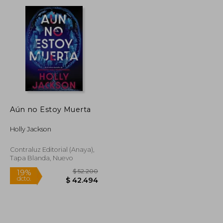
dcto.
$ 42.370
$ 31.950
Aún no Estoy Muerta
Holly Jackson
Contraluz Editorial (Anaya),
Tapa Blanda, Nuevo