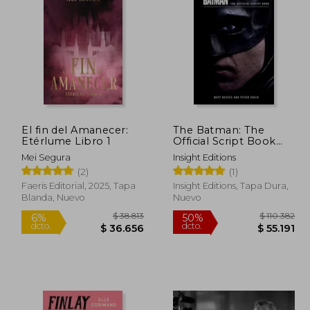
 14.160
$ 28.242
6%
50%
dcto.
dcto.
2.744
$ 26.461
El fin del Amanecer:
The Batman: The
Etérlume Libro 1
Official Script Book
[Hardcover ] (en
Mei Segura
Insight Editions
Inglés)
(2)
(1)
Faeris Editorial, 2025, Tapa
Insight Editions, Tapa Dura,
Blanda, Nuevo
Nuevo