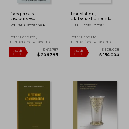
Dangerous
Translation,
Discourses:
Globalization and
Feminism, Gun
Younger Audiences:
Squires, Catherine R.
Díaz Cintas, Jorge ;
Violence, and Civic
The Situation in
Borodo, Michal
Life (en Inglés)
Poland (en Inglés)
Peter Lang Inc.,
Peter Lang Ltd,
International Academic
International Academic
Publi, Tapa Dura, Nuevo
Publis, 2009, 1 Edición,
Tapa Blanda, Nuevo
$ 204.622
$ 194.7
50%
50%
dcto.
dcto.
$ 102.311
$ 97.3