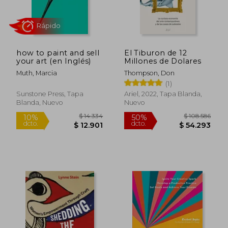
$ 98.225
$ 91.0
50%
50%
dcto.
dcto.
$ 49.113
$ 45.5
how to paint and sell
El Tiburon de 12
your art (en Inglés)
Millones de Dolares
Muth, Marcia
Thompson, Don
(1)
Sunstone Press, Tapa
Ariel, 2022, Tapa Blanda,
Blanda, Nuevo
Nuevo
Rápido