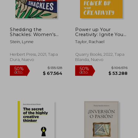
Shedding the
Power up Your
$ 14.334
$ 108.5
10%
50%
Shackles: Women's
Creativity: Ignite Your
dcto.
dcto.
$ 12.901
$ 54.2
Empowerment
Creative Spark -
Stein, Lynne
Taylor, Rachael
Through Craft (en
Develop a Productive
Inglés)
Practice - set Goals
and Achieve Your
Herbert Press, 2021, Tapa
Quarry Books, 2022, Tapa
Dreams (en Inglés)
Dura, Nuevo
Blanda, Nuevo