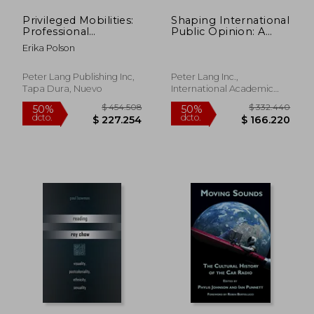
Privileged Mobilities:
Shaping International
Professional
Public Opinion: A
Migration, Geo-Social
Model for Nation
Erika Polson
Media, and a New
Branding and Public
Global Middle Class
Diplomacy
(Intersections in
Peter Lang Publishing Inc,
Peter Lang Inc.,
Communications and
Tapa Dura, Nuevo
International Academic
Culture)
Publishers, Tapa Dura,
Nuevo
$ 151.916
$ 155.6
50%
50%