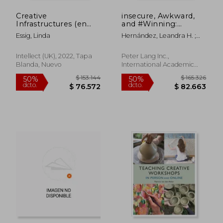
Creative
insecure, Awkward,
Infrastructures (en
and #Winning:
Inglés)
Intersectionality of
Essig, Linda
Hernández, Leandra H. ;
Race, Gender, and
Martinez, Amanda R. ;
Sexuality in the Works
Goldman, Adria Y.
of Issa Rae (en Inglés)
Intellect (UK), 2022, Tapa
Peter Lang Inc.,
Blanda, Nuevo
International Academic
Publi, Tapa Blanda, Nuevo
$ 299.368
$ 369.6
50%
50%
dcto.
dcto.