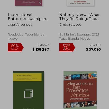
International
Nobody Knows What
Entrepreneurship in
They'Re Doing: The
the Arts
10 Secrets all Artists
Lidia Varbanova
Crutchley, Lee
Should Know (en
Inglés)
Routledge, Tapa Blanda,
St. Martin's Essentials, 2021,
Nuevo
Tapa Blanda, Nuevo
$ 189.607
$ 175.5
50%
50%
dcto.
dcto.
$ 94.803
$ 87.7