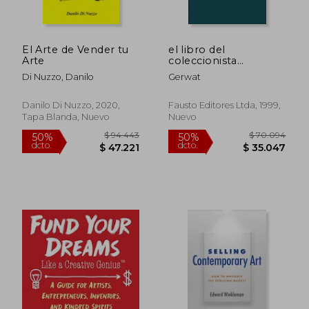
El Arte de Vender tu
el libro del
Arte
coleccionista
munecas
Di Nuzzo, Danilo
Gerwat
Danilo Di Nuzzo, 2020,
Fausto Editores Ltda, 1999,
Tapa Blanda, Nuevo
Nuevo
$ 83.636
$ 113.
50%
50%
dcto.
dcto.
$ 41.818
$ 56.8