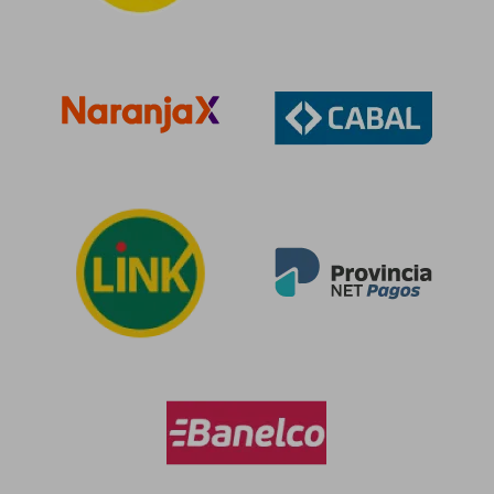
$ 454.508
$ 332.4
50%
50%
dcto.
dcto.
$ 227.254
$ 166.2