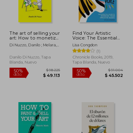
$ 119.102
$ 99.6
50%
50%
dcto.
dcto.
$ 59.551
$ 49.8
The art of selling your
Find Your Artistic
art: How to monetize
Voice: The Essential
your work and live off
Guide to Working
Di Nuzzo, Danilo ; Melara,
Lisa Congdon
your talent (en
Your Creative Magic
Rebecca
(1)
Inglés)
(en Inglés)
Danilo Di Nuzzo, Tapa
Chronicle Books, 2019,
Blanda, Nuevo
Tapa Blanda, Nuevo