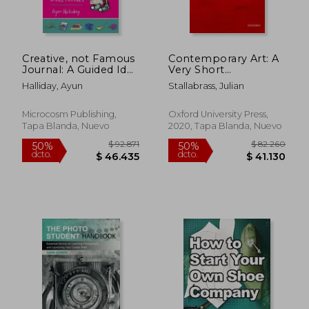
$ 115.216
$ 135.
50%
50%
dcto.
dcto.
$ 57.608
$ 67.5
Creative, not Famous
Contemporary Art: A
Journal: A Guided Idea
Very Short
Generation
Introduction (Very
Halliday, Ayun
Stallabrass, Julian
Workbook for Small
Short Introductions)
Potatoes (en Inglés)
(en Inglés)
Microcosm Publishing,
Oxford University Press,
Tapa Blanda, Nuevo
2020, Tapa Blanda, Nuevo