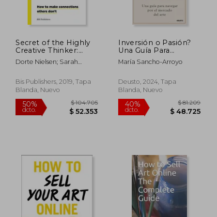
Secret of the Highly
Inversión o Pasión?
Creative Thinker:
Una Guía Para
How to Make
Navegar por el
Dorte Nielsen; Sarah
María Sancho-Arroyo
Connections Others
Mercado del Arte
$ 135.128
$ 106.5
Thurber
50%
50%
Don't (en Inglés)
dcto.
dcto.
$ 67.564
$ 53.2
Bis Publishers, 2019, Tapa
Deusto, 2024, Tapa
Blanda, Nuevo
Blanda, Nuevo