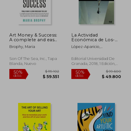
$ 54.021
$ 61.9
Art Money & Success:
La Actividad
A complete and easy-
Económica de Los-
to-follow system for
Las Artistas en
Brophy, Maria
López-Aparicio,
the artist who wasn't
España: Estudio y
Isidro,Pérez Ibáñez, Marta
born with a business
Análisis
mind. Learn how to
Son Of The Sea, Inc., Tapa
Editorial Universidad De
find buyers, get paid
Blanda, Nuevo
Granada, 2018, 1 Edición,
... nicely, deal with
Tapa Blanda, Nuevo
copycats and sell
more art. (en Inglés)