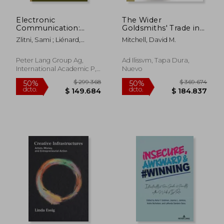
Electronic
The Wider
Communication:
Goldsmiths' Trade in
Political, Social and
Elizabethan and
Zlitni, Sami ; Liénard,
Mitchell, David M.
Educational Uses (en
Stuart London: The
Fabien
Inglés)
Wider Goldsmiths'
Trade in Elizabethan
Peter Lang Group Ag,
Ad Ilissvm, Tapa Dura,
and Stuart London
International Academic P,
Nuevo
(en Inglés)
2015, Tapa Dura, Nuevo
$ 412.787
$ 308.0
50%
50%
dcto.
dcto.
$ 206.393
$ 154.0