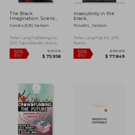
The Black
masculinity in the
Imagination: Science
black
Fiction, Futurism and
imagination,politics
Sandra (edt) Jackson
Ronald L. Jackson
the Speculative: 14
of communicating
(Black Studies and
race and manhood
Critical Thinking) (en
Peter Lang Publishing Inc,
Peter Lang Pub Inc, 2011,
Inglés)
2011, Tapa Blanda, Nuevo
Nuevo
$ 316.573
$ 114.
50%
50%
dcto.
dcto.
$ 158.287
$ 57.0