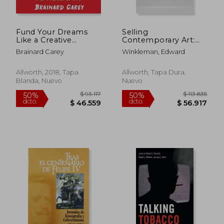
Fund Your Dreams
Selling
Like a Creative
Contemporary Art:
Genius: A Guide for
How to Navigate the
Brainard Carey
Winkleman, Edward
Artists,
Evolving Market (en
Entrepreneurs,
Inglés)
Inventors, and
Allworth, 2018, Tapa
Allworth, Tapa Dura,
Kindred Spirits (en
Blanda, Nuevo
Nuevo
Inglés)
$ 94.443
$ 70.0
50%
50%
dcto.
dcto.
$ 47.221
$ 35.0