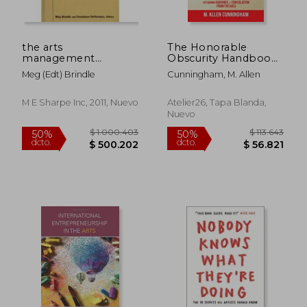
the arts
The Honorable
management
Obscurity Handbook:
handbook,new
Solidarity & Sound
Meg (edt) Brindle
Cunningham, M. Allen
directions for
Advice for Writers and
students and
Artists (Samizdat
practitioners
Series) (en Inglés)
M E Sharpe Inc, 2011, Nuevo
Atelier26, Tapa Blanda,
Nuevo
$ 92.871
$ 82.2
50%
50%
dcto.
dcto.
$ 46.435
$ 41.1