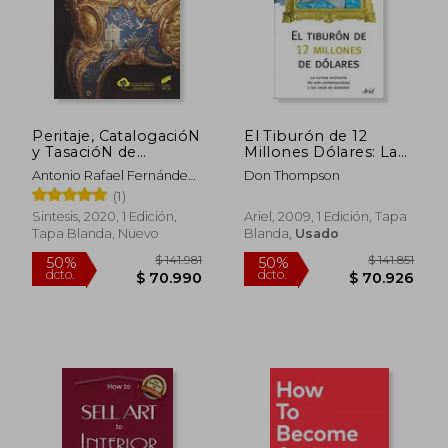
Peritaje, CatalogacióN
El Tiburón de 12
y TasacióN de
Millones Dólares: La
AntigüEdades y
Curiosa Economía del
Antonio Rafael Fernández
Don Thompson
Objetos de Arte: 17
Arte Contemporáneo
Paradas
(1)
(Ciencias Sociales y
y las Casas de
Humanidades)
Subastas (Ariel)
Sintesis, 2020, 1 Edición,
Ariel, 2009, 1 Edición, Tapa
Tapa Blanda, Nuevo
Blanda,
Usado
$ 141.981
$ 141.
50%
50%
dcto.
dcto.
$ 70.990
$ 70.9