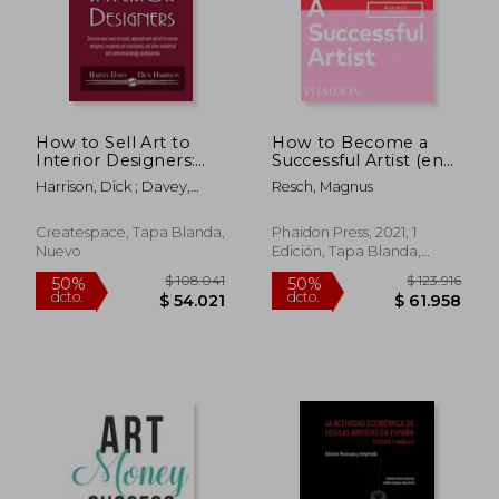
How to Sell Art to
How to Become a
Interior Designers:
Successful Artist (en
Learn New Ways to
Inglés)
Harrison, Dick ; Davey,
Resch, Magnus
Get Your Work into
Barney
the Interior Design
Market and Sell More
Createspace, Tapa Blanda,
Phaidon Press, 2021, 1
Art (en Inglés)
Nuevo
Edición, Tapa Blanda,
Nuevo
$ 108.041
$ 123.
50%
50%
dcto.
dcto.