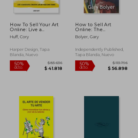
How To Sell Your Art
How to Sell Art
Online: Live a
Online: The
Successful Creative
Complete Guide (en
Huff, Cory
Bolyer, Gary
Life on Your
Inglés)
OwnTerms (en
Inglés)
Harper Design, Tapa
Independently Published,
Blanda, Nuevo
Tapa Blanda, Nuevo
$ 104.705
$ 81.2
50%
40%
dcto.
dcto.
$ 52.353
$ 48.7