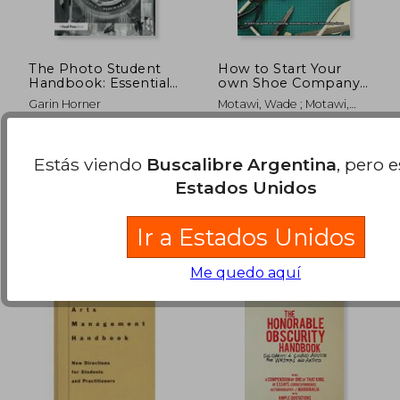
The Photo Student
How to Start Your
Handbook: Essential
own Shoe Company
Advice on Learning
(en Inglés)
Garin Horner
Motawi, Wade ; Motawi,
Photography and
Andrea
Launching Your
Career Path (en
Routledge, 2021, 1 Edición,
Wade, 2020, Tapa Dura,
Inglés)
Tapa Blanda, Nuevo
Nuevo
Estás viendo
Buscalibre Argentina
, pero 
$ 406.516
$ 527.7
50%
50%
Estados Unidos
dcto.
dcto.
$ 203.258
$ 263.8
Ir a Estados Unidos
Me quedo aquí