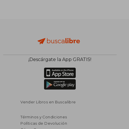
$ 458.143
$ 351.8
50%
50%
dcto.
dcto.
$ 229.072
$ 175.9
¡Descárgate la App GRATIS!
Vender Libros en Buscalibre
Términos y Condiciones
Políticas de Devolución