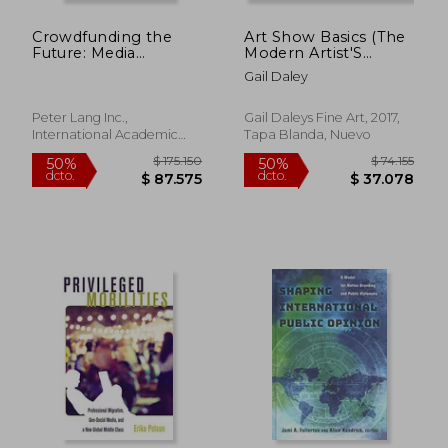
Crowdfunding the
Art Show Basics (The
Future: Media
Modern Artist'S
Industries, Ethics, and
Handbook) (en
Gail Daley
Digital Society (Digital
Inglés)
Formations) (en
Inglés)
Peter Lang Inc.,
Gail Daleys Fine Art, 2017,
International Academic
Tapa Blanda, Nuevo
Publishers, Tapa Blanda,
Nuevo
$ 199.428
$ 125.3
50%
50%
dcto.
dcto.
$ 99.714
$ 62.6