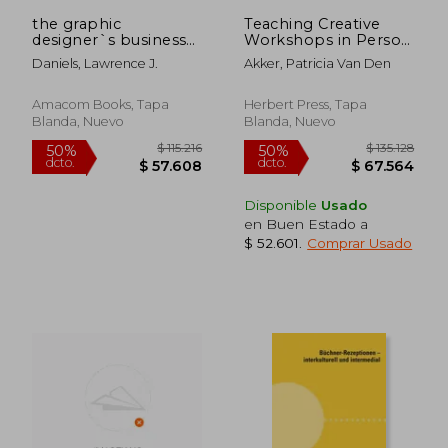
$ 149.684
$ 184.8
the graphic
Teaching Creative
designer`s business
Workshops in Person
survival guide
and Online (en
Daniels, Lawrence J.
Akker, Patricia Van Den
Inglés)
Amacom Books, Tapa
Herbert Press, Tapa
Blanda, Nuevo
Blanda, Nuevo
Disponible
Usado
en Buen Estado a
$ 52.601
.
Comprar Usado