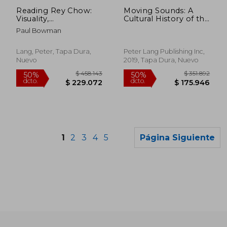
dcto.
dcto.
$ 75.958
$ 77.8
Reading Rey Chow:
Moving Sounds: A
Visuality,
Cultural History of the
Postcoloniality,
car Radio (en Inglés)
Paul Bowman
Ethnicity, Sexuality
Lang, Peter, Tapa Dura,
Peter Lang Publishing Inc,
Nuevo
2019, Tapa Dura, Nuevo
1
2
3
4
5
Página Siguiente