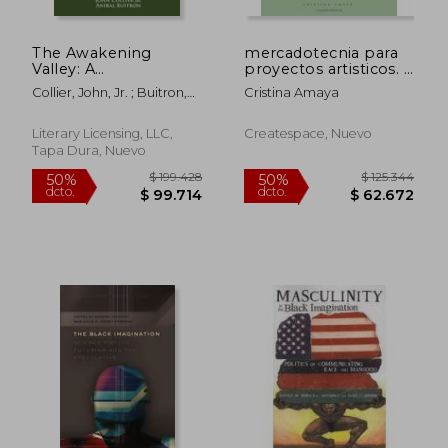
The Awakening
mercadotecnia para
Valley: A
proyectos artisticos. a
Photographic Record
un paso del exito!
Collier, John, Jr. ; Buitron,
Cristina Amaya
of the Indians of the
Anibal
Otavalo Valley in
Ecuador (en Inglés)
Literary Licensing, LLC,
Createspace, Nuevo
Tapa Dura, Nuevo
$ 1.000.403
$ 113.6
50%
50%
dcto.
dcto.
$ 500.202
$ 56.8