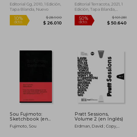
Editorial Gg, 2010, 1 Edición,
Editorial Terracota, 2021, 1
Tapa Blanda, Nuevo
Edición, Tapa Blanda,
Nuevo
$ 136.344
$ 77.0
50%
40%
dcto.
dcto.
$ 68.172
$ 46.2
Sou Fujimoto:
Pratt Sessions,
Sketchbook (en
Volume 2 (en Inglés)
Inglés)
Fujimoto, Sou
Erdman, David ; Copy,
Original ; Allen, Stan