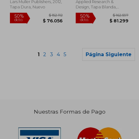
Lars Muller Publishers, 2012,
Applied Research &
Tapa Dura, Nuevo
Design, Tapa Blanda,
Nuevo
1
2
3
4
5
Página Siguiente
Nuestras Formas de Pago
$ 249.865
$ 131.
50%
40%
dcto.
dcto.
$ 124.933
$ 78.9