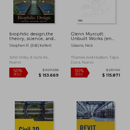
biophilic design,the
Glenn Murcutt:
theory, science, and
Unbuilt Works (en
practice of bringing
Inglés)
Stephen R. (edt) Kellert
Sissons, Nick
buildings to life
John Wiley & Sons Inc,
Thames And Hudson, Tapa
Nuevo
Dura, Nuevo
$ 307.338
$ 231.
50%
50%
dcto.
dcto.
$ 153.669
$ 115.8