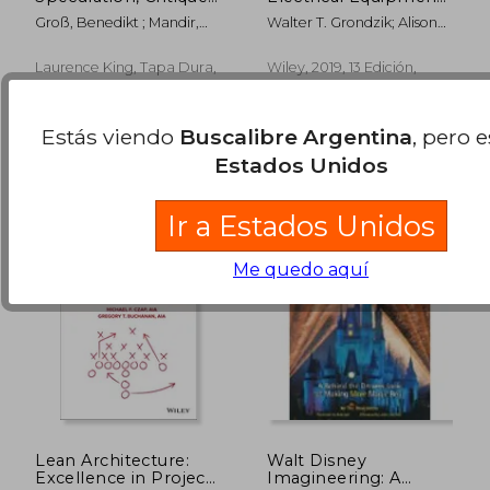
Innovation (en
for Buildings (en
Groß, Benedikt ; Mandir,
Walter T. Grondzik; Alison
Inglés)
Inglés)
Eileen
G. Kwok
Laurence King, Tapa Dura,
Wiley, 2019, 13 Edición,
Nuevo
Tapa Dura, Nuevo
$ 139.731
$ 122.4
50%
50%
dcto.
dcto.
$ 69.866
$ 61.2
Estás viendo
Buscalibre Argentina
, pero 
Estados Unidos
Ir a Estados Unidos
Me quedo aquí
Lean Architecture:
Walt Disney
Excellence in Project
Imagineering: A