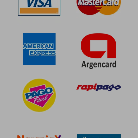
$ 28.900
$ 101.
10%
50%
dcto.
dcto.
$ 26.010
$ 50.6