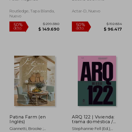
- 197x
Routledge, Tapa Blanda,
Actar-D, Nuevo
Nuevo
$ 292.467
$ 185.7
50%
50%
dcto.
dcto.
$ 146.234
$ 92.8
Patina Farm (en
ARQ 122 | Vivienda:
Inglés)
trama doméstica /
Housing: Domestic
Giannetti, Brooke ;
Stephannie Fell (ed.);
Plot