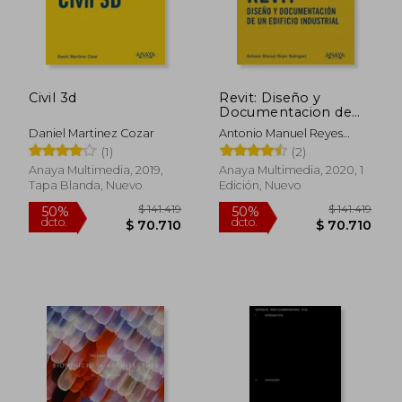
Civil 3d
Revit: Diseño y
Documentacion de
un Edificio Industrial
Daniel Martinez Cozar
Antonio Manuel Reyes
Rodriguez
(1)
(2)
Anaya Multimedia, 2019,
Anaya Multimedia, 2020, 1
Tapa Blanda, Nuevo
Edición, Nuevo
$ 141.419
$ 141.
50%
50%
dcto.
dcto.
$ 70.710
$ 70.7