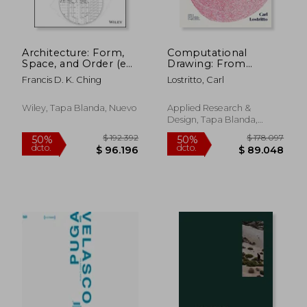
Architecture: Form,
Computational
$ 259.331
$ 112.0
50%
50%
Space, and Order (en
Drawing: From
dcto.
dcto.
$ 129.665
$ 56.0
Inglés)
Foundational
Francis D. K. Ching
Lostritto, Carl
Exercises to Theories
of Representation
(en Inglés)
Wiley, Tapa Blanda, Nuevo
Applied Research &
Design, Tapa Blanda,
Nuevo