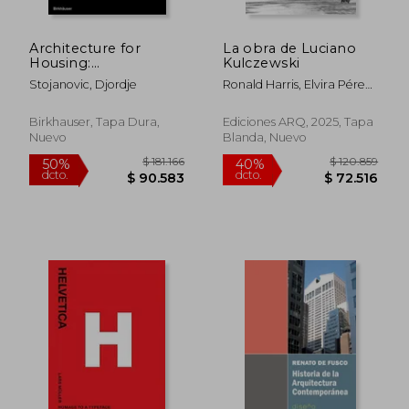
Architecture for
La obra de Luciano
Housing:
Kulczewski
Understanding the
Stojanovic, Djordje
Ronald Harris, Elvira Pérez,
Value of Design
Francisco Prado (editores)
Through 14 Case
Studies (en Inglés)
Birkhauser, Tapa Dura,
Ediciones ARQ, 2025, Tapa
Nuevo
Blanda, Nuevo
$ 327.871
$ 159.5
50%
50%
dcto.
dcto.
$ 163.936
$ 79.7