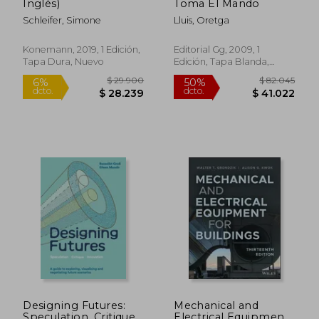
Inglés)
Toma El Mando
Schleifer, Simone
Lluis, Oretga
$ 214.544
$ 315.6
50%
50%
dcto.
dcto.
$ 107.272
$ 157.8
Konemann, 2019, 1 Edición,
Editorial Gg, 2009, 1
Tapa Dura, Nuevo
Edición, Tapa Blanda,
Nuevo
Designing Futures:
Mechanical and
Speculation, Critique,
Electrical Equipment