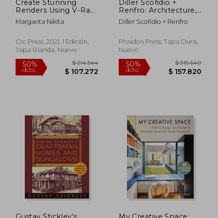
Create Stunning
Diller Scofidio +
Renders Using V-Ray
Renfro: Architecture,
in 3ds Max: Guiding
Not Architecture (en
Margarita Nikita
Diller Scofidio + Renfro
the Next Generation
Inglés)
of 3d Renderers (en
Inglés)
Crc Press, 2021, 1 Edición,
Phaidon Press, Tapa Dura,
Tapa Blanda, Nuevo
Nuevo
Gustav Stickley's
My Creative Space: