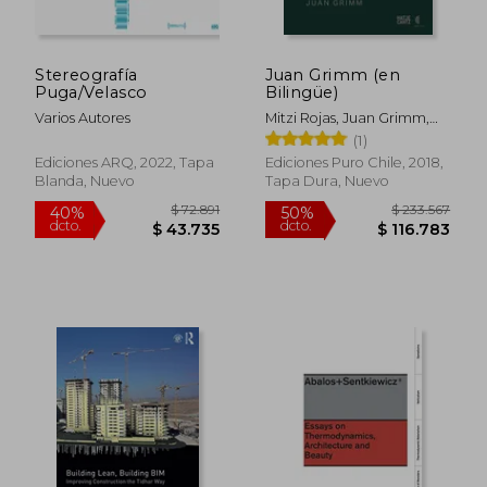
Stereografía
Juan Grimm (en
Puga/Velasco
Bilingüe)
Varios Autores
Mitzi Rojas, Juan Grimm,
$ 192.392
$ 178.0
50%
50%
Mathias Klotz, Aniket
(1)
dcto.
dcto.
$ 96.196
$ 89.0
Bhagwat, Claudia Pertuzé
Ediciones ARQ, 2022, Tapa
Ediciones Puro Chile, 2018,
Blanda, Nuevo
Tapa Dura, Nuevo