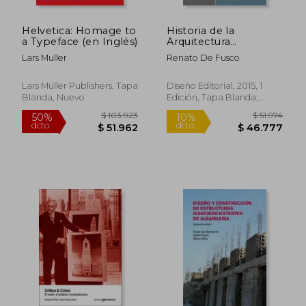
Helvetica: Homage to
Historia de la
a Typeface (en Inglés)
Arquitectura
Contemporanea
Lars Muller
Renato De Fusco
Lars Müller Publishers, Tapa
Diseño Editorial, 2015, 1
Blanda, Nuevo
Edición, Tapa Blanda,
Nuevo
$ 181.166
$ 120.8
50%
40%
dcto.
dcto.
$ 90.583
$ 72.5