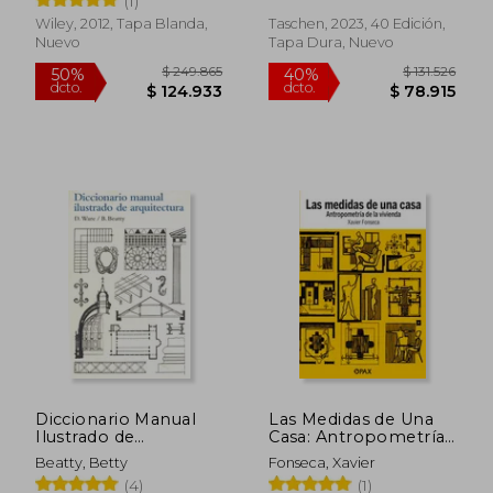
(1)
Inglés)
Wiley, 2012, Tapa Blanda,
Taschen, 2023, 40 Edición,
Nuevo
Tapa Dura, Nuevo
$ 299.380
$ 192.8
50%
50%
dcto.
dcto.
$ 149.690
$ 96.4
Diccionario Manual
Las Medidas de Una
Ilustrado de
Casa: Antropometría
Arquitectura
de la Vivienda
Beatty, Betty
Fonseca, Xavier
(4)
(1)