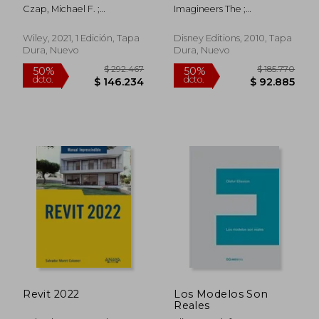
Delivery (en Inglés)
Behind the Dreams
Czap, Michael F. ;
Imagineers The ;
Look at Making More
Buchanan, Gregory T.
Imagineers The ; Iger, Bob
Magic Real (a Walt
Disney Imagineering
Wiley, 2021, 1 Edición, Tapa
Disney Editions, 2010, Tapa
Book) (en Inglés)
Dura, Nuevo
Dura, Nuevo
$ 29.900
$ 82.0
6%
50%
dcto.
dcto.
$ 28.239
$ 41.0
Revit 2022
Los Modelos Son
Reales