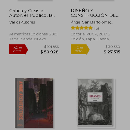
Critica y Crisis el
DISEÑO Y
Autor, el Público, la
CONSTRUCCIÓN DE
Arquitectura
ESTRUCTURAS
Varios Autores
Ángel San Bartolomé;
SISMORRESISTENTES
Daniel Quiun; Wilson Silva
(6)
DE ALBAÑILERÍA
Asimetricas Ediciones, 2019,
Editorial PUCP, 2017, 2
Tapa Blanda, Nuevo
Edición, Tapa Blanda,
Nuevo
$ 103.923
$ 51.9
50%
10%
dcto.
dcto.
$ 51.962
$ 46.7