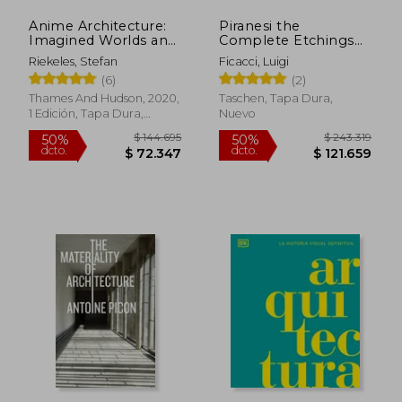
Anime Architecture:
Piranesi the
Imagined Worlds and
Complete Etchings
Endless Megacities
(en Inglés)
Riekeles, Stefan
Ficacci, Luigi
(en Inglés)
(6)
(2)
Thames And Hudson, 2020,
Taschen, Tapa Dura,
1 Edición, Tapa Dura,
Nuevo
Nuevo
$ 101.856
$ 30.3
50%
10%
dcto.
dcto.
$ 50.928
$ 27.3