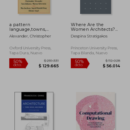
$ 96.126
$ 15.
40%
10%
dcto.
dcto.
$ 57.675
$ 14.3
a pattern
Where Are the
language,towns,
Women Architects?
buildings,
(Places Books)
Alexander, Christopher
Despina Stratigakos
construction (en
Inglés)
Oxford University Press,
Princeton University Press,
Tapa Dura, Nuevo
Tapa Blanda, Nuevo