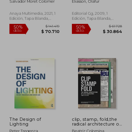
Salvador Moret Colomer
Eliasson, Olafur
Anaya Multimedia, 2021, 1
Editorial Gg, 2009, 1
Edición, Tapa Blanda,
Edición, Tapa Blanda,
Nuevo
Nuevo
$ 144.695
$ 498.9
50%
50%
dcto.
dcto.
$ 72.347
$ 249.4
The Design of
clip, stamp, fold,the
Lighting
radical architecture of
little magazines 196x
Peter Tregenza
Beatriz Colomina