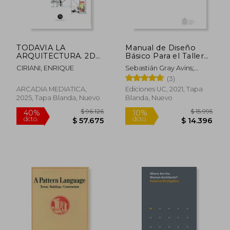
$ 173.431
$ 284.9
50%
50%
dcto.
dcto.
$ 86.716
$ 142.4
TODAVIA LA
Manual de Diseño
ARQUITECTURA. 2DA
Básico Para el Taller
EDICION
de Arquitectura
CIRIANI, ENRIQUE
Sebastián Gray Avins;
Francisco Vergara Dávila;
(3)
Camilo Meneses Ferrada
ARCADIA MEDIATICA,
Ediciones UC, 2021, Tapa
2025, Tapa Blanda, Nuevo
Blanda, Nuevo