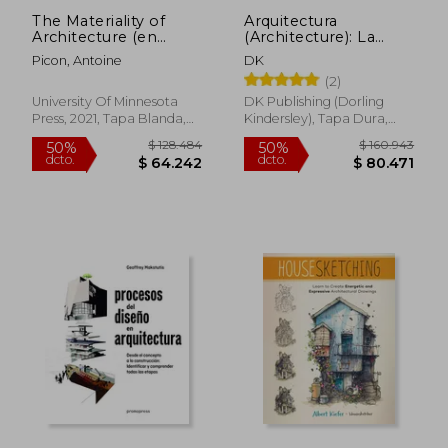
The Materiality of
Arquitectura
Architecture (en
(Architecture): La
Inglés)
Historia Visual
Picon, Antoine
DK
Definitiva
(2)
University Of Minnesota
DK Publishing (Dorling
Press, 2021, Tapa Blanda,
Kindersley), Tapa Dura,
Nuevo
Nuevo
$ 144.695
$ 243.3
50%
50%
dcto.
dcto.
$ 72.347
$ 121.6