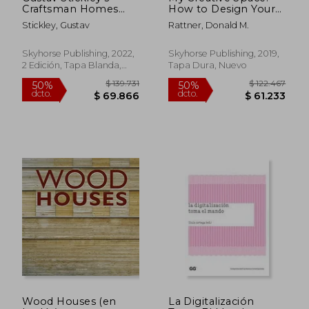
$ 117.892
$ 101.9
40%
50%
Craftsman Homes
How to Design Your
dcto.
dcto.
$ 70.735
$ 50.9
and Bungalows (en
Home to Stimulate
Stickley, Gustav
Rattner, Donald M.
Inglés)
Ideas and Spark
Innovation (en
Inglés)
Skyhorse Publishing, 2022,
Skyhorse Publishing, 2019,
2 Edición, Tapa Blanda,
Tapa Dura, Nuevo
Nuevo
Wood Houses (en
La Digitalización