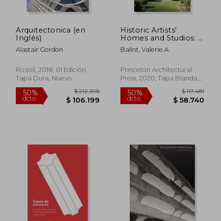
Arquitectonica (en
Historic Artists'
Inglés)
Homes and Studios: A
Guide (en Inglés)
Alastair Gordon
Balint, Valerie A.
Rizzoli, 2018, 01 Edición,
Princeton Architectural
Tapa Dura, Nuevo
Press, 2020, Tapa Blanda,
$ 187.087
$ 118.
50%
40%
Nuevo
dcto.
dcto.
$ 93.543
$ 71.0