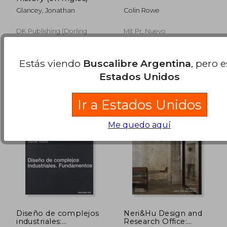
Glancey, Jonathan
Colin Rowe
DK Publishing (Dorling
Mit Pr, Nuevo
Kindersley), 2017, 1 Edición,
$ 143.035
$ 161.
50%
50%
Tapa Dura, Nuevo
dcto.
dcto.
$ 71.518
$ 80.6
Estás viendo
Buscalibre Argentina
, pero 
Estados Unidos
Ir a Estados Unidos
Me quedo aquí
Diseño de complejos
Neri&Hu Design and
industriales:
Research Office: