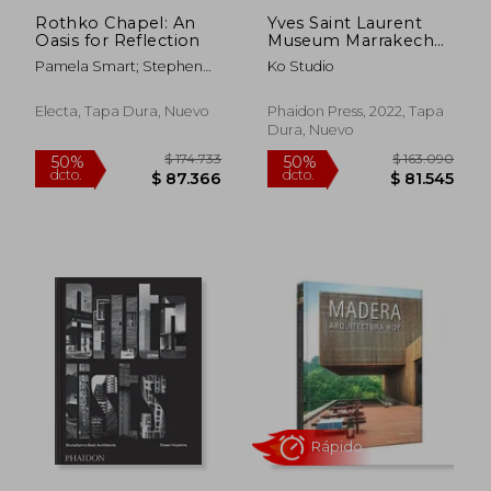
Rothko Chapel: An
Yves Saint Laurent
Oasis for Reflection
Museum Marrakech
(Architecture) (en
Pamela Smart; Stephen
Ko Studio
Inglés)
Fox
Electa, Tapa Dura, Nuevo
Phaidon Press, 2022, Tapa
Dura, Nuevo
$ 94.457
$ 273.8
50%
50%
dcto.
dcto.
$ 47.228
$ 136.9