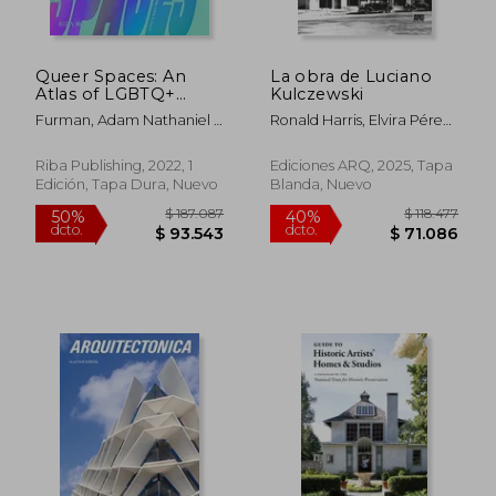
Queer Spaces: An
La obra de Luciano
Atlas of LGBTQ+
Kulczewski
Places and Stories (en
Furman, Adam Nathaniel ;
Ronald Harris, Elvira Pérez,
Inglés)
$ 209.915
$ 110.0
50%
50%
Mardell, Joshua
Francisco Prado (editores)
dcto.
dcto.
$ 104.958
$ 55.0
Riba Publishing, 2022, 1
Ediciones ARQ, 2025, Tapa
Edición, Tapa Dura, Nuevo
Blanda, Nuevo