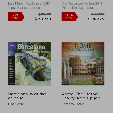
Lars Müller Publishers, 2017,
Die Gestalten Verlag, 2018,
Tapa Blanda, Nuevo
01 Edición, Tapa Dura,
Nuevo
$ 328.118
$ 131.8
50%
50%
dcto.
dcto.
$ 164.059
$ 65.9
Barcelona, la ciudad
Rome: The Eternal
de gaudi
Beauty: Pop-Up (en
Inglés)
Llzer Moix
Cestaro, Dario