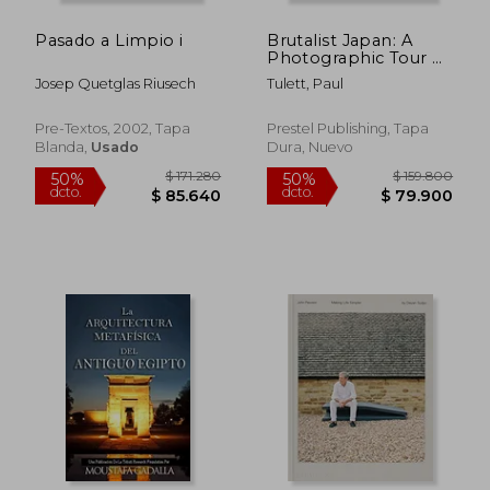
Pasado a Limpio i
Brutalist Japan: A
Photographic Tour of
Post-War Japanese
Josep Quetglas Riusech
Tulett, Paul
Architecture (en
Inglés)
Pre-Textos, 2002, Tapa
Prestel Publishing, Tapa
Blanda,
Usado
Dura, Nuevo
$ 108.719
$ 202.7
50%
50%
dcto.
dcto.
$ 54.359
$ 101.3