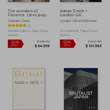
The wonders of
Adrian Smith +
Florence. Libro pop-
Gordon Gill
up. Ediz. illustrata
Architecture, 2006-
Cestaro, Dario
Gordon Gill Architecture
(Libri illustrati) (en
2020 (en Inglés)
(1)
Inglés)
Marsilio Editori, Tapa Dura,
Oro Editions, Tapa Dura,
Nuevo
Nuevo
$ 77.587
$ 258.5
40%
50%
dcto.
dcto.
$ 46.552
$ 129.2