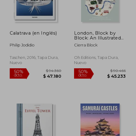
Calatrava (en Inglés)
London, Block by
Block: An Illustrated
Guide to the Best of
Philip Jodidio
Cierra Block
England’S Capital
(Block by Block, 1)
(en Inglés)
Taschen, 2016, Tapa Dura,
Oh Editions, Tapa Dura,
Nuevo
Nuevo
$ 94.360
$ 90.4
50%
50%
dcto.
dcto.
$ 47.180
$ 45.2