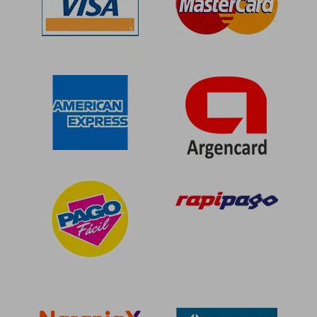
$ 157.477
$ 180.7
50%
50%
dcto.
dcto.
$ 78.738
$ 90.3