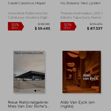
Fundamentos
Thresholds: Space,
Casals Casanova, Miquel
Hu, Rossana ; Neri, Lyndon
(Politext)
Time and Practice (en
Inglés)
Universitat Politecnica De
Thames And Hudson, 2021, 1
Catalunya. Iniciativa Digital
Edición, Tapa Dura, Nuevo
Politecnica, Tapa Blanda,
Nuevo
$ 297.580
$ 424.7
50%
50%
dcto.
dcto.
$ 148.790
$ 212.3
Neue Nationalgalerie:
Aldo Van Eyck (en
Mies Van Der Rohe's
Inglés)
Museum (en Inglés)