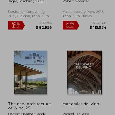
Jäger, Joachim ; Marlin,
Robert Mccarter
Constanze
Deutscher Kunstverlag,
Yale University Press, 2015,
2021, 1 Edición, Tapa Dura,
Tapa Dura, Nuevo
Nuevo
$ 120.406
$ 145.9
50%
50%
dcto.
dcto.
$ 60.203
$ 72.9
The new Architecture
catedrales del vino
of Wine: 25
Spectacular California
Hebert, Heather Sandy
Raquel Lacuesta