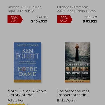
Harvard Graduate School
van der Rohe
Of ; Trüby, Stephan
(Arquitectura)
Taschen, 2018, 1 Edición,
Ediciones Asimétricas,
Tapa Dura, Nuevo
2020, Tapa Blanda, Nuevo
$ 165.913
$ 231.8
50%
50%
dcto.
dcto.
$ 82.956
$ 115.9
Notre-Dame: A Short
Los Misterios más
History of the
Impactantes sin
Meaning of
Resolver: Descubre
Follett, Ken
Blake Aguilar
Cathedrals (en Inglés)
los Sucesos más