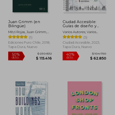
$ 161.690
$ 140.0
50%
50%
dcto.
dcto.
$ 80.845
$ 70.0
Juan Grimm (en
Ciudad Accesible:
Bilingüe)
Guías de diseño y
accesibilidad universal
Mitzi Rojas, Juan Grimm,
Varios Autores; Varios
Mathias Klotz, Aniket
Autores
(1)
(5)
Bhagwat, Claudia Pertuzé
Ediciones Puro Chile, 2018,
Ciudad Accesible, 2023,
Tapa Dura, Nuevo
Tapa Dura, Nuevo