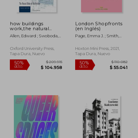
how buildings
London Shopfronts
$ 230.832
$ 104.7
50%
40%
work,the natural
(en Inglés)
dcto.
dcto.
$ 115.416
$ 62.8
order of architecture
Allen, Edward ; Swoboda,
Page, Emma J. ; Smith,
(en Inglés)
David ; Allen, Edward
Rachael
Oxford University Press,
Hoxton Mini Press, 2021,
Tapa Dura, Nuevo
Tapa Dura, Nuevo