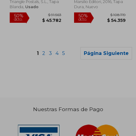
Triangle Postals, S.L., Tapa
Marsilio Editori, 2016, Tapa
Blanda,
Usado
Dura, Nuevo
1
2
3
4
5
Página Siguiente
Nuestras Formas de Pago
$ 84.651
$ 97.3
50%
50%
dcto.
dcto.
$ 42.326
$ 48.6