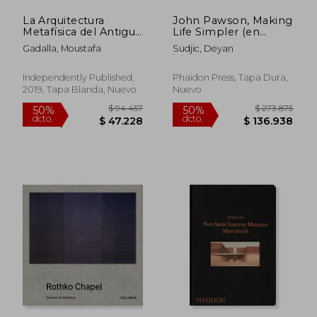
La Arquitectura
John Pawson, Making
Metafísica del Antiguo
Life Simpler (en
Egipto
Inglés)
Gadalla, Moustafa
Sudjic, Deyan
Independently Published,
Phaidon Press, Tapa Dura,
2019, Tapa Blanda, Nuevo
Nuevo
$ 171.280
$ 159.8
50%
50%
dcto.
dcto.
$ 85.640
$ 79.9