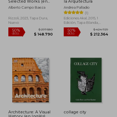
Selected Works (en
la Arquitectura
Inglés)
Alberto Campo Baeza
Andrea Palladio
$ 159.800
$ 184.3
50%
50%
(1)
dcto.
dcto.
$ 79.900
$ 92.1
Rizzoli, 2023, Tapa Dura,
Ediciones Akal, 2015, 1
Nuevo
Edición, Tapa Blanda,
Usado
Architecture: A Visual
collage city
History (en Inglés)