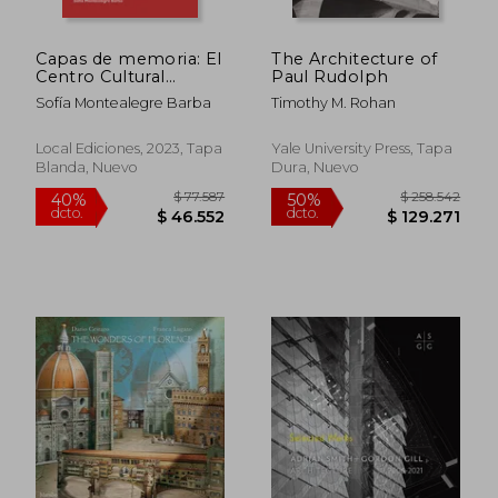
Capas de memoria: El
The Architecture of
Centro Cultural
Paul Rudolph
Gabriela Mistral como
Sofía Montealegre Barba
Timothy M. Rohan
palimpsesto
arquitectónico
Local Ediciones, 2023, Tapa
Yale University Press, Tapa
Blanda, Nuevo
Dura, Nuevo
$ 212.398
$ 117.
50%
50%
dcto.
dcto.
$ 106.199
$ 58.7