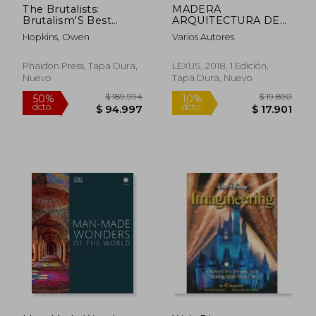
The Brutalists:
MADERA
Brutalism'S Best
ARQUITECTURA DE
Architects (en Inglés)
HOY (TAPA DURA)
Hopkins, Owen
Varios Autores
Phaidon Press, Tapa Dura,
LEXUS, 2018, 1 Edición,
Nuevo
Tapa Dura, Nuevo
$ 174.733
$ 163.0
50%
50%
dcto.
dcto.
$ 87.366
$ 81.5