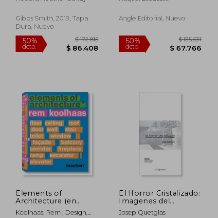
Wineries (en Inglés)
Gibbs Smith, 2019, Tapa
Angle Editorial, Nuevo
Dura, Nuevo
$ 118.989
$ 174.6
50%
50%
dcto.
dcto.
$ 59.495
$ 87.3
Elements of
El Horror Cristalizado:
Architecture (en
Imagenes del
Inglés)
Pabellón de
Koolhaas, Rem ; Design,
Josep Quetglas
Barcelona de Mies