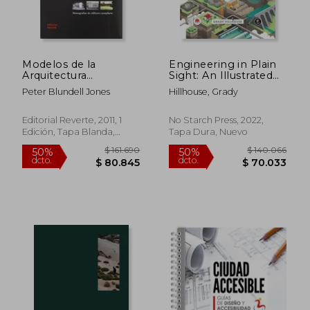
$ 134.517
$ 95.5
50%
50%
dcto.
dcto.
$ 67.259
$ 47.7
Modelos de la
Engineering in Plain
Arquitectura
Sight: An Illustrated
Moderna. Vol. I
Field Guide to the
Peter Blundell Jones
Hillhouse, Grady
(Eua21): Monografías
Constructed
de Edificios
Environment (en
Ejemplares (Estudios
Inglés)
Editorial Reverte, 2011, 1
No Starch Press, 2022,
Universitarios de
Edición, Tapa Blanda,
Tapa Dura, Nuevo
Arquitectura)
Nuevo