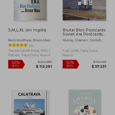
S,M,L,XL (en Inglés)
Brutal Bloc Postcards:
Soviet era Postcards
From the Eastern
Rem Koolhaas, Bruce Mau
Murray, Damon ; Sorrell,
Bloc (en Inglés)
Stephen ; Meades,
(4)
Jonathan
The Monacelli Press, 1997, 1
Fuel, 2018, Tapa Dura,
Edición, Tapa Dura, Nuevo
Nuevo
$ 224.583
$ 114.4
50%
50%
dcto.
dcto.
$ 112.291
$ 57.2