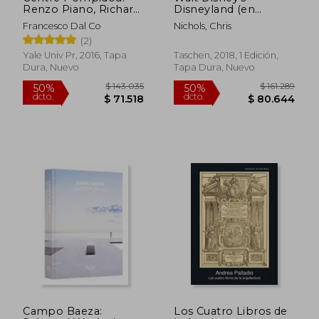
$ 189.994
$ 19.8
50%
10%
Renzo Piano, Richard
Disneyland (en
dcto.
dcto.
$ 94.997
$ 17.9
Rogers, and the
Inglés)
Francesco Dal Co
Nichols, Chris
Making of a Modern
(2)
Monument (en
Inglés)
Yale Univ Pr, 2016, Tapa
Taschen, 2018, 1 Edición,
Dura, Nuevo
Tapa Dura, Nuevo
Campo Baeza:
Los Cuatro Libros de