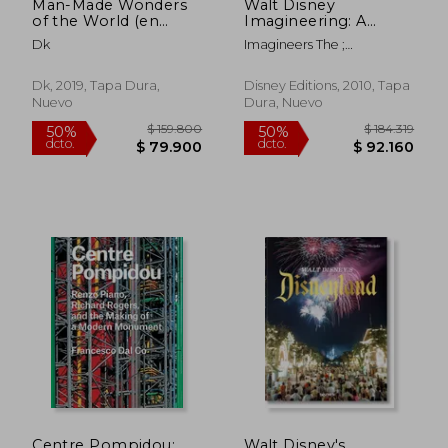
Man-Made Wonders
Walt Disney
of the World (en
Imagineering: A
Inglés)
Behind the Dreams
Dk
Imagineers The ;
Look at Making More
Imagineers The ; Iger, Bob
Magic Real (a Walt
Disney Imagineering
Dk, 2019, Tapa Dura,
Disney Editions, 2010, Tapa
Book) (en Inglés)
Nuevo
Dura, Nuevo
Rápido
Centre Pompidou:
Walt Disney's