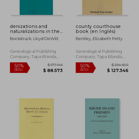
denizations and
county courthouse
naturalizations in the
book (en Inglés)
british colonies in
Bockstruck, Lloyd DeWitt
Bentley, Elizabeth Petty
america, 1607-1775
(en Inglés)
$ 110.819
$ 89.1
50%
50%
Genealogical Publishing
Genealogical Publishing
dcto.
dcto.
$ 55.410
$ 44.5
Company, Tapa Blanda,
Company, Tapa Blanda,
Nuevo
Nuevo