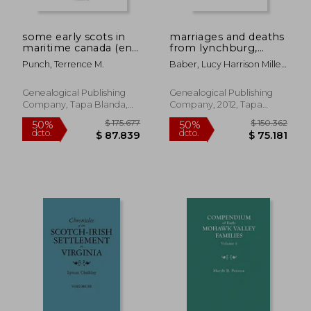
some early scots in
marriages and deaths
maritime canada (en
from lynchburg,
Inglés)
virginia newspapers,
Punch, Terrence M.
Baber, Lucy Harrison Miller
1794-1836 (en Inglés)
; Blunt, Louise A. ; Collins,
Marion A. L.
Genealogical Publishing
Genealogical Publishing
Company, Tapa Blanda,
Company, 2012, Tapa
Nuevo
Blanda, Nuevo
$ 146.085
$ 111.
50%
50%
dcto.
dcto.
$ 73.042
$ 55.5