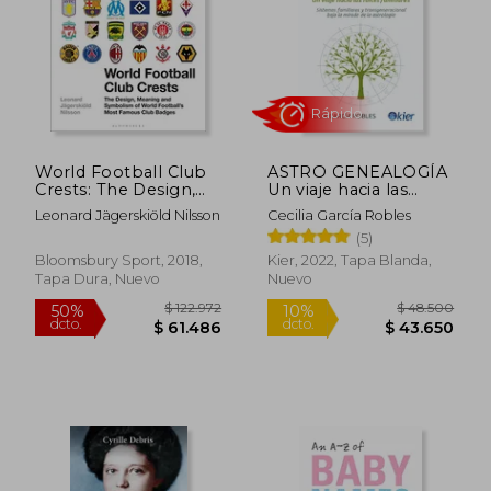
Rápido
Rápido
World Football Club
ASTRO GENEALOGÍA
Crests: The Design,
Un viaje hacia las
Meaning and
raíces familiares
Leonard Jägerskiöld Nilsson
Cecilia García Robles
Symbolism of World
(5)
Football's Most
Famous Club Badges
Bloomsbury Sport, 2018,
Kier, 2022, Tapa Blanda,
(en Inglés)
Tapa Dura, Nuevo
Nuevo
$ 45.400
$ 44.9
10%
4%
dcto.
dcto.
$ 40.860
$ 42.9