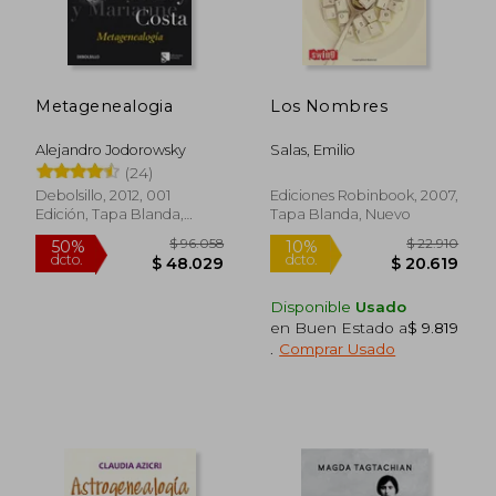
Metagenealogia
Los Nombres
$ 28.500
$ 30.5
10%
10%
dcto.
dcto.
$ 25.650
$ 27.4
Alejandro Jodorowsky
Salas, Emilio
(24)
Debolsillo, 2012, 001
Ediciones Robinbook, 2007,
Edición, Tapa Blanda,
Tapa Blanda, Nuevo
Nuevo
Disponible
Usado
en Buen Estado a
$ 9.819
.
Comprar Usado