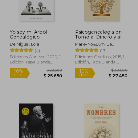
$ 24.500
$ 47.0
10%
10%
dcto.
dcto.
$ 22.050
$ 42.3
Yo soy mi Árbol
Psicogenealogia en
Genealógico
Torno al Dinero y al
Exito
De Miguel, Lola
Marie-No&Euml;Lle
Maston-Lerat
(4)
(13)
Ediciones Obelisco, 2020, 1
Ediciones Obelisco, 2015, 1
Edición, Tapa Blanda,
Edición, Tapa Blanda,
Nuevo
Nuevo