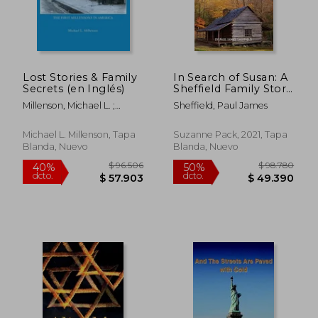
$ 19.250
$ 93.6
10%
40%
dcto.
dcto.
$ 17.325
$ 56.2
Lost Stories & Family
In Search of Susan: A
Secrets (en Inglés)
Sheffield Family Story
(en Inglés)
Millenson, Michael L. ;
Sheffield, Paul James
Millenson, Alissa
Michael L. Millenson, Tapa
Suzanne Pack, 2021, Tapa
Blanda, Nuevo
Blanda, Nuevo