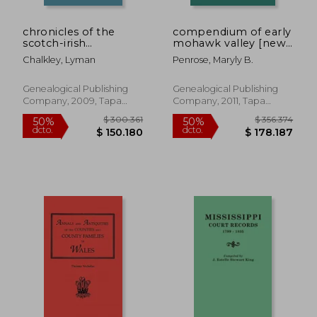
chronicles of the
compendium of early
scotch-irish
mohawk valley [new
settlement in virginia.
york] families. in two
Chalkley, Lyman
Penrose, Maryly B.
extracted from the
volumes. volume 1 -
original court records
families aalbach to
of augusta county,
nancy (en Inglés)
Genealogical Publishing
Genealogical Publishing
1745-1800. volume iii
Company, 2009, Tapa
Company, 2011, Tapa
(en Inglés)
Blanda, Nuevo
Blanda, Nuevo
$ 146.474
$ 153.6
50%
50%
dcto.
dcto.
$ 73.237
$ 76.8