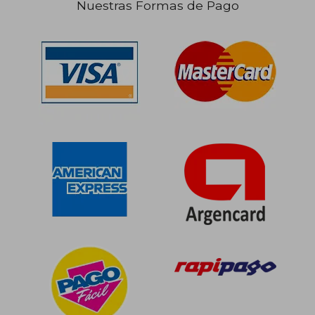
Nuestras Formas de Pago
$ 204.696
$ 151.
50%
50%
dcto.
dcto.
$ 102.348
$ 75.6