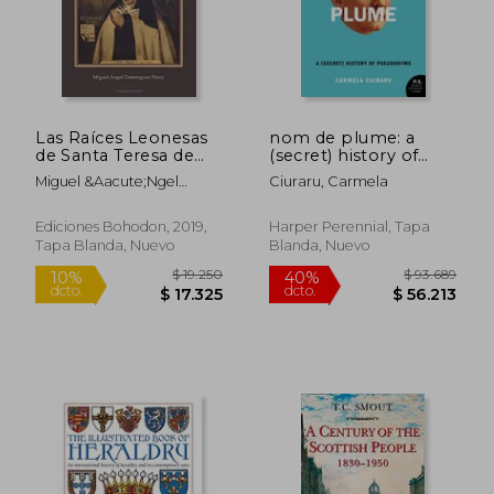
Las Raíces Leonesas
nom de plume: a
de Santa Teresa de
(secret) history of
Jesús en Quintana del
pseudonyms (en
Miguel &Aacute;Ngel
Ciuraru, Carmela
Castillo
Inglés)
Dom&Iacute;Nguez
P&Eacute;Rez
Ediciones Bohodon, 2019,
Harper Perennial, Tapa
Tapa Blanda, Nuevo
Blanda, Nuevo
$ 149.410
$ 101.
40%
50%