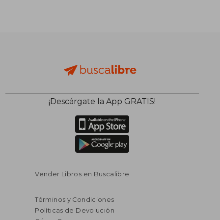
$ 109.666
$ 386.6
50%
50%
dcto.
dcto.
$ 54.833
$ 193.3
¡Descárgate la App GRATIS!
Vender Libros en Buscalibre
Términos y Condiciones
Políticas de Devolución