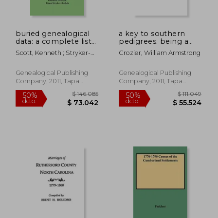
buried genealogical
a key to southern
data: a complete list
pedigrees. being a
of addressed letters
comprehensive guide
Scott, Kenneth ; Stryker-
Crozier, William Armstrong
left in the post offices
to the colonial
Rodda, Kenn
of philadelphia,
ancestry of families in
chester, lancaster,
the states of virginia,
Genealogical Publishing
Genealogical Publishing
trenton, new castle
maryland, georgia,
Company, 2011, Tapa
Company, 2011, Tapa
(en Inglés)
north ca (en Inglés)
Blanda, Nuevo
Blanda, Nuevo
$ 177.146
$ 254.6
50%
50%
dcto.
dcto.
$ 88.573
$ 127.3