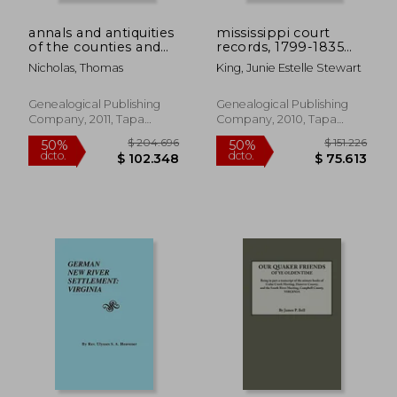
annals and antiquities
mississippi court
of the counties and
records, 1799-1835
county families of
(en Inglés)
Nicholas, Thomas
King, Junie Estelle Stewart
wales [revised and
enlarged edition,
1872]. in two
Genealogical Publishing
Genealogical Publishing
volumes. volume ii
Company, 2011, Tapa
Company, 2010, Tapa
(en Inglés)
Blanda, Nuevo
Blanda, Nuevo
$ 175.677
$ 150.3
50%
50%
dcto.
dcto.
$ 87.839
$ 75.1