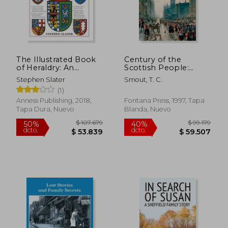
dcto.
dcto.
$ 89.646
$ 50.7
The Illustrated Book
Century of the
of Heraldry: An
Scottish People:
International History
1830–1950 (en Inglés)
Stephen Slater
Smout, T. C.
of Heraldry and its
(1)
Contemporary Uses
(en Inglés)
Anness Publishing, 2018,
Fontana Press, 1997, Tapa
Tapa Dura, Nuevo
Blanda, Nuevo