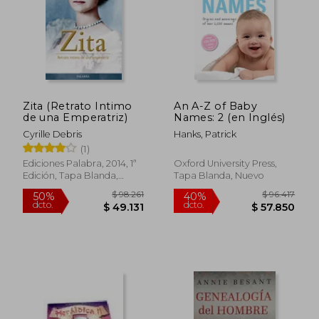
Rápido
Zita (Retrato Intimo
An A-Z of Baby
de una Emperatriz)
Names: 2 (en Inglés)
Cyrille Debris
Hanks, Patrick
(1)
Ediciones Palabra, 2014, 1ª
Oxford University Press,
Edición, Tapa Blanda,
Tapa Blanda, Nuevo
Nuevo
$ 122.972
$ 48.5
50%
10%
dcto.
dcto.
$ 61.486
$ 43.6