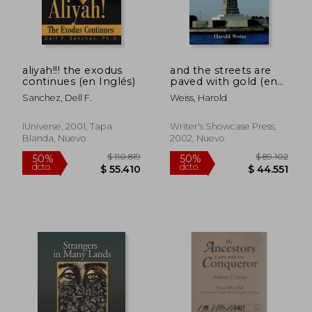
$ 107.679
$ 99.1
50%
40%
dcto.
dcto.
$ 53.839
$ 59.5
aliyah!!! the exodus
and the streets are
continues (en Inglés)
paved with gold (en
Inglés)
Sanchez, Dell F.
Weiss, Harold
IUniverse, 2001, Tapa
Writer's Showcase Press,
Blanda, Nuevo
2002, Nuevo