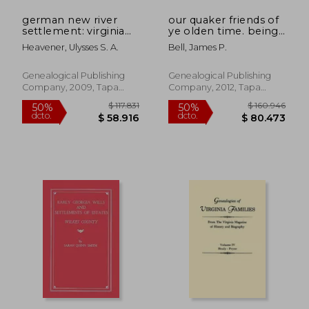
german new river
our quaker friends of
settlement: virginia
ye olden time. being
(en Inglés)
in part a transcript of
Heavener, Ulysses S. A.
Bell, James P.
the minute books of
cedar creek meeting,
hanover county, and
Genealogical Publishing
Genealogical Publishing
the south river
Company, 2009, Tapa
Company, 2012, Tapa
meetin (en Inglés)
Blanda, Nuevo
Blanda, Nuevo
$ 300.361
$ 356.3
50%
50%