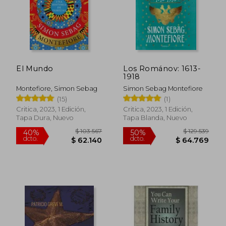
El Mundo
Los Románov: 1613-
1918
Montefiore, Simon Sebag
Simon Sebag Montefiore
(15)
(1)
Critica, 2023, 1 Edición,
Critica, 2023, 1 Edición,
Tapa Dura, Nuevo
Tapa Blanda, Nuevo
$ 103.567
$ 129.5
40%
50%
dcto.
dcto.
$ 62.140
$ 64.7