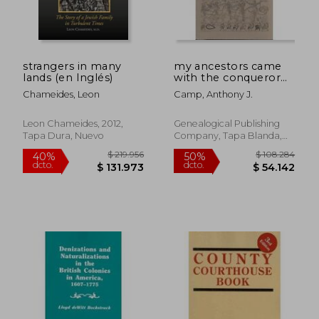
strangers in many
my ancestors came
lands (en Inglés)
with the conqueror
$ 96.506
$ 98.7
40%
50%
(en Inglés)
dcto.
dcto.
$ 57.903
$ 49.3
Chameides, Leon
Camp, Anthony J.
Leon Chameides, 2012,
Genealogical Publishing
Tapa Dura, Nuevo
Company, Tapa Blanda,
Nuevo