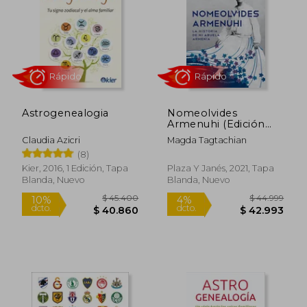
$ 96.058
$ 22.9
50%
10%
dcto.
dcto.
$ 48.029
$ 20.6
Astrogenealogia
Nomeolvides
Armenuhi (Edición
actualizada)
Claudia Azicri
Magda Tagtachian
(8)
Kier, 2016, 1 Edición, Tapa
Plaza Y Janés, 2021, Tapa
Blanda, Nuevo
Blanda, Nuevo