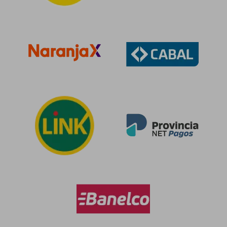
$ 117.831
$ 160.9
50%
50%
dcto.
dcto.
$ 58.916
$ 80.4