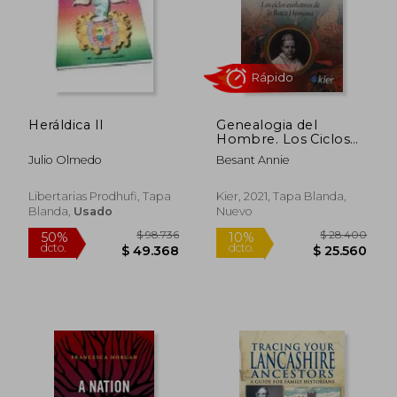
Heráldica II
Genealogia del
Hombre. Los Ciclos
Evolutivos de las Raza
Julio Olmedo
Besant Annie
Humana
Libertarias Prodhufi, Tapa
Kier, 2021, Tapa Blanda,
Blanda,
Usado
Nuevo
$ 98.261
$ 96.4
50%
40%
dcto.
dcto.
$ 49.131
$ 57.8