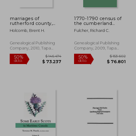
marriages of
1770-1790 census of
rutherford county,
the cumberland
north carolina, 1779-
settlements (en
Holcomb, Brent H.
Fulcher, Richard C.
1868 (en Inglés)
Inglés)
Genealogical Publishing
Genealogical Publishing
Company, 2010, Tapa
Company, 2009, Tapa
Blanda, Nuevo
Blanda, Nuevo
$ 137.445
$ 106.3
50%
50%
dcto.
dcto.
$ 68.722
$ 53.1