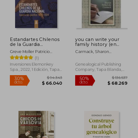
Estandartes Chilenos
you can write your
de la Guardia
family history (en
Nacional. Guerra del
Inglés)
Greve Moller Patricio
Carmack, Sharon
Pacífico 1879-1884.
Roberto
DeBartolo
(1)
FULL COLOR.
Inversiones Elemonkey
Genealogical Publishing
Spa., 2022, 1 Edición, Tapa
Company, Tapa Blanda,
Blanda, Nuevo
Nuevo
$ 94.343
$ 136.5
30%
50%
dcto.
dcto.