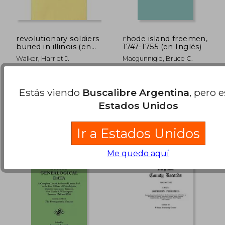
revolutionary soldiers
rhode island freemen,
buried in illinois (en
1747-1755 (en Inglés)
Inglés)
Walker, Harriet J.
Macgunnigle, Bruce C.
Genealogical Publishing
Genealogical Publishing
Company, Tapa Blanda,
Company, 2009, Tapa
Estás viendo
Buscalibre Argentina
, pero 
$ 219.956
$ 108.2
Nuevo
Blanda, Nuevo
40%
50%
Estados Unidos
dcto.
dcto.
$ 131.973
$ 54.1
Ir a Estados Unidos
Me quedo aquí