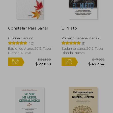
$ 46.499
$ 71.6
10%
30%
dcto.
dcto.
$ 41.849
$ 50.1
Constelar Para Sanar
El Nieto
Cristina Llaguno
Roberto Seoane Maria /
Caballero
(10)
(1)
Ediciones Urano, 2013, Tapa
Sudamericana, 2015, Tapa
Blanda, Nuevo
Blanda, Nuevo