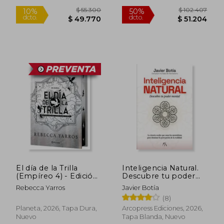
$ 118.393
$ 172.6
50%
50%
dcto.
dcto.
$ 59.196
$ 86.3
El día de la Trilla
Inteligencia Natural.
Rápido
(Empíreo 4) - Edición
Descubre tu poder
limitada con cantos
mental
Rebecca Yarros
Javier Botía
tintados
(8)
Planeta, 2026, Tapa Dura,
Arcopress Ediciones, 2026,
Nuevo
Tapa Blanda, Nuevo