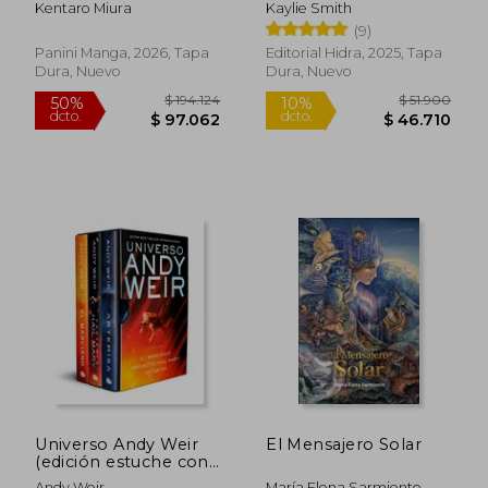
Kentaro Miura
Kaylie Smith
(9)
Panini Manga, 2026, Tapa
Editorial Hidra, 2025, Tapa
Dura, Nuevo
Dura, Nuevo
$ 77.865
$ 29.9
50%
10%
dcto.
dcto.
$ 38.932
$ 26.9
Universo Andy Weir
El Mensajero Solar
(edición estuche con:
El marciano |
Andy Weir
María Elena Sarmiento