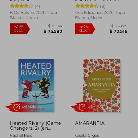
Proyecto Hail Mary |
Vallejos
(4)
(8)
Artemisa)
B De Bolsillo, 2026, Tapa
Gea Ediciones, 2026, Tapa
Blanda, Nuevo
Blanda, Nuevo
$ 134.420
$ 95.4
50%
50%
dcto.
dcto.
$ 67.210
$ 47.7
Heated Rivalry (Game
AMARANTIA
Changers, 2) (en
Inglés)
Rachel Reid
Gisela Gilges