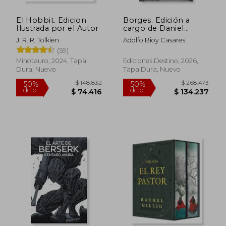
El Hobbit. Edicion
Borges. Edición a
Ilustrada por el Autor
cargo de Daniel
Martino
J. R. R. Tolkien
Adolfo Bioy Casares
(59)
Minotauro, 2024, Tapa
Ediciones Destino, 2026,
Dura, Nuevo
Tapa Dura, Nuevo
$ 255.124
$ 140.6
50%
40%
dcto.
dcto.
$ 127.562
$ 84.3