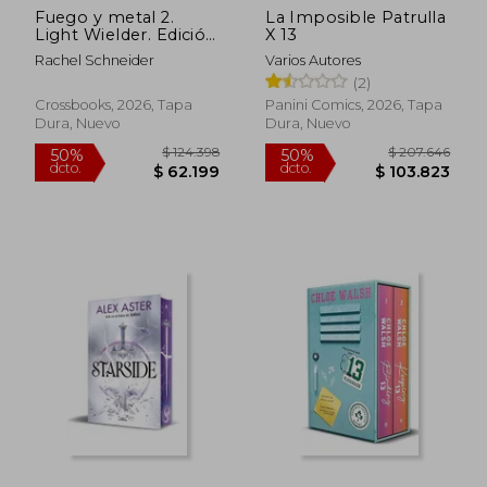
Fuego y metal 2.
La Imposible Patrulla
Light Wielder. Edición
X 13
con cantos tintados
Rachel Schneider
Varios Autores
(2)
Crossbooks, 2026, Tapa
Panini Comics, 2026, Tapa
Dura, Nuevo
Dura, Nuevo
Rápido
$ 90.092
$ 112.8
50%
40%
dcto.
dcto.
$ 45.046
$ 67.7