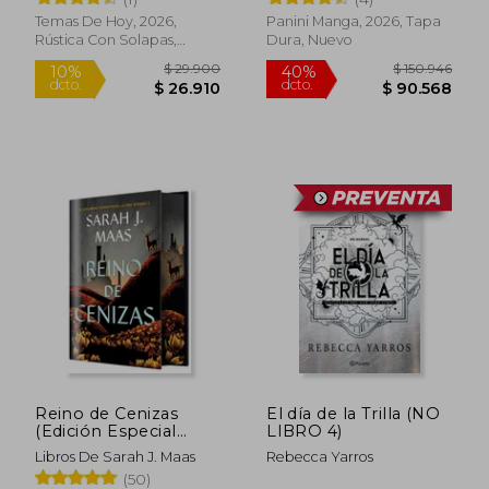
Temas De Hoy, 2026,
Panini Manga, 2026, Tapa
Rústica Con Solapas,
Dura, Nuevo
Nuevo
$ 29.900
$ 150.9
10%
40%
dcto.
dcto.
$ 26.910
$ 90.5
Reino de Cenizas
El día de la Trilla (NO
(Edición Especial
LIBRO 4)
Limitada) de Sarah j.
Libros De Sarah J. Maas
Rebecca Yarros
Maas(Editorial Hidra)
(50)