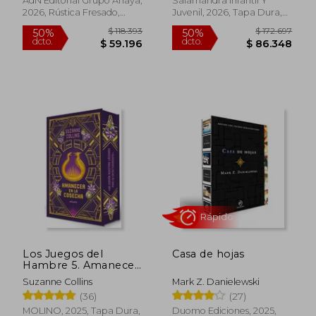
AdN Editorial Grupo Anaya,
Salamandra Infantil Y
2026, Rústica Fresado,
Juvenil, 2026, Tapa Dura,
Nuevo
Nuevo
Los Juegos del
Casa de hojas
Hambre 5. Amanecer
en la cosecha
Suzanne Collins
Mark Z. Danielewski
(Edición Especial,
$ 137.743
$ 118.6
40%
50%
(36)
(27)
Cantos Tintados)
dcto.
dcto.
$ 82.646
$ 59.3
MOLINO, 2025, Tapa Dura,
Duomo Ediciones, 2025,