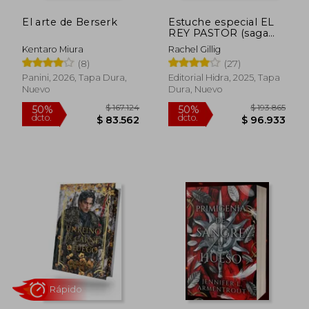
El arte de Berserk
Estuche especial EL
REY PASTOR (saga
completa)
Kentaro Miura
Rachel Gillig
(8)
(27)
Panini, 2026, Tapa Dura,
Editorial Hidra, 2025, Tapa
Nuevo
Dura, Nuevo
$ 148.832
$ 268.4
50%
50%
dcto.
dcto.
$ 74.416
$ 134.2