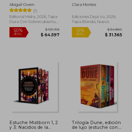
ESPECIAL LIMITADA)
Abigail Owen
Clara Montes
$ 118.350
$ 96.3
50%
50%
(1)
dcto.
dcto.
$ 59.175
$ 48.1
Editorial Hidra, 2026, Tapa
Ediciones Deja Vu, 2026,
Dura Con Sobrecubierta,
Tapa Blanda, Nuevo
Nuevo
Estuche Mistborn 1, 2
Trilogía Dune, edición
y 3: Nacidos de la
de lujo (estuche con: