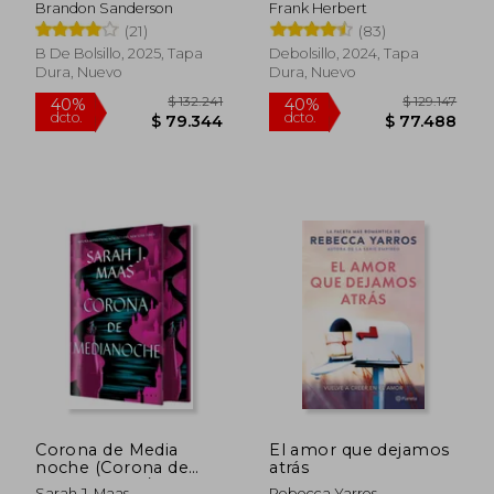
Bruma, El Pozo de la
Dune | El mesías de
Brandon Sanderson
Frank Herbert
Ascensión, El Héroe
Dune | Hijos de Dune)
(21)
(83)
de las Eras
B De Bolsillo, 2025, Tapa
Debolsillo, 2024, Tapa
$ 129.193
$ 34.8
50%
10%
Dura, Nuevo
Dura, Nuevo
dcto.
dcto.
$ 64.597
$ 31.3
Corona de Media
El amor que dejamos
noche (Corona de
atrás
Medianoche / Trono
Sarah J. Maas
Rebecca Yarros