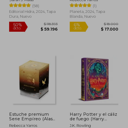
de Cristal 2)
(58)
(1)
Editorial Hidra, 2024, Tapa
Planeta, 2024, Tapa
Dura, Nuevo
Blanda, Nuevo
$ 132.241
$ 129.
40%
40%
dcto.
dcto.
$ 79.344
$ 77.4
Estuche premium
Harry Potter y el cáliz
Serie Empíreo (Alas
de fuego (Harry
de sangre + Alas de
Potter ediciones
Rebecca Yarros
J.K. Rowling