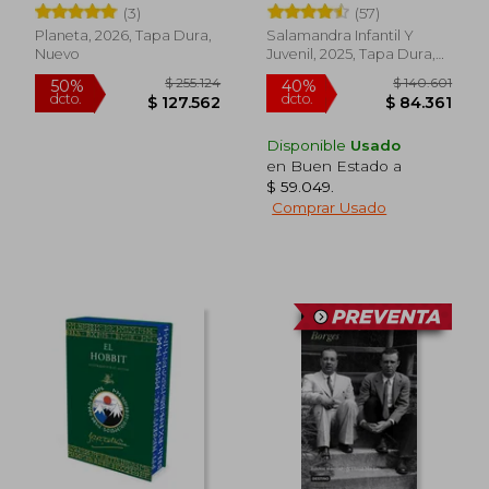
hierro + Alas de ónix)
ilustradas interactivas
(3)
(57)
4)
Planeta, 2026, Tapa Dura,
Salamandra Infantil Y
Nuevo
Juvenil, 2025, Tapa Dura,
Nuevo
Disponible
Usado
$ 118.393
$ 18.0
50%
6%
en Buen Estado a
dcto.
dcto.
$ 59.196
$ 17.0
$ 59.049
.
Comprar Usado