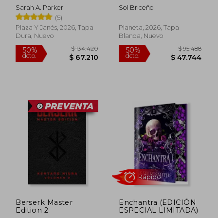
Lunar 2)
universo de BTS
Sarah A. Parker
Sol Briceño
(5)
Plaza Y Janés, 2026, Tapa
Planeta, 2026, Tapa
Dura, Nuevo
Blanda, Nuevo
$ 59.000
$ 88.6
10%
50%
dcto.
dcto.
$ 53.100
$ 44.3
Berserk Master
Enchantra (EDICIÓN
Rápido
Edition 2
ESPECIAL LIMITADA)