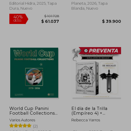
Editorial Hidra, 2025, Tapa
Planeta, 2026, Tapa
Dura, Nuevo
Blanda, Nuevo
$ 101.728
40%
dcto.
$ 61.037
$ 39.9
World Cup Panini
El día de la Trilla
Football Collections
(Empíreo 4) +
1970-2026 (en Inglés)
señalador de regalo!
Varios Autores
Rebecca Yarros
(2)