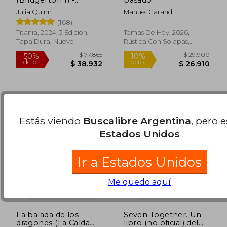
(Bridgerton 1) -
pasado
Edición coleccionista
Julia Quinn
Manuel Garand
(168)
Titania, 2024, 3 Edición,
Temas De Hoy, 2026,
Tapa Dura, Nuevo
Rústica Con Solapas,
$ 157.879
$ 102.8
50%
50%
Nuevo
dcto.
dcto.
$ 78.939
$ 51.4
Estás viendo
Buscalibre Argentina
, pero 
Estados Unidos
Ir a Estados Unidos
Me quedo aquí
Rápido
La balada de los
Seven Together. Un
dragones (La Caída
libro (no oficial) del