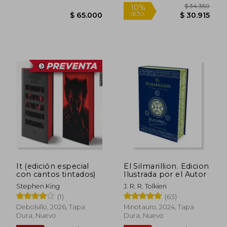
$ 107.371
$ 72.9
50%
10%
dcto.
dcto.
$ 53.686
$ 65.6
It (edición especial
El Silmarillion. Edicion
con cantos tintados)
Ilustrada por el Autor
Stephen King
J. R. R. Tolkien
(1)
(63)
Debolsillo, 2026, Tapa
Minotauro, 2024, Tapa
Dura, Nuevo
Dura, Nuevo