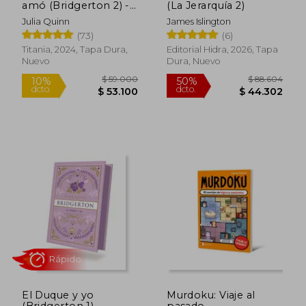
amó (Bridgerton 2) -
(La Jerarquía 2)
Edición coleccionista
Julia Quinn
James Islington
$ 59.999
$ 151.
10%
50%
(73)
(6)
dcto.
dcto.
$ 53.999
$ 75.5
Titania, 2024, Tapa Dura,
Editorial Hidra, 2026, Tapa
Nuevo
Dura, Nuevo
El Duque y yo
Murdoku: Viaje al