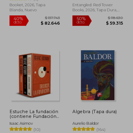
dioses y La furia de
los dioses
Booket, 2026, Tapa
Entangled: Red Tower
Blanda, Nuevo
Books, 2026, Tapa Dura,
Nuevo
Rápido
Rápido
$ 50.542
$ 34.5
50%
10%
dcto.
dcto.
$ 25.271
$ 31.0
Estuche La fundación
Algebra (Tapa dura)
(contiene Fundación |
Fundación e Imperio
Isaac Asimov
Aurelio Baldor
| Segunda Fundación)
(10)
(164)