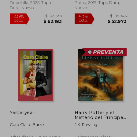
Debolsillo, 2025, Tapa
Patria, 2019, Tapa Dura,
Dura, Nuevo
Nuevo
Rápido
Yesteryear
Harry Potter y el
$ 39.500
$ 234.3
10%
50%
Misterio del Príncipe
dcto.
dcto.
$ 35.550
$ 117.1
(Harry Potter edición
Caro Claire Burke
J.K. Rowling
ilustrada 6)