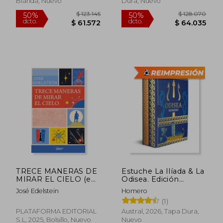
Blanda, Nuevo
Dura, Nuevo
$ 103.638
$ 105.9
40%
50%
dcto.
dcto.
$ 62.183
$ 52.9
TRECE MANERAS DE
Estuche La Ilíada & La
MIRAR EL CIELO (en
Odisea. Edición
Castellano)
limitada con cantos
José Edelstein
Homero
decorados
(1)
PLATAFORMA EDITORIAL
Austral, 2026, Tapa Dura,
S.L, 2025, Bolsillo, Nuevo
Nuevo