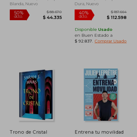
Blanda, Nuevo
Dura, Nuevo
Disponible
Usado
en Buen Estado a
$ 92.837
.
Comprar Usado
$ 88.670
$ 187.6
50%
40%
dcto.
dcto.
$ 44.335
$ 112.5
Trono de Cristal
Entrena tu movilidad