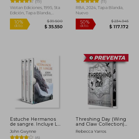
(19)
(11)
Wotan Ediciones, 1995, 5ta
RBA, 2024, Tapa Blanda,
Edición, Tapa Blanda,
Nuevo
Nuevo
$ 151.164
$ 120.8
50%
40%
dcto.
dcto.
$ 75.582
$ 72.5
Estuche Hermanos
Threshing Day (Wing
de sangre. Incluye La
and Claw Collection)
sombra de los dioses,
(The Empyrean) (en
John Gwynne
Rebecca Yarros
El hambre de los
Inglés)
(6)