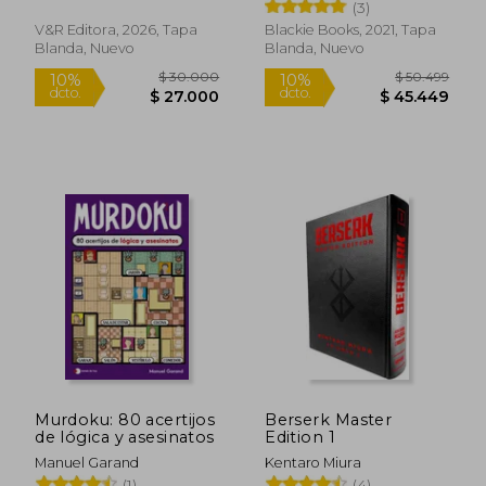
(3)
V&r Editora, 2026, Tapa
Blackie Books, 2021, Tapa
Blanda, Nuevo
Blanda, Nuevo
$ 30.000
$ 50.4
10%
10%
dcto.
dcto.
$ 27.000
$ 45.4
Murdoku: 80 acertijos
Berserk Master
de lógica y asesinatos
Edition 1
Manuel Garand
Kentaro Miura
(1)
(4)