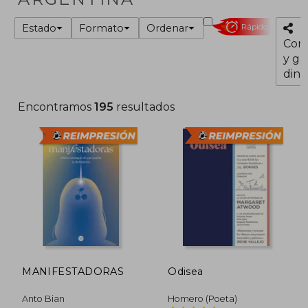
Estado
Formato
Ordenar
Rápido
Com
y ga
dine
Encontramos
195
resultados
MANIFESTADORAS
Odisea
Anto Bian
Homero (Poeta)