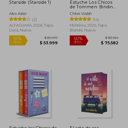
Starside (Starside 1)
Estuche Los Chicos
de Tommen: Binding
13 y Keeping 13
Alex Aster
Chloe Walsh
(Johnny y Shannon)
(2)
(14)
ALFAGUARA, 2026, Tapa
Montena, 2025, Tapa
Dura, Nuevo
Blanda, Nuevo