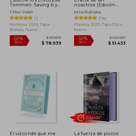
Estuche los Chicos de
El arte de ser
$ 124.398
$ 207.6
50%
50%
Tommen: Saving 6 y
nosotros (Edición
dcto.
dcto.
$ 62.199
$ 103.8
Redeeming 6 (Joey y
especial)
Chloe Walsh
Inma Rubiales
Aoife)
(1)
(78)
Montena, 2026, Tapa
Planeta, 2025, Tapa Dura,
Blanda, Nuevo
Nuevo
El vizconde que me
La fuerza de pocos