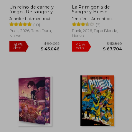
Un reino de carne y
La Primigenia de
fuego (De sangre y
Sangre y Hueso
cenizas 2)
Jennifer L. Armentrout
Jennifer L. Armentrout
(10)
(3)
Puck, 2026, Tapa Dura,
Puck, 2026, Tapa Blanda,
Nuevo
Nuevo
$ 167.124
$ 193.8
50%
50%
dcto.
dcto.
$ 83.562
$ 96.9