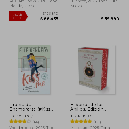
ACC Art Books, 2026, Tapa
· Planeta, 2026, Tapa Dura,
Blanda, Nuevo
Nuevo
$ 176.870
50%
dcto.
$ 88.435
$ 59.9
Prohibido
El Señor de los
Enamorarse (#Kiss
Anillos. Edición
me 1)
Ilustrada por el Autor
Elle Kennedy
J. R. R. Tolkien
(14)
(121)
Wonderbooks, 2025, Tapa
Minotauro, 2025, Tapa