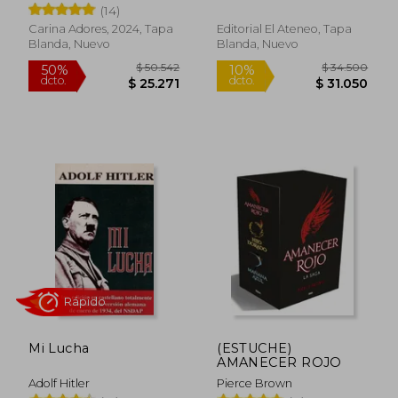
(14)
Carina Adores, 2024, Tapa
Editorial El Ateneo, Tapa
Blanda, Nuevo
Blanda, Nuevo
Rápido
$ 194.124
$ 51.9
50%
10%
dcto.
dcto.
$ 97.062
$ 46.7
Mi Lucha
(ESTUCHE)
AMANECER ROJO
Adolf Hitler
Pierce Brown