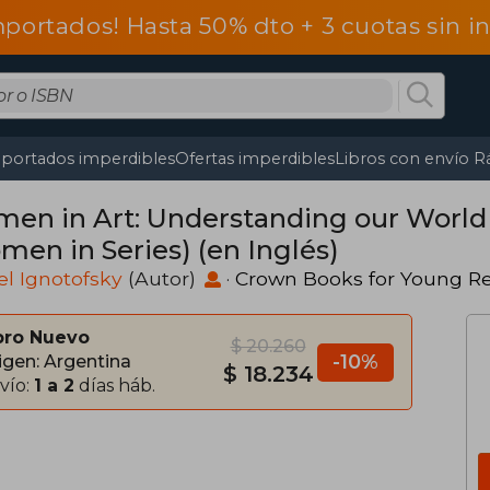
mportados! Hasta 50% dto + 3 cuotas sin 
portados imperdibles
Ofertas imperdibles
Libros con envío R
en in Art: Understanding our World
men in Series) (en Inglés)
l Ignotofsky
(Autor)
·
Crown Books for Young R
bro Nuevo
$ 20.260
-10%
igen: Argentina
$ 18.234
vío:
1 a 2
días háb.