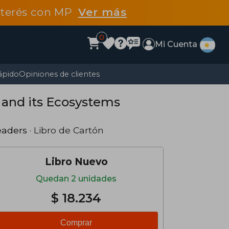
interés con MP
Ver más
0
Mi Cuenta
ápido
Opiniones de clientes
 and its Ecosystems
eaders
· Libro de Cartón
Libro Nuevo
Quedan 2 unidades
$ 18.234
Comprar