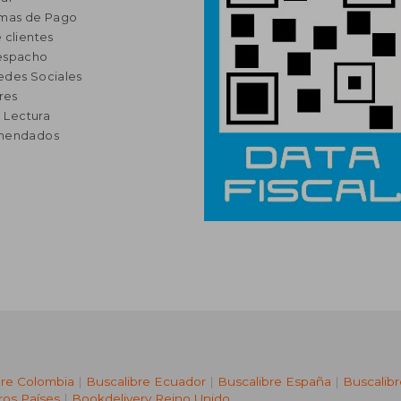
rmas de Pago
 clientes
espacho
edes Sociales
res
a Lectura
omendados
bre Colombia
|
Buscalibre Ecuador
|
Buscalibre España
|
Buscalib
ros Países
|
Bookdelivery Reino Unido