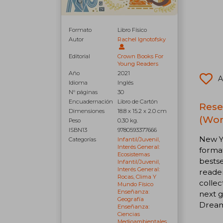
Formato
Libro Físico
Autor
Rachel Ignotofsky
Editorial
Crown Books For
Young Readers
Año
2021
A
Idioma
Inglés
N° páginas
30
Encuadernación
Libro de Cartón
Rese
Dimensiones
18.8 x 15.2 x 2.0 cm
(Wom
Peso
0.30 kg.
ISBN13
9780593377666
New Y
Categorías
Infantil/juvenil,
Interés General:
format
Ecosistemas
bestse
Infantil/juvenil,
Interés General:
reader
Rocas, Clima Y
collec
Mundo Físico
Enseñanza:
next g
Geografía
Dream 
Enseñanza:
Ciencias
Medioambientales