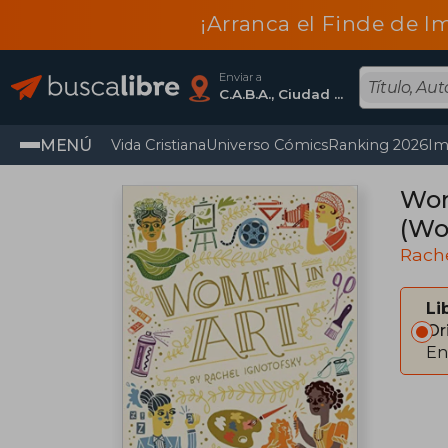
¡Arranca el Finde de I
Enviar a
C.A.B.A., Ciudad Autónoma De Buenos Aires
MENÚ
Vida Cristiana
Universo Cómics
Ranking 2026
Im
Wom
(Wo
Rache
Li
Or
En