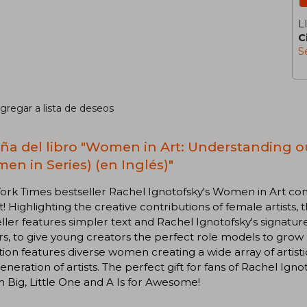
L
C
S
gregar a lista de deseos
ña del libro "Women in Art: Understanding o
en in Series) (en Inglés)"
ork Times bestseller Rachel Ignotofsky's Women in Art co
! Highlighting the creative contributions of female artists, t
ller features simpler text and Rachel Ignotofsky's signatur
s, to give young creators the perfect role models to grow up
tion features diverse women creating a wide array of arti
eneration of artists. The perfect gift for fans of Rachel Ig
Big, Little One and A Is for Awesome!