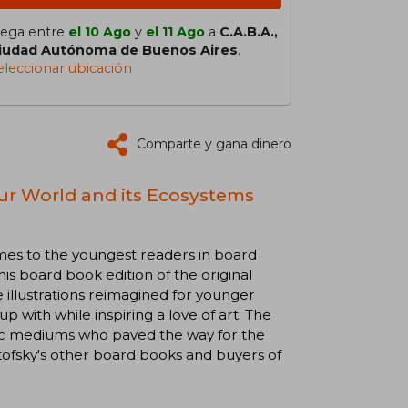
lega entre
el 10 Ago
y
el 11 Ago
a
C.A.B.A.,
iudad Autónoma de Buenos Aires
.
eleccionar ubicación
Comparte y gana dinero
ur World and its Ecosystems
mes to the youngest readers in board
his board book edition of the original
e illustrations reimagined for younger
 with while inspiring a love of art. The
stic mediums who paved the way for the
notofsky's other board books and buyers of