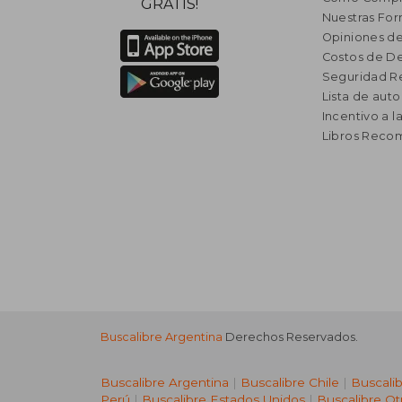
GRATIS!
Nuestras Fo
Opiniones de
Costos de D
Seguridad R
Lista de auto
Incentivo a l
Libros Rec
Buscalibre Argentina
Derechos Reservados.
Buscalibre Argentina
|
Buscalibre Chile
|
Buscali
Perú
|
Buscalibre Estados Unidos
|
Buscalibre Ot