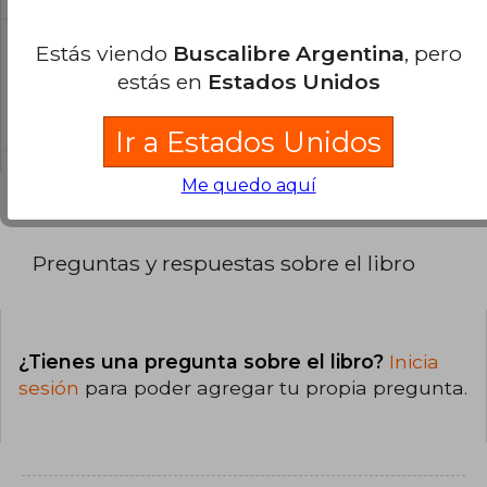
Estás viendo
Buscalibre Argentina
, pero
¿Cuál es la encuadernación de este libro?
estás en
Estados Unidos
La encuadernación de esta edición es Tapa
Blanda.
Ir a Estados Unidos
Me quedo aquí
Preguntas y respuestas sobre el libro
¿Tienes una pregunta sobre el libro?
Inicia
sesión
para poder agregar tu propia pregunta.