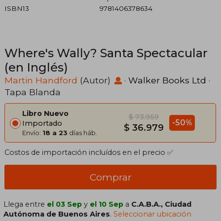
ISBN13
9781406378634
Where's Wally? Santa Spectacular
(en Inglés)
Martin Handford
(Autor)
·
Walker Books Ltd
·
Tapa Blanda
Libro Nuevo
$ 73.959
-50%
Importado
$ 36.979
Envío:
18 a 23
días háb.
Costos de importación incluídos en el precio ✅
Comprar
Llega entre
el 03 Sep
y
el 10 Sep
a
C.A.B.A., Ciudad
Autónoma de Buenos Aires
.
Seleccionar ubicación