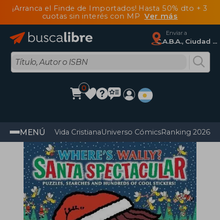
¡Arranca el Finde de Importados! Hasta 50% dto + 3
cuotas sin interés con MP
Ver más
Enviar a
C.A.B.A., Ciudad Autónoma De Buenos Aires
0
MENÚ
Vida Cristiana
Universo Cómics
Ranking 2026
Im