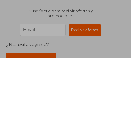
Suscríbete para recibir ofertas y
promociones
¿Necesitas ayuda?
Ir a Centro de Soporte
Buscalibre Argentina
Derechos Reservados.
Buscalibre Argentina
|
Buscalibre Chile
|
Buscalibre
Colombia
|
Buscalibre Ecuador
|
Buscalibre España
|
Buscalibre Uruguay
|
Buscalibre México
|
Buscalibre