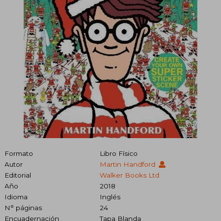
Formato
Libro Físico
Autor
Martin Handford
Editorial
Walker Books Ltd
Año
2018
Idioma
Inglés
N° páginas
24
Encuadernación
Tapa Blanda