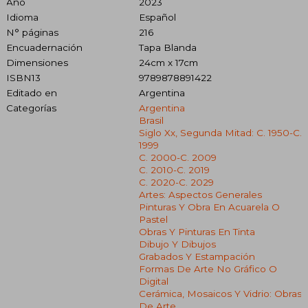
Año
2023
Idioma
Español
N° páginas
216
Encuadernación
Tapa Blanda
Dimensiones
24cm x 17cm
ISBN13
9789878891422
Editado en
Argentina
Categorías
Argentina
Brasil
Siglo Xx, Segunda Mitad: C. 1950-C.
1999
C. 2000-C. 2009
C. 2010-C. 2019
C. 2020-C. 2029
Artes: Aspectos Generales
Pinturas Y Obra En Acuarela O
Pastel
Obras Y Pinturas En Tinta
Dibujo Y Dibujos
Grabados Y Estampación
Formas De Arte No Gráfico O
Digital
Cerámica, Mosaicos Y Vidrio: Obras
De Arte