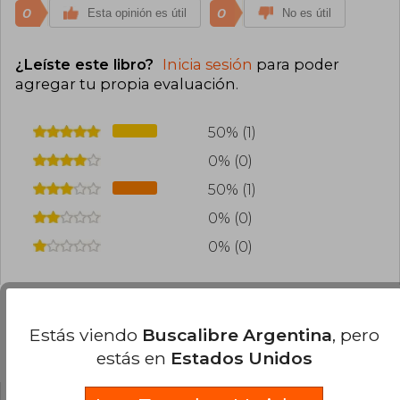
0
0
Esta opinión es útil
No es útil
¿Leíste este libro?
Inicia sesión
para poder
agregar tu propia evaluación
.
50% (1)
0% (0)
50% (1)
0% (0)
0% (0)
Estás viendo
Buscalibre Argentina
, pero
Preguntas frecuentes sobre el libro
estás en
Estados Unidos