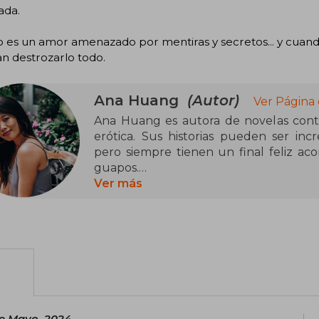
ada.
o es un amor amenazado por mentiras y secretos... y cuando 
n destrozarlo todo.
Ana Huang
(Autor)
Ver Página 
Ana Huang es autora de novelas cont
erótica. Sus historias pueden ser inc
pero siempre tienen un final feliz a
guapos.
Ver más
Además de leer y escribir, Ana adora vi
caliente y mantiene varias relaciones si
e Mayo, 2024