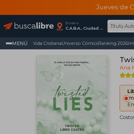
Jueves de C
Enviar a
C.A.B.A., Ciudad Autónoma De Buenos Aires
MENÚ
Vida Cristiana
Universo Cómics
Ranking 2026
Im
Twi
Ana 
Li
Im
En
Costo