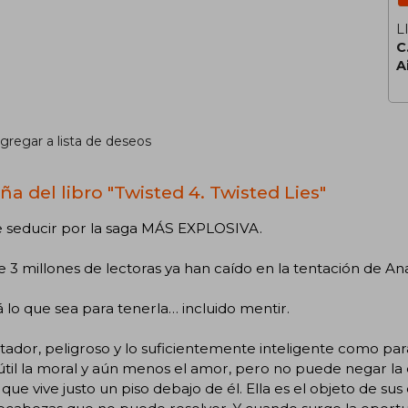
L
C
A
gregar a lista de deseos
ña del libro "Twisted 4. Twisted Lies"
e seducir por la saga MÁS EXPLOSIVA.
 3 millones de lectoras ya han caído en la tentación de A
á lo que sea para tenerla… incluido mentir.
ador, peligroso y lo suficientemente inteligente como para 
til la moral y aún menos el amor, pero no puede negar la e
que vive justo un piso debajo de él. Ella es el objeto de su