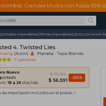
olombia: Grandes títulos con hasta 55% 
portados imperdibles
Ofertas imperdibles
Libros con envío R
sted 4. Twisted Lies
Huang
(Autor)
·
Planeta
· Tapa Blanda
7 opiniones
bro Nuevo
$ 113.182
-50%
portado
$ 56.591
vío:
18 a 26
días háb.
s de importación incluídos en el precio ✅