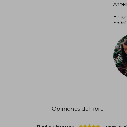
Anhel
El suy
podría
Opiniones del libro
Paulina Herrera
Lunes 27 d