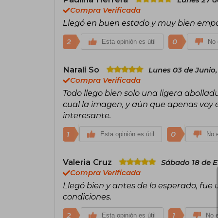
Compra Verificada
Llegó en buen estado y muy bien emp
2
0
Esta opinión es útil
No 
Narali So
Lunes 03 de Junio
Compra Verificada
Todo llego bien solo una ligera abollad
cual la imagen, y aún que apenas voy 
interesante.
1
0
Esta opinión es útil
No e
Valeria Cruz
Sábado 18 de E
Compra Verificada
Llegó bien y antes de lo esperado, fue
condiciones.
2
1
Esta opinión es útil
No e