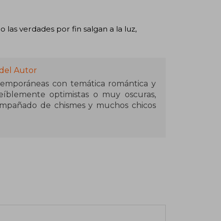
las verdades por fin salgan a la luz,
del Autor
emporáneas con temática romántica y
reíblemente optimistas o muy oscuras,
compañado de chismes y muchos chicos
ajar, está obsesionada con el chocolate
multáneas con novios imaginarios.