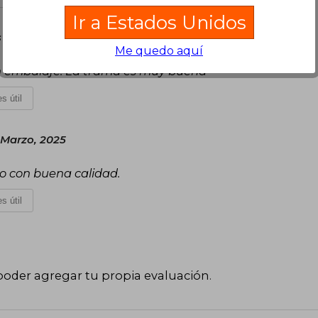
Ir a Estados Unidos
 21 de Enero, 2025
Me quedo aquí
n embalaje. La trama es muy buena
s útil
 Marzo, 2025
no con buena calidad.
s útil
poder agregar tu propia evaluación
.