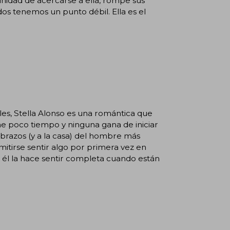
idad de acercarse a ella, rompe sus
dos tenemos un punto débil. Ella es el
ales, Stella Alonso es una romántica que
ne poco tiempo y ninguna gana de iniciar
 brazos (y a la casa) del hombre más
itirse sentir algo por primera vez en
, él la hace sentir completa cuando están