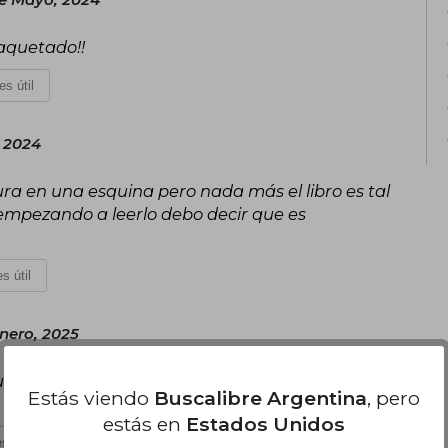
aquetado!!
es útil
, 2024
ura en una esquina pero nada más el libro es tal
empezando a leerlo debo decir que es
s útil
nero, 2025
 una entrega rápida y está en buenas
Estás viendo
Buscalibre Argentina
, pero
estás en
Estados Unidos
s útil