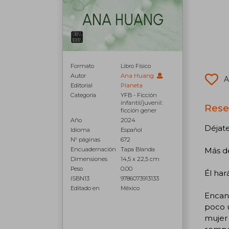
Formato
Libro Físico
Autor
Ana Huang
A
Editorial
Planeta
Categoría
YFB - Ficción
infantil/juvenil:
Rese
ficción gener
Año
2024
Déjat
Idioma
Español
N° páginas
672
Encuadernación
Tapa Blanda
Más de
Dimensiones
14,5 x 22,5 cm
Peso
0.00
Él har
ISBN13
9786073913133
Editado en
México
Encant
poco ú
mujer 