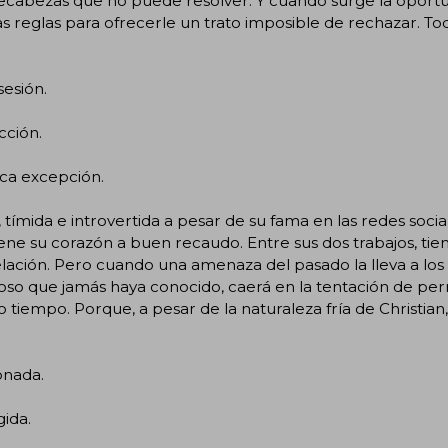
cabezas que no puede resolver. Y cuando surge la oportun
s reglas para ofrecerle un trato imposible de rechazar. To
esión.
cción.
ca excepción.
 tímida e introvertida a pesar de su fama en las redes soci
ne su corazón a buen recaudo. Entre sus dos trabajos, tie
lación. Pero cuando una amenaza del pasado la lleva a los
oso que jamás haya conocido, caerá en la tentación de perm
tiempo. Porque, a pesar de la naturaleza fría de Christian
.
onada.
ida.