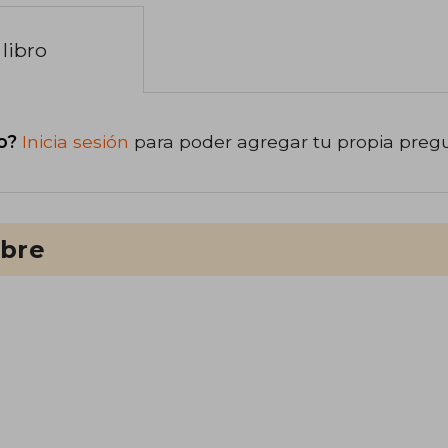
libro
o?
Inicia sesión
para poder agregar tu propia preg
ibre