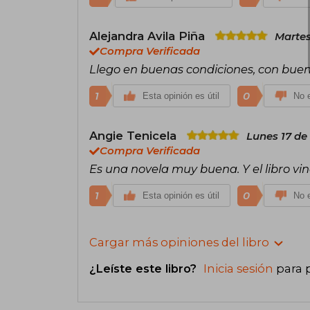
Alejandra Avila Piña
Martes
Compra Verificada
Llego en buenas condiciones, con bue
1
0
Esta opinión es útil
No e
Angie Tenicela
Lunes 17 de
Compra Verificada
Es una novela muy buena. Y el libro vi
1
0
Esta opinión es útil
No e
Cargar más opiniones del libro
¿Leíste este libro?
Inicia sesión
para 