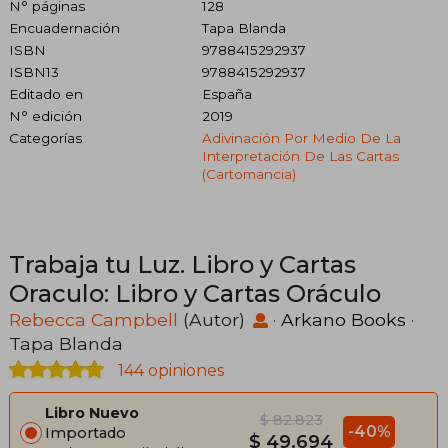
N° páginas
128
Encuadernación
Tapa Blanda
ISBN
9788415292937
ISBN13
9788415292937
Editado en
España
N° edición
2019
Categorías
Adivinación Por Medio De La
Interpretación De Las Cartas
(cartomancia)
Trabaja tu Luz. Libro y Cartas
Oraculo: Libro y Cartas Oráculo
Rebecca Campbell
(Autor)
·
Arkano Books
·
Tapa Blanda
144 opiniones
Libro Nuevo
$ 82.823
-40%
Importado
$ 49.694