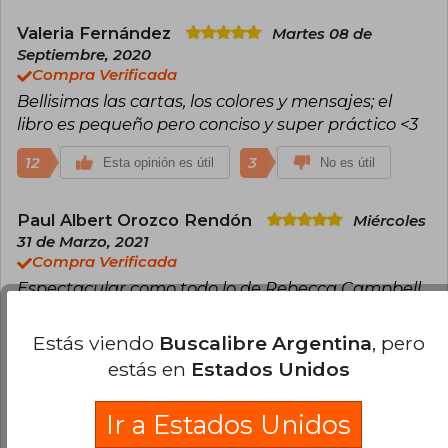
Valeria Fernández
Martes 08 de
Septiembre, 2020
Compra Verificada
Bellisimas las cartas, los colores y mensajes; el
libro es pequeño pero conciso y super práctico <3
12
3
Esta opinión es útil
No es útil
Paul Albert Orozco Rendón
Miércoles
31 de Marzo, 2021
Compra Verificada
Espectacular como todo lo de Rebecca Campbell
y lo producido por Arcano Books.
Estás viendo
Buscalibre Argentina
, pero
8
2
Esta opinión es útil
No es útil
estás en
Estados Unidos
Cargar más opiniones del libro
Ir a Estados Unidos