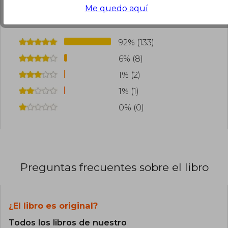
¿Leíste este libro?
Inicia sesión
para poder
Me quedo aquí
agregar tu propia evaluación
.
92% (133)
6% (8)
1% (2)
1% (1)
0% (0)
Preguntas frecuentes sobre el libro
¿El libro es original?
Todos los libros de nuestro