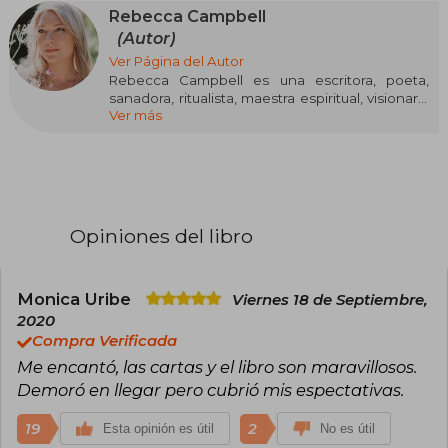
Rebecca Campbell
(Autor)
Ver Página del Autor
Rebecca Campbell es una escritora, poeta,
sanadora, ritualista, maestra espiritual, visionaria
Ver más
y mística de éxito internacional que ha
aparecido en Vogue, The Sunday Times,
Oprah.com, Psychologies Magazine.
Sus libros, oráculos, cursos y talleres han sido
traducidos a más de 20 idiomas y ha apoyado a
cientos de miles de personas a cambiar sus
Opiniones del libro
vidas y responder a las llamadas de su alma. Su
podcast Returning with Rebecca Campbell
ayuda a las personas a conectarse con la
sabiduría interior.
Monica Uribe
Viernes 18 de Septiembre,
2020
Compra Verificada
Me encantó, las cartas y el libro son maravillosos.
Demoró en llegar pero cubrió mis espectativas.
19
2
Esta opinión es útil
No es útil