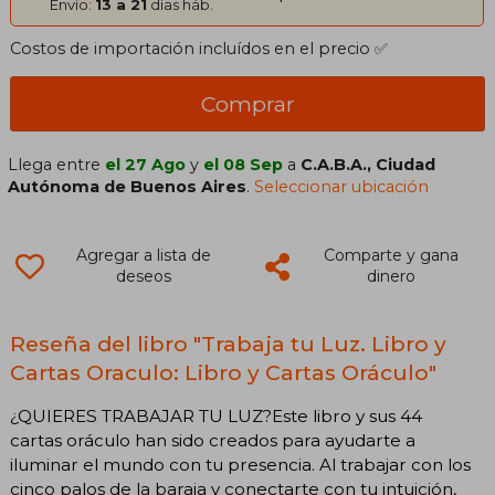
Envío:
13 a 21
días háb.
Costos de importación incluídos en el precio ✅
Comprar
Llega entre
el 27 Ago
y
el 08 Sep
a
C.A.B.A., Ciudad
Autónoma de Buenos Aires
.
Seleccionar ubicación
Agregar a lista de
Comparte y gana
deseos
dinero
Reseña del libro "Trabaja tu Luz. Libro y
Cartas Oraculo: Libro y Cartas Oráculo"
¿QUIERES TRABAJAR TU LUZ?Este libro y sus 44
cartas oráculo han sido creados para ayudarte a
iluminar el mundo con tu presencia. Al trabajar con los
cinco palos de la baraja y conectarte con tu intuición,