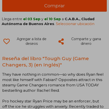
Comprar
Llega entre
el 03 Sep
y
el 10 Sep
a
C.A.B.A., Ciudad
Autónoma de Buenos Aires
.
Seleccionar ubicación
Agregar a lista de
Comparte y gana
deseos
dinero
Reseña del libro "Tough Guy (Game
Changers, 3) (en Inglés)"
They have nothing in common—so why does Ryan feel
most like himself with Fabian? Opposites attract in this
steamy Game Changers romance from USA TODAY
bestselling author Rachel Reid.
Pro hockey star Ryan Price may be an enforcer, but
off the ice he struggles with anxiety. Recently traded to