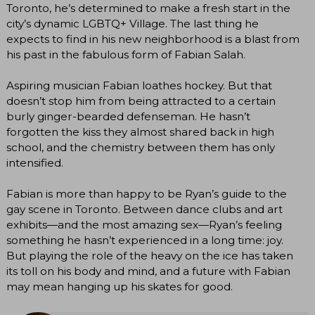
Toronto, he’s determined to make a fresh start in the
city’s dynamic LGBTQ+ Village. The last thing he
expects to find in his new neighborhood is a blast from
his past in the fabulous form of Fabian Salah.
Aspiring musician Fabian loathes hockey. But that
doesn’t stop him from being attracted to a certain
burly ginger-bearded defenseman. He hasn’t
forgotten the kiss they almost shared back in high
school, and the chemistry between them has only
intensified.
Fabian is more than happy to be Ryan’s guide to the
gay scene in Toronto. Between dance clubs and art
exhibits—and the most amazing sex—Ryan’s feeling
something he hasn’t experienced in a long time: joy.
But playing the role of the heavy on the ice has taken
its toll on his body and mind, and a future with Fabian
may mean hanging up his skates for good.