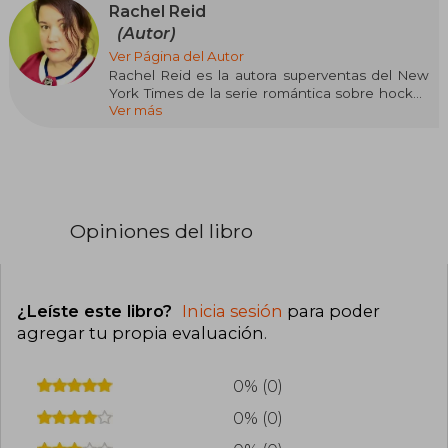
Rachel Reid
(Autor)
Ver Página del Autor
Rachel Reid es la autora superventas del New
York Times de la serie romántica sobre hockey
Ver más
Game Changers, así como de las novelas
románticas independientes sobre hockey Time
to Shine y The Shots You Take. Vive en Nueva
Escocia, Canadá. Siempre ha vivido allí y parece
que probablemente siempre lo hará. Tiene dos
grados universitarios aburridos y dos hijos
interesantes.
Opiniones del libro
Rachel Reid está representada por Deidre
Knight en la agencia Knight Agency.
¿Leíste este libro?
Inicia sesión
para poder
agregar tu propia evaluación
.
0% (0)
0% (0)