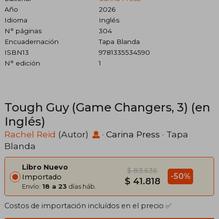
Año
2026
Idioma
Inglés
N° páginas
304
Encuadernación
Tapa Blanda
ISBN13
9781335534590
N° edición
1
Tough Guy (Game Changers, 3) (en
Inglés)
Rachel Reid
(Autor)
·
Carina Press
· Tapa
Blanda
Libro Nuevo
$ 83.636
-50%
Importado
$ 41.818
Envío:
18 a 23
días háb.
Costos de importación incluídos en el precio ✅