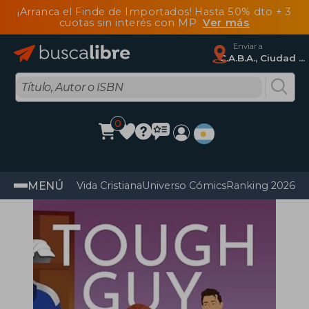
¡Arranca el Finde de Importados! Hasta 50% dto + 3
cuotas sin interés con MP
Ver más
Enviar a
C.A.B.A., Ciudad Autónoma De Buenos Aires
0
MENÚ
Vida Cristiana
Universo Cómics
Ranking 2026
Im