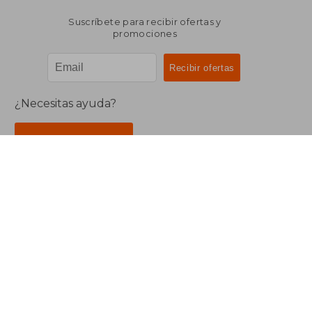
Suscríbete para recibir ofertas y
promociones
¿Necesitas ayuda?
Ir a Centro de Soporte
Buscalibre Argentina
Derechos Reservados.
Buscalibre Argentina
|
Buscalibre Chile
|
Buscalibre
Colombia
|
Buscalibre Ecuador
|
Buscalibre España
|
Buscalibre Uruguay
|
Buscalibre México
|
Buscalibre