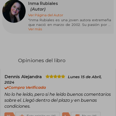
Inma Rubiales
(Autor)
Ver Página del Autor
"Inma Rubiales es una joven autora extremeña
que nació en marzo de 2002. Su pasión por la
Ver más
literatura surgió cuando solo era una niña, y,
después de pasar años leyendo las historias de
otros, decidió que ya era hora de crear las suyas.
En 2019, con solo diecisiete años, su primera
novela dio el salto al papel tras su éxito en la
plataforma Wattpad. Fue en 2022 cuando
Opiniones del libro
publicó Hasta que nos quedemos sin estrellas.
Su nueva novela se titula El arte de ser nosotros
(2023).
Dennis Alejandra
Lunes 15 de Abril,
Actualmente, Inma realiza sus estudios en
2024
Publicidad y Relaciones Públicas mientras
Compra Verificada
trabaja en sus apasionantes novelas."
No lo he leído, pero si he leído buenos comentarios
sobre el. Llegó dentro del plazo y en buenas
condiciones.