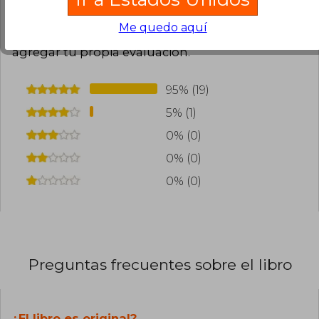
Cargar más opiniones del libro
Me quedo aquí
¿Leíste este libro?
Inicia sesión
para poder
agregar tu propia evaluación
.
95% (19)
5% (1)
0% (0)
0% (0)
0% (0)
Preguntas frecuentes sobre el libro
¿El libro es original?