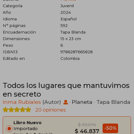
Categoría
Juvenil
Año
2024
Idioma
Español
N° páginas
592
Encuadernación
Tapa Blanda
Dimensiones
15 x 23 cm
Peso
6
ISBN13
9786287665828
Editado en
Colombia
Todos los lugares que mantuvimos
en secreto
Inma Rubiales
(Autor)
·
Planeta
· Tapa Blanda
20 opiniones
Libro Nuevo
$ 93.674
-50%
Importado
$ 46.837