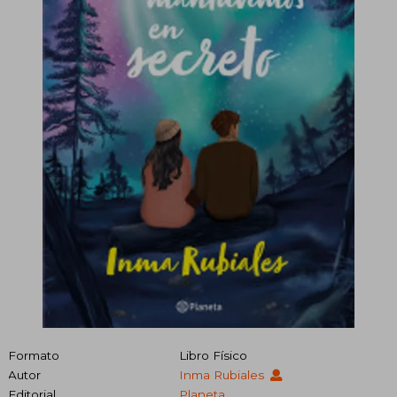
Formato
Libro Físico
Autor
Inma Rubiales
Editorial
Planeta