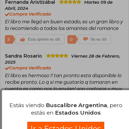
Fernanda Aristizábal
Martes 09 de
Abril, 2024
Compra Verificada
El libro me llegó en buen estado, es un gran libro y
lo recomiendo a todos los amantes del romance
5
0
Esta opinión es útil
No es útil
Sandra Rosario
Viernes 28 de Febrero,
2025
Compra Verificada
El libro es hermoso !! tan pronto esta disponible lo
recibe pronto. Lo q si me gustaría q tomaran en
cuenta es como nos lo envían! son costosos y muy
apreciados y amo quisiera que se estropearan en
el correo!. Gracias
Estás viendo
Buscalibre Argentina
, pero
estás en
Estados Unidos
5
0
Esta opinión es útil
No es útil
Ir a Estados Unidos