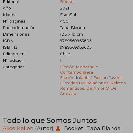
Editorial
Booket
Año
2021
Idioma
Español
N° páginas
400
Encuadernación
Tapa Blanda
Dimensiones
12.5 x 19 cm
ISBN
9789569963605
ISBN13
9789569963605
Editado en
Chile
N° edición
1
Categorías
Ficción Moderna Y
Contemporánea
Ficción Infantil / Ficción Juvenil:
Historias De Relaciones: Relatos
Románticos, De Amor O De
Amistad
Todo lo que Somos Juntos
Alice Kellen
(Autor)
·
Booket
· Tapa Blanda