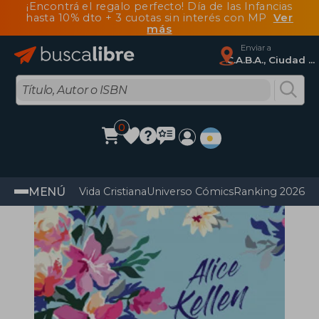
¡Encontrá el regalo perfecto! Día de las Infancias
hasta 10% dto + 3 cuotas sin interés con MP
Ver
más
Enviar a
C.A.B.A., Ciudad Autónoma De Buenos Aires
0
MENÚ
Vida Cristiana
Universo Cómics
Ranking 2026
Im