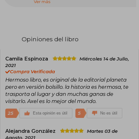
Ver más
personajes, las escenas y las emociones que
plasma en el papel. Es autora entre otros títulos
de las novelas Sigue lloviendo, El día que dejó
de nevar en Alaska, El chico que dibujaba
constelaciones, 33 razones para volver a verte,
23 otoños antes de ti, 13 locuras que regalarte,
Llévame a cualquier lugar, la bilogía Deja que
Opiniones del libro
ocurra: Todo lo que nunca fuimos y Todo lo que
somos juntos, Nosotros en la luna, Las alas de
Sophie y Tú y yo, invencibles.
Camila Espinoza
Miércoles 14 de Julio,
Es una enamorada de los gatos, adicta al
2021
chocolate y a las visitas interminables a librerías.
Compra Verificada
Hermoso libro, es original de la editorial planeta
pero en versión bolsillo. la historia es hermosa, te
trasporta al lugar y dan muchas ganas de
visitarlo. Axel es lo mejor del mundo.
25
5
Esta opinión es útil
No es útil
Alejandra González
Martes 03 de
Agosto, 2021