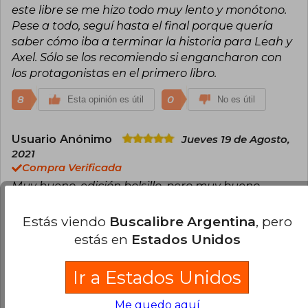
este libre se me hizo todo muy lento y monótono.
Pese a todo, seguí hasta el final porque quería
saber cómo iba a terminar la historia para Leah y
Axel. Sólo se los recomiendo si engancharon con
los protagonistas en el primero libro.
8
0
Esta opinión es útil
No es útil
Usuario Anónimo
Jueves 19 de Agosto,
2021
Compra Verificada
Muy bueno, edición bolsillo, pero muy bueno.
7
0
Esta opinión es útil
No es útil
Estás viendo
Buscalibre Argentina
, pero
estás en
Estados Unidos
Cargar más opiniones del libro
Ir a Estados Unidos
¿Leíste este libro?
Inicia sesión
para poder
agregar tu propia evaluación
.
Me quedo aquí