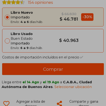
154 opiniones
Libro Nuevo
$ 66.830
-30%
Importado
$ 46.781
Envío:
4 a 6
días háb.
Libro Usado
Buen Estado
$ 40.963
Importado
Envío:
6 a 9
días háb.
Costos de importación incluídos en el precio ✅
Comprar
Llega entre
el 14 Ago
y
el 19 Ago
a
C.A.B.A., Ciudad
Autónoma de Buenos Aires
.
Seleccionar ubicación
Agregar a lista de
Comparte y gana
deseos
dinero