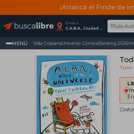
¡Arranca el Finde de I
Enviar a
C.A.B.A., Ciudad Autónoma De Buenos Aires
MENÚ
Vida Cristiana
Universo Cómics
Ranking 2026
Im
Toda
Tom 
Li
Im
En
Costo