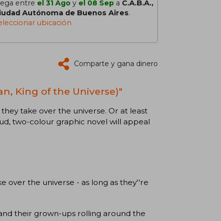
lega entre
el 31 Ago
y
el 08 Sep
a
C.A.B.A.,
iudad Autónoma de Buenos Aires
.
eleccionar ubicación
Comparte y gana dinero
lan, King of the Universe)"
they take over the universe. Or at least
-loud, two-colour graphic novel will appeal
e over the universe - as long as they''re
s and their grown-ups rolling around the