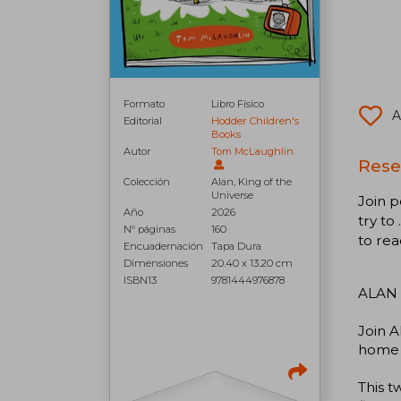
Formato
Libro Físico
A
Editorial
Hodder Children's
Books
Autor
Tom McLaughlin
Reseñ
Colección
Alan, King of the
Universe
Join p
Año
2026
try to
N° páginas
160
to rea
Encuadernación
Tapa Dura
Dimensiones
20.40 x 13.20 cm
ISBN13
9781444976878
ALAN 
Join A
home i
This t