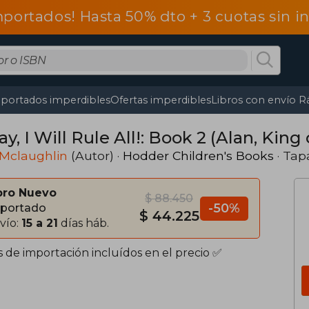
mportados! Hasta 50% dto + 3 cuotas sin 
portados imperdibles
Ofertas imperdibles
Libros con envío R
y, I Will Rule All!: Book 2 (Alan, King
Mclaughlin
(Autor) ·
Hodder Children's Books
· Tap
bro Nuevo
$ 88.450
-50%
portado
$ 44.225
vío:
15 a 21
días háb.
s de importación incluídos en el precio ✅