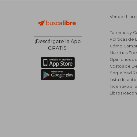
Vender Libro
Términos y C
Políticas de
¡Descárgate la App
Cómo Compr
GRATIS!
Nuestras Fo
Opiniones de
Costos de D
Seguridad R
Lista de auto
Incentivo a l
Libros Rec