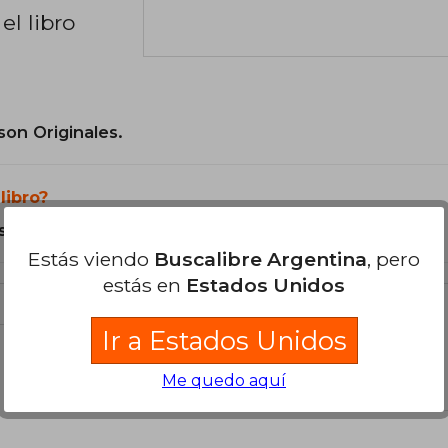
el libro
son Originales.
libro?
s Tapa Dura.
Estás viendo
Buscalibre Argentina
, pero
estás en
Estados Unidos
Ir a Estados Unidos
libro
Me quedo aquí