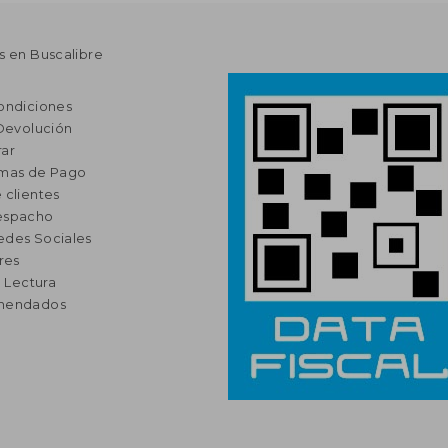
s en Buscalibre
ondiciones
 Devolución
ar
rmas de Pago
 clientes
espacho
edes Sociales
res
a Lectura
omendados