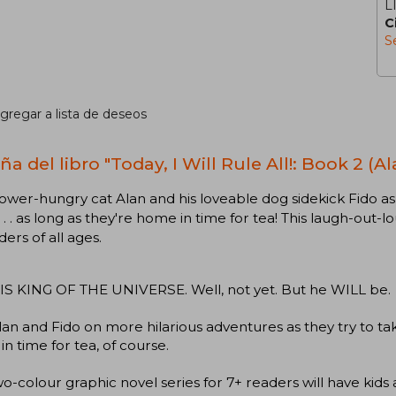
L
C
S
gregar a lista de deseos
a del libro "Today, I Will Rule All!: Book 2 (A
ower-hungry cat Alan and his loveable dog sidekick Fido as 
 . . . as long as they're home in time for tea! This laugh-out
ders of all ages.
IS KING OF THE UNIVERSE. Well, not yet. But he WILL be.
lan and Fido on more hilarious adventures as they try to tak
n time for tea, of course.
wo-colour graphic novel series for 7+ readers will have kid