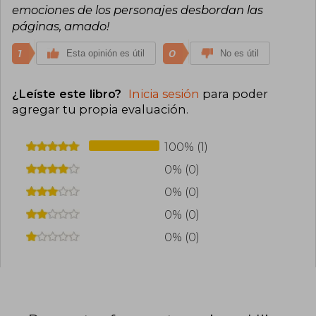
Historia de Daniela (Fuimos un invierno y Fuiste
emociones de los personajes desbordan las
mi verano, 2020), Te espero en el fin del mundo
páginas, amado!
(2021), El faro de los amores dormidos (2022) y El
color de las cosas invisibles (2023).
1
0
Esta opinión es útil
No es útil
¿Leíste este libro?
Inicia sesión
para poder
agregar tu propia evaluación
.
100% (1)
0% (0)
0% (0)
0% (0)
0% (0)