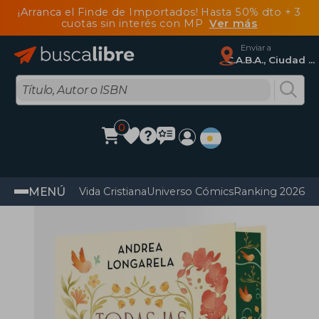
¡Arranca el Finde de Importados! Hasta 50% dto + 3
cuotas sin interés con MP
Ver más
Enviar a
C.A.B.A., Ciudad Autónoma De Buenos Aires
0
MENÚ
Vida Cristiana
Universo Cómics
Ranking 2026
Im