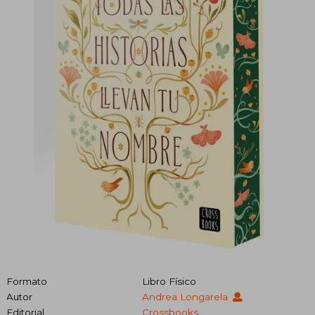
Formato
Libro Físico
Autor
Andrea Longarela
Editorial
Crossbooks