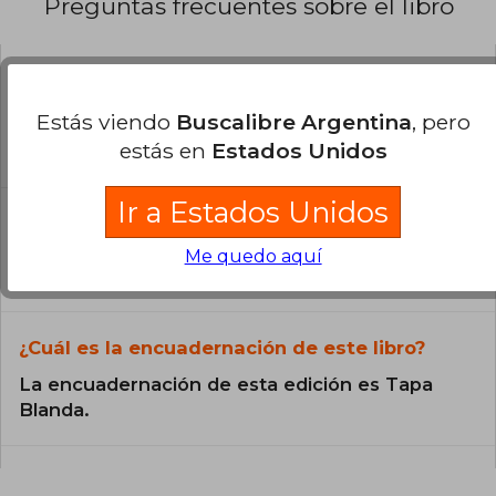
Preguntas frecuentes sobre el libro
¿El libro es original?
Estás viendo
Buscalibre Argentina
, pero
Todos los libros de nuestro
estás en
Estados Unidos
catálogo son Originales.
Ir a Estados Unidos
¿En qué Idioma está escrito el
libro?
Me quedo aquí
El libro está escrito en Español.
¿Cuál es la encuadernación de este libro?
La encuadernación de esta edición es Tapa
Blanda.