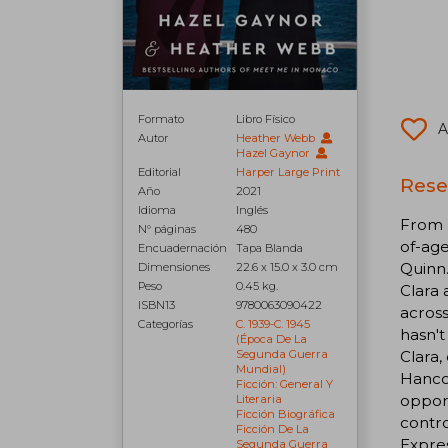
Formato
Libro Físico
A
Autor
Heather Webb
Hazel Gaynor
Editorial
Harper Large Print
Rese
Año
2021
Idioma
Inglés
From 
N° páginas
480
of-age
Encuadernación
Tapa Blanda
Quinn.
Dimensiones
22.6 x 15.0 x 3.0 cm
Peso
0.45 kg.
Clara 
ISBN13
9780063090422
across
Categorías
C. 1939-C. 1945
hasn't
(época De La
Segunda Guerra
Clara,
Mundial)
Hancoc
Ficción: General Y
opport
Literaria
Ficción Biográfica
contro
Ficción De La
Expres
Segunda Guerra