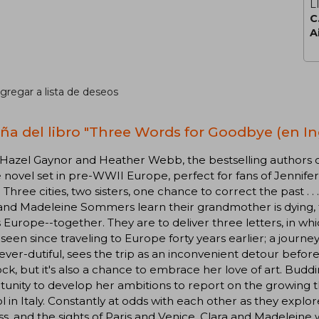
L
C
A
gregar a lista de deseos
ña del libro "Three Words for Goodbye (en In
Hazel Gaynor and Heather Webb, the bestselling authors
 novel set in pre-WWII Europe, perfect for fans of Jennife
 Three cities, two sisters, one chance to correct the past . 
and Madeleine Sommers learn their grandmother is dying, they
 Europe--together. They are to deliver three letters, in whi
 seen since traveling to Europe forty years earlier; a journe
 ever-dutiful, sees the trip as an inconvenient detour befor
k, but it's also a chance to embrace her love of art. Buddi
unity to develop her ambitions to report on the growing thr
l in Italy. Constantly at odds with each other as they expl
s, and the sights of Paris and Venice, Clara and Madeleine won