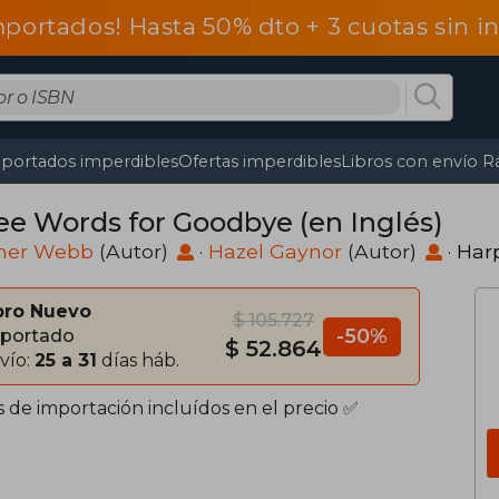
mportados! Hasta 50% dto + 3 cuotas sin 
portados imperdibles
Ofertas imperdibles
Libros con envío R
ee Words for Goodbye (en Inglés)
her Webb
(Autor)
·
Hazel Gaynor
(Autor)
·
Harp
bro Nuevo
$ 105.727
-50%
portado
$ 52.864
vío:
25 a 31
días háb.
s de importación incluídos en el precio ✅