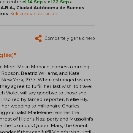
lega entre
el 14 Sep
y
el 22 Sep
a
.A.B.A., Ciudad Autónoma de Buenos
ires
.
Seleccionar ubicación
Comparte y gana dinero
glés)"
 of Meet Me in Monaco, comes a coming-
r Robson, Beatriz Williams, and Kate
. . New York, 1937: When estranged sisters
 agree to fulfill her last wish: to travel
ch Violet will say goodbye to those she
y inspired by famed reporter, Nellie Bly.
e her wedding to millionaire Charles
ng journalist Madeleine relishes the
eat of Hitler's Nazi party and Mussolini's
ore the luxurious Queen Mary, the Orient
der if they can fulfil Violet's wish, until