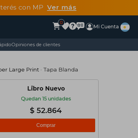
interés con MP
Ver más
0
Mi Cuenta
ápido
Opiniones de clientes
er Large Print
· Tapa Blanda
Libro Nuevo
Quedan 15 unidades
$ 52.864
Comprar