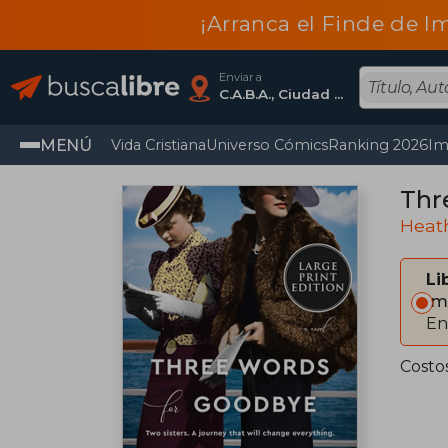
¡Arranca el Finde de I
Enviar a
C.A.B.A., Ciudad Autónoma De Buenos Aires
MENÚ
Vida Cristiana
Universo Cómics
Ranking 2026
Im
Thr
Heat
Li
Im
En
Costo