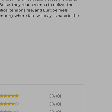
But as they reach Vienna to deliver the
itical tensions rise, and Europe feels
nburg, where fate will play its hand in the
0% (0)
0% (0)