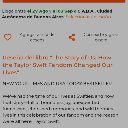
Llega entre
el 27 Ago
y
el 03 Sep
a
C.A.B.A., Ciudad
Autónoma de Buenos Aires
.
Seleccionar ubicación
Agregar a lista de
Comparte y gana
deseos
dinero
Reseña del libro "The Story of Us: How
the Taylor Swift Fandom Changed Our
Lives"
NEW YORK TIMES AND USA TODAY BESTSELLER
We've had the time of our lives as Swifties, and now
that story—full of boundless joy, unexpected
friendships, cherished memories, and wild theories—
lives in this celebration of our fandom and the reason
were all here: Taylor Swift.