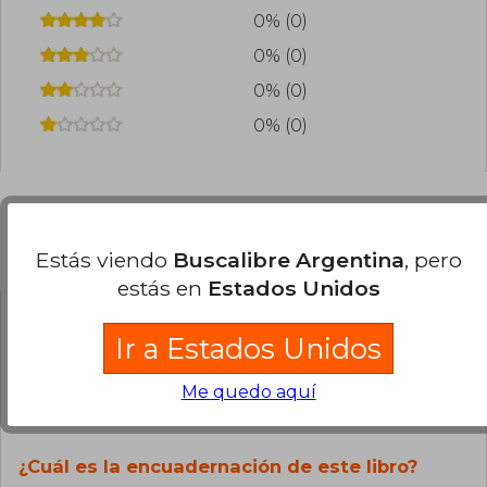
0% (0)
0% (0)
0% (0)
0% (0)
Preguntas frecuentes sobre el libro
Estás viendo
Buscalibre Argentina
, pero
estás en
Estados Unidos
¿El libro es original?
Ir a Estados Unidos
Todos los libros de nuestro
Me quedo aquí
catálogo son Originales.
¿Cuál es la encuadernación de este libro?