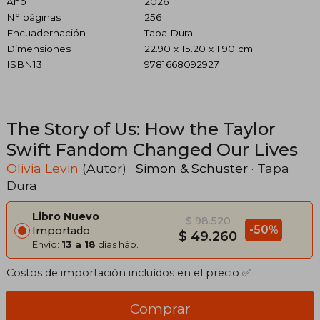
Año
2026
N° páginas
256
Encuadernación
Tapa Dura
Dimensiones
22.90 x 15.20 x 1.90 cm
ISBN13
9781668092927
The Story of Us: How the Taylor
Swift Fandom Changed Our Lives
Olivia Levin
(Autor) ·
Simon & Schuster
· Tapa
Dura
Libro Nuevo
$ 98.520
-50%
Importado
$ 49.260
Envío:
13 a 18
días háb.
Costos de importación incluídos en el precio ✅
Comprar