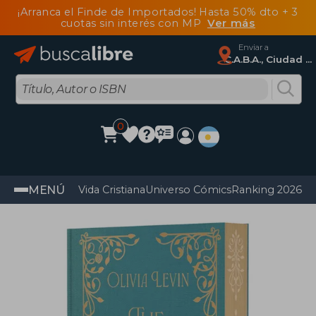
¡Arranca el Finde de Importados! Hasta 50% dto + 3
cuotas sin interés con MP
Ver más
Enviar a
C.A.B.A., Ciudad Autónoma De Buenos Aires
0
MENÚ
Vida Cristiana
Universo Cómics
Ranking 2026
Im