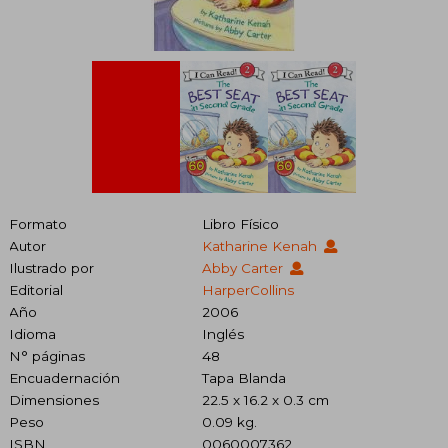
Formato
Libro Físico
Autor
Katharine Kenah
Ilustrado por
Abby Carter
Editorial
HarperCollins
Año
2006
Idioma
Inglés
N° páginas
48
Encuadernación
Tapa Blanda
Dimensiones
22.5 x 16.2 x 0.3 cm
Peso
0.09 kg.
ISBN
0060007362