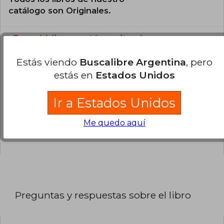
catálogo son Originales.
¿En qué Idioma está escrito el
libro?
Estás viendo
Buscalibre Argentina
, pero
El libro está escrito en Inglés.
estás en
Estados Unidos
¿Cuál es la encuadernación de este libro?
Ir a Estados Unidos
La encuadernación de esta edición es Tapa
Me quedo aquí
Blanda.
Preguntas y respuestas sobre el libro