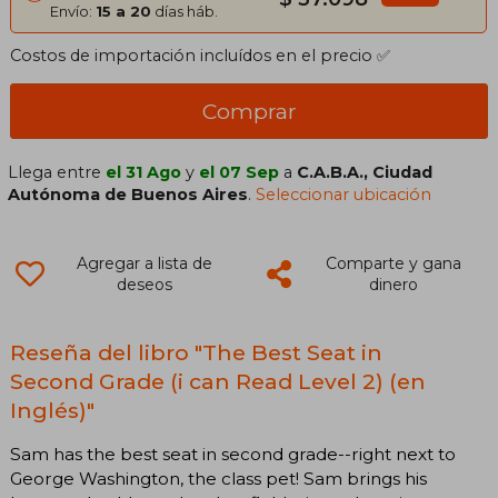
Envío:
15 a 20
días háb.
Costos de importación incluídos en el precio ✅
Comprar
Llega entre
el 31 Ago
y
el 07 Sep
a
C.A.B.A., Ciudad
Autónoma de Buenos Aires
.
Seleccionar ubicación
Agregar a lista de
Comparte y gana
deseos
dinero
Reseña del libro "The Best Seat in
Second Grade (i can Read Level 2) (en
Inglés)"
Sam has the best seat in second grade--right next to
George Washington, the class pet! Sam brings his