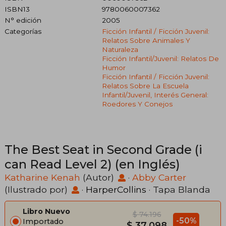
ISBN13
9780060007362
N° edición
2005
Categorías
Ficción Infantil / Ficción Juvenil:
Relatos Sobre Animales Y
Naturaleza
Ficción Infantil/juvenil: Relatos De
Humor
Ficción Infantil / Ficción Juvenil:
Relatos Sobre La Escuela
Infantil/juvenil, Interés General:
Roedores Y Conejos
The Best Seat in Second Grade (i
can Read Level 2) (en Inglés)
Katharine Kenah
(Autor)
·
Abby Carter
(Ilustrado por)
·
HarperCollins
· Tapa Blanda
Libro Nuevo
$ 74.196
-50%
Importado
$ 37.098