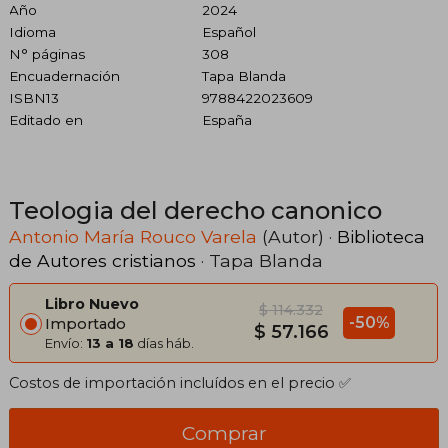
Año
2024
Idioma
Español
N° páginas
308
Encuadernación
Tapa Blanda
ISBN13
9788422023609
Editado en
España
Teologia del derecho canonico
Antonio María Rouco Varela
(Autor) ·
Biblioteca
de Autores cristianos
· Tapa Blanda
Libro Nuevo
$ 114.332
-50%
Importado
$ 57.166
Envío:
13 a 18
días háb.
Costos de importación incluídos en el precio ✅
Comprar