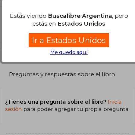
Estás viendo
Buscalibre Argentina
, pero
¿Cuál es la encuadernación de este libro?
estás en
Estados Unidos
La encuadernación de esta edición es Tapa
Blanda.
Ir a Estados Unidos
Me quedo aquí
Preguntas y respuestas sobre el libro
¿Tienes una pregunta sobre el libro?
Inicia
sesión
para poder agregar tu propia pregunta.