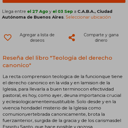
Llega entre
el 27 Ago
y
el 03 Sep
a
C.A.B.A., Ciudad
Autónoma de Buenos Aires
.
Seleccionar ubicación
Agregar a lista de
Comparte y gana
deseos
dinero
Reseña del libro "Teologia del derecho
canonico"
La recta comprension teologica de la funcionque tiene
el derecho canonico en la vida y en lamision de la
Iglesia, para llevarla a buen terminocon efectividad
pastoral, es hoy, como ayer, deuna importancia crucial
y eclesiologicamenteinsustituible. Solo desde y en la
vivencia hondadel misterio de la Iglesia como
comunion,vertebrada canonicamente, brota la
fuerzainterior, surgida de la gracia y de los carismasdel
Espiritu Santo, que hace posible y gozosa