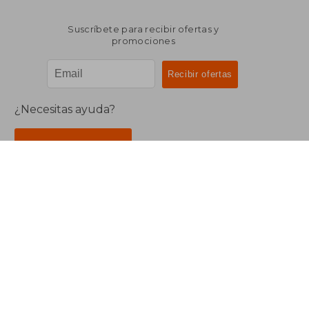
Suscríbete para recibir ofertas y
promociones
¿Necesitas ayuda?
Ir a Centro de Soporte
Buscalibre Argentina
Derechos Reservados.
Buscalibre Argentina
|
Buscalibre Chile
|
Buscalibre
Colombia
|
Buscalibre Ecuador
|
Buscalibre España
|