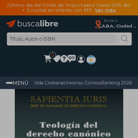
¡Último día del Finde de Importados! Hasta 50% dto
+ 3 cuotas sin interés con MP
Ver más
Enviar a
C.A.B.A., Ciudad Autónoma De Buenos Aires
0
MENÚ
Vida Cristiana
Universo Cómics
Ranking 2026
Im