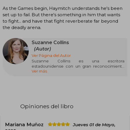
As the Games begin, Haymitch understands he's been
set up to fail. But there's something in him that wants
to fight... and have that fight reverberate far beyond
the deadly arena.
Suzanne Collins
(Autor)
Ver Página del Autor
Suzanne Collins es una escritora
estadounidense con un gran reconocimiento
Ver más
internacional, conocida principalmente por su
exitosa saga Los Juegos del Hambre. Nacida el
10 de agosto de 1962 en Hartford, Connecticut,
Collins creció en una familia militar, lo que influyó
profundamente en su perspectiva y en los
temas que aborda en sus obras.
Opiniones del libro
Collins estudió Drama y Telecomunicaciones en
la Universidad de Indiana, además de obtener
una maestría en escritura dramática de la
Universidad de Nueva York. Su carrera comenzó
Mariana Muñoz
Jueves 01 de Mayo,
como guionista para programas infantiles de