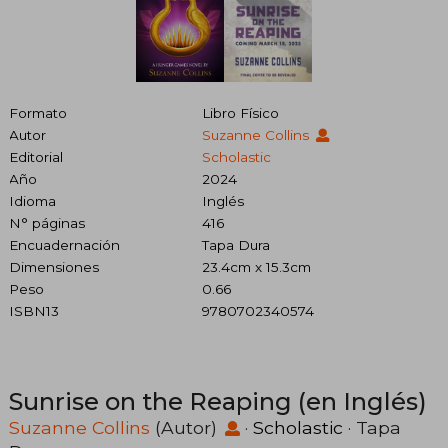
Formato
Libro Físico
Autor
Suzanne Collins
Editorial
Scholastic
Año
2024
Idioma
Inglés
N° páginas
416
Encuadernación
Tapa Dura
Dimensiones
23.4cm x 15.3cm
Peso
0.66
ISBN13
9780702340574
Sunrise on the Reaping (en Inglés)
Suzanne Collins
(Autor)
·
Scholastic
· Tapa