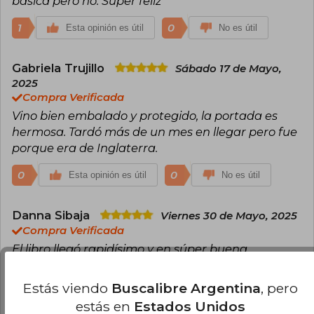
básica pero no. Super feliz
más influyentes del siglo XXI.
1
0
Esta opinión es útil
No es útil
Gabriela Trujillo
Sábado 17 de Mayo,
2025
Compra Verificada
Vino bien embalado y protegido, la portada es
hermosa. Tardó más de un mes en llegar pero fue
porque era de Inglaterra.
0
0
Esta opinión es útil
No es útil
Danna Sibaja
Viernes 30 de Mayo, 2025
Compra Verificada
El libro llegó rapidísimo y en súper buena
condición, se tomaron el tiempo de empacarlo de
una manera que no dañaría el libro. El libro en sí
Estás viendo
Buscalibre Argentina
, pero
está igual de bueno que los demás de los juegos
estás en
Estados Unidos
del hambre; Suzanne Collins no decepciona.