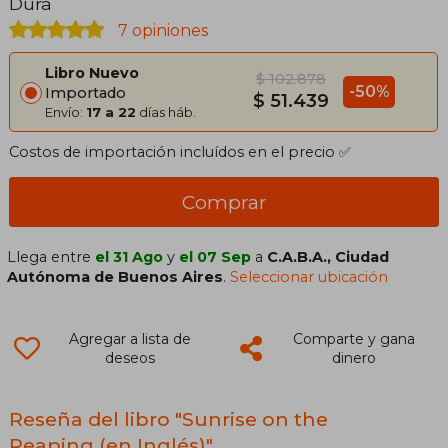
Dura
7 opiniones
Libro Nuevo
$ 102.878
-50%
Importado
$ 51.439
Envío:
17 a 22
días háb.
Costos de importación incluídos en el precio ✅
Comprar
Llega entre
el 31 Ago
y
el 07 Sep
a
C.A.B.A., Ciudad
Autónoma de Buenos Aires
.
Seleccionar ubicación
Agregar a lista de
Comparte y gana
deseos
dinero
Reseña del libro "Sunrise on the
Reaping (en Inglés)"