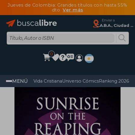
Jueves de Colombia: Grandes títulos con hasta 55%
dto
Ver más
Enviar a
C.A.B.A., Ciudad Autónoma De Buenos Aires
0
MENÚ
Vida Cristiana
Universo Cómics
Ranking 2026
Im