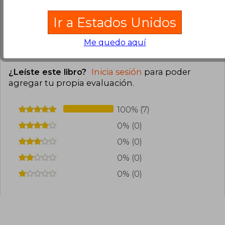
0
0
Ir a Estados Unidos
Esta opinión es útil
No es útil
Me quedo aquí
Cargar más opiniones del libro
¿Leíste este libro?
Inicia sesión
para poder
agregar tu propia evaluación
.
100% (7)
0% (0)
0% (0)
0% (0)
0% (0)