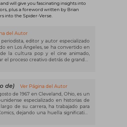
d will give you fascinating insights into
rs, plus a foreword written by Brian
ers into the Spider-Verse.
na del Autor
eriodista, editor y autor especializado
ado en Los Ángeles, se ha convertido en
e la cultura pop y el cine animado,
r el proceso creativo detrás de grandes
Animation Magazine y colaborador en
Reporter, ha documentado la evolución
rigor y pasión. Entre sus obras más
nto the Spider-Verse: The Art of the
o de)
Ver Página del Autor
on, The Art of The Mitchells vs. The
gosto de 1967 en Cleveland, Ohio, es un
ots y Klaus: The Art of the Movie. Sus
unidense especializado en historias de
le para quienes aman el cine animado y
largo de su carrera, ha trabajado para
mics, dejando una huella significativa