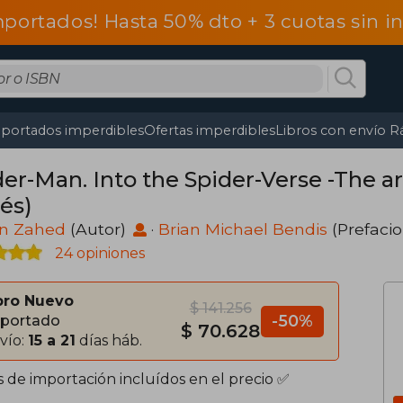
mportados! Hasta 50% dto + 3 cuotas sin 
portados imperdibles
Ofertas imperdibles
Libros con envío R
der-Man. Into the Spider-Verse -The ar
és)
n Zahed
(Autor)
·
Brian Michael Bendis
(Prefaci
24 opiniones
bro Nuevo
$ 141.256
-50%
portado
$ 70.628
vío:
15 a 21
días háb.
s de importación incluídos en el precio ✅