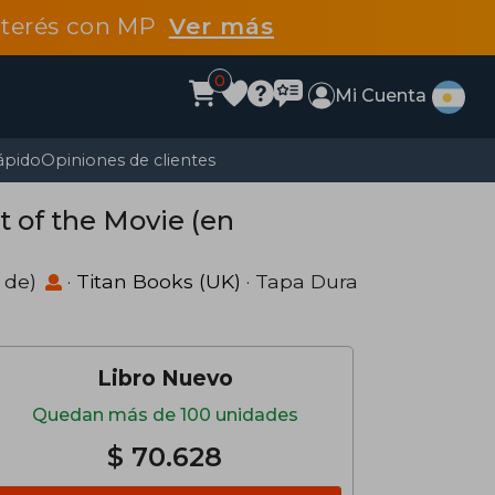
interés con MP
Ver más
0
Mi Cuenta
ápido
Opiniones de clientes
t of the Movie (en
o de)
·
Titan Books (UK)
· Tapa Dura
Libro Nuevo
Quedan más de 100 unidades
$ 70.628