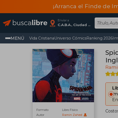
¡Arranca el Finde de I
Enviar a
C.A.B.A., Ciudad Autónoma De Buenos Aires
MENÚ
Vida Cristiana
Universo Cómics
Ranking 2026
Im
Spi
Ingl
Rami
Li
Im
En
Formato
Libro Físico
Costo
Autor
Ramin Zahed