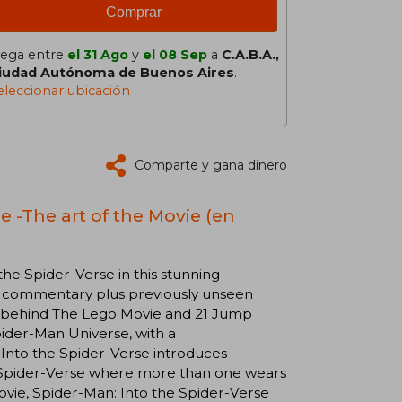
Comprar
lega entre
el 31 Ago
y
el 08 Sep
a
C.A.B.A.,
iudad Autónoma de Buenos Aires
.
eleccionar ubicación
Comparte y gana dinero
e -The art of the Movie (en
he Spider-Verse in this stunning
tist commentary plus previously unseen
ds behind The Lego Movie and 21 Jump
Spider-Man Universe, with a
n: Into the Spider-Verse introduces
the Spider-Verse where more than one wears
ovie, Spider-Man: Into the Spider-Verse