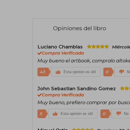
Opiniones del libro
Luciano Chamblas
Miércol
Compra Verificada
Muy bueno el artbook, compralo altok
43
0
Esta opinión es útil
No
John Sebastian Sandino Gomez
Compra Verificada
Muy bueno, prefiero comprar por busca
5
0
Esta opinión es útil
No 