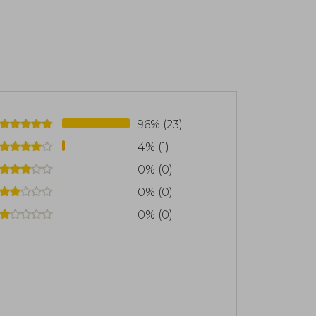
uentran "Ultimate Spider-Man" (2000),
una nueva generación, y "Los Nuevos
equipo de superhéroes. Además, es co-
es y Jessica Jones. Su trabajo ha sido
incluyendo el de "Mejor guionista del
96% (23)
4% (1)
0% (0)
0% (0)
0% (0)