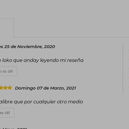
Entre sus obras más destacadas se enc
donde revitalizó al personaje para 
Vengadores" (2004), que redefinió al 
creador de personajes como Miles Moral
reconocido con cinco premios Eisner, 
año" en dos ocasiones consecutivas.
es 25 de Noviembre, 2020
e loko que anday leyendo mi reseña
 es útil
Domingo 07 de Marzo, 2021
libre que por cualquier otro medio
es útil