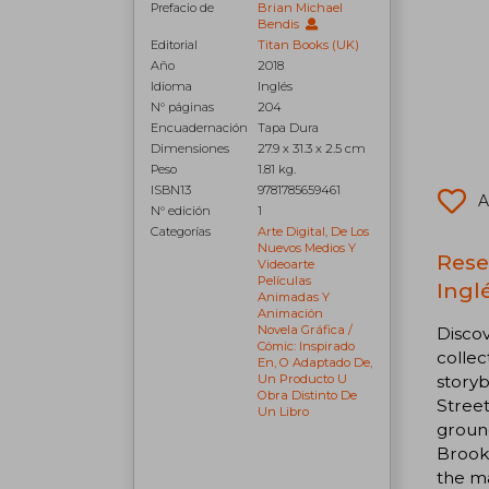
Prefacio de
Brian Michael
Bendis
Editorial
Titan Books (UK)
Año
2018
Idioma
Inglés
N° páginas
204
Encuadernación
Tapa Dura
Dimensiones
27.9 x 31.3 x 2.5 cm
Peso
1.81 kg.
ISBN13
9781785659461
A
N° edición
1
Categorías
Arte Digital, De Los
Nuevos Medios Y
Rese
Videoarte
Películas
Inglé
Animadas Y
Animación
Novela Gráfica /
Discov
Cómic: Inspirado
collec
En, O Adaptado De,
storyb
Un Producto U
Obra Distinto De
Street
Un Libro
ground
Brookl
the ma