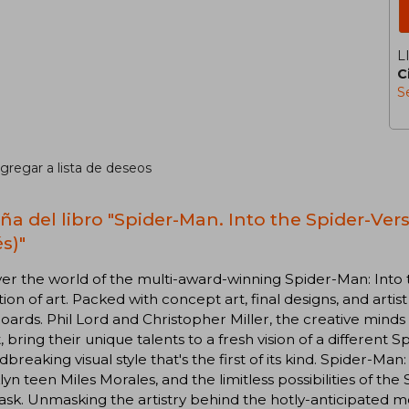
L
C
S
gregar a lista de deseos
ña del libro "Spider-Man. Into the Spider-Vers
s)"
er the world of the multi-award-winning Spider-Man: Into t
tion of art. Packed with concept art, final designs, and ar
oards. Phil Lord and Christopher Miller, the creative min
, bring their unique talents to a fresh vision of a different 
breaking visual style that's the first of its kind. Spider-Ma
yn teen Miles Morales, and the limitless possibilities of 
sk. Unmasking the artistry behind the hotly-anticipated m