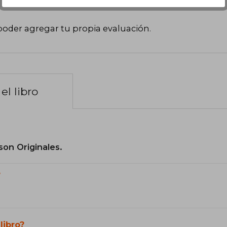
poder agregar tu propia evaluación
.
el libro
son Originales.
?
libro?