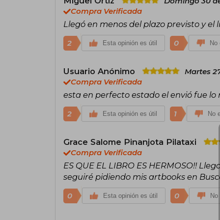
Miguel Ortiz
Domingo 30 de
Compra Verificada
Llegó en menos del plazo previsto y el l
2
0
Esta opinión es útil
No 
Usuario Anónimo
Martes 27
Compra Verificada
esta en perfecto estado el envió fue lo
2
1
Esta opinión es útil
No e
Grace Salome Pinanjota Pilataxi
Compra Verificada
ES QUE EL LIBRO ES HERMOSO!! Llego 
seguiré pidiendo mis artbooks en Busc
0
0
Esta opinión es útil
No 