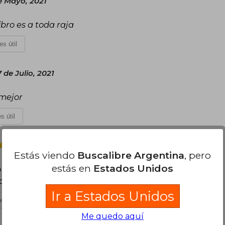
 Mayo, 2021
ibro es a toda raja
es útil
 de Julio, 2021
 mejor
s útil
Viernes 24 de Abril, 2026
Estás viendo
Buscalibre Argentina
, pero
estás en
Estados Unidos
en perfectas condiciones 100% recomendado,
alibre
Ir a Estados Unidos
es útil
Me quedo aquí