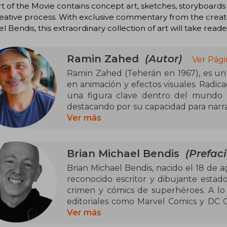
t of the Movie contains concept art, sketches, storyboards an
eative process. With exclusive commentary from the creato
l Bendis, this extraordinary collection of art will take read
Ramin Zahed
(Autor)
Ver Pági
Ramin Zahed (Teherán en 1967), es un p
en animación y efectos visuales. Radic
una figura clave dentro del mundo d
destacando por su capacidad para narra
producciones. Como editor jefe de 
Ver más
medios como Variety o The Hollywood 
de la animación contemporánea con 
conocidas se encuentra Spider-Man: I
Brian Michael Bendis
(Prefaci
Movie, The Art of DreamWorks Animati
Brian Michael Bendis, nacido el 18 de a
Machines, The Art of Love, Death + Rob
reconocido escritor y dibujante estado
libros son una referencia indispensab
crimen y cómics de superhéroes. A lo 
desean conocer sus entresijos.
editoriales como Marvel Comics y DC Co
en la industria del cómic.
Ver más