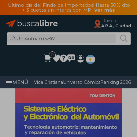
¡Último día del Finde de Importados! Hasta 50% dto
+ 3 cuotas sin interés con MP
Ver más
Enviar a
C.A.B.A., Ciudad Autónoma De Buenos Aires
0
MENÚ
Vida Cristiana
Universo Cómics
Ranking 2026
Im