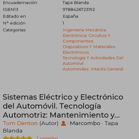
Encuadernación
Tapa Blanda
ISBN13
9788426723192
Editado en
España
N° edición
1
Categorías
Ingeniería Mecánica
Electrónica: Circuitos Y
Componentes
Dispositivos Y Materiales
Electrónicos
Tecnología Y Actividades Del
Automóvil
Automóviles: Interés General
Sistemas Eléctrico y Electrónico
del Automóvil. Tecnología
Automotriz: Mantenimiento y
Reparación de Vehículos
Tom Denton
(Autor)
·
Marcombo
· Tapa
Blanda
1 opinión