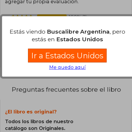
agregar tu propia evaluación
.
100% (1)
0% (0)
Estás viendo
Buscalibre Argentina
, pero
0% (0)
estás en
Estados Unidos
0% (0)
Ir a Estados Unidos
0% (0)
Me quedo aquí
Preguntas frecuentes sobre el libro
¿El libro es original?
Todos los libros de nuestro
catálogo son Originales.