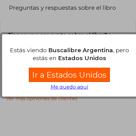
Preguntas y respuestas sobre el libro
¿Tienes una pregunta sobre el libro?
Inicia
sesión
para poder agregar tu propia pregunta.
Estás viendo
Buscalibre Argentina
, pero
estás en
Estados Unidos
Ir a Estados Unidos
Opiniones sobre Buscalibre
Me quedo aquí
Ver más opiniones de clientes