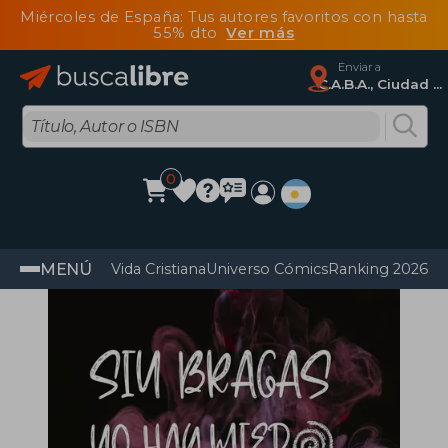
Miércoles de España: Tus autores favoritos con hasta
55% dto
Ver más
Enviar a
C.A.B.A., Ciudad Autónoma De Buenos Aires
0
MENÚ
Vida Cristiana
Universo Cómics
Ranking 2026
Im