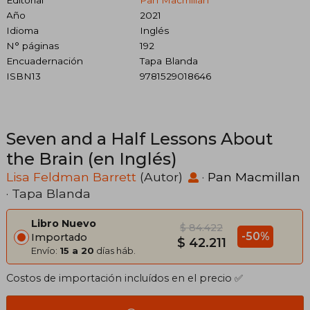
Año
2021
Idioma
Inglés
N° páginas
192
Encuadernación
Tapa Blanda
ISBN13
9781529018646
Seven and a Half Lessons About
the Brain (en Inglés)
Lisa Feldman Barrett
(Autor)
·
Pan Macmillan
· Tapa Blanda
Libro Nuevo
$ 84.422
-50%
Importado
$ 42.211
Envío:
15 a 20
días háb.
Costos de importación incluídos en el precio ✅