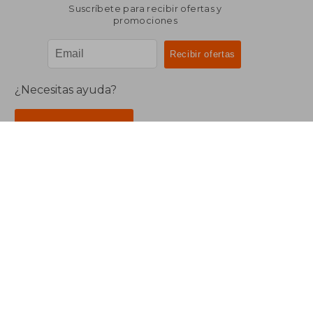
Suscríbete para recibir ofertas y
promociones
¿Necesitas ayuda?
Ir a Centro de Soporte
Buscalibre Argentina
Derechos Reservados.
Buscalibre Argentina
|
Buscalibre Chile
|
Buscalibre
Colombia
|
Buscalibre Ecuador
|
Buscalibre España
|
Buscalibre Uruguay
|
Buscalibre México
|
Buscalibre
Perú
|
Buscalibre Estados Unidos
|
Buscalibre Otros