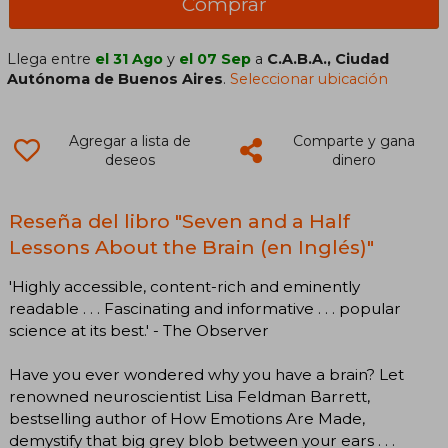
Comprar
Llega entre
el 31 Ago
y
el 07 Sep
a
C.A.B.A., Ciudad
Autónoma de Buenos Aires
.
Seleccionar ubicación
Agregar a lista de
Comparte y gana
deseos
dinero
Reseña del libro "Seven and a Half
Lessons About the Brain (en Inglés)"
'Highly accessible, content-rich and eminently
readable . . . Fascinating and informative . . . popular
science at its best.' - The Observer
Have you ever wondered why you have a brain? Let
renowned neuroscientist Lisa Feldman Barrett,
bestselling author of How Emotions Are Made,
demystify that big grey blob between your ears . . .