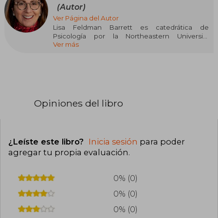
(Autor)
Ver Página del Autor
Lisa Feldman Barrett es catedrática de
Psicología por la Northeastern University
Ver más
(Boston, Massachusetts) y recibió el premio NIH
Director’s Pioneer por su investigación pionera
sobre las emociones en el cerebro. Es miembro
electo de la Royal Society of Canada.
Opiniones del libro
¿Leíste este libro?
Inicia sesión
para poder
agregar tu propia evaluación
.
0% (0)
0% (0)
0% (0)