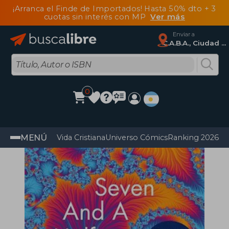
¡Arranca el Finde de Importados! Hasta 50% dto + 3
cuotas sin interés con MP
Ver más
Enviar a
C.A.B.A., Ciudad Autónoma De Buenos Aires
0
MENÚ
Vida Cristiana
Universo Cómics
Ranking 2026
Im