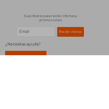
Suscríbete para recibir ofertas y
promociones
¿Necesitas ayuda?
Ir a Centro de Soporte
Buscalibre Argentina
Derechos Reservados.
Buscalibre Argentina
|
Buscalibre Chile
|
Buscalibre