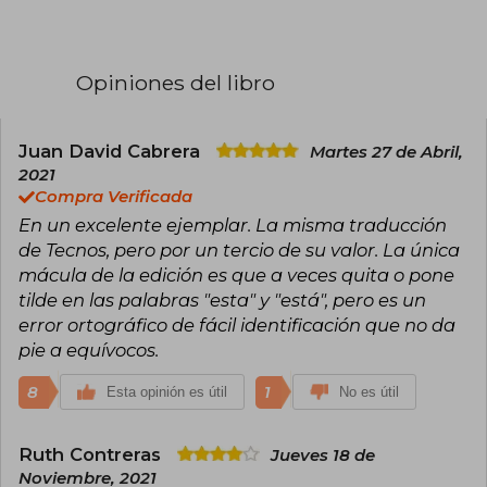
Heidegger, de soltera, Kemp (1858-1927). Cursó
sus estudios de teología católica y después
filosofía occidental en la Universidad de
Friburgo, donde fue alumno de Edmund Husserl,
Opiniones del libro
el fundador de la fenomenología. Ya en el año
1915 comenzó a ejercer como profesor en
Friburgo. Tras impartir clases durante cinco años
en Marburgo, llegó a ser profesor de filosofía en
Juan David Cabrera
Martes 27 de Abril,
Friburgo en 1928. En 1933 le nombran rector de
2021
la universidad de Friburgo y se afilia al partido
Compra Verificada
nacionalsocialista (NSDAP). renuncia la
En un excelente ejemplar. La misma traducción
prelusión rectoral sobre Autoafirmación de la
Universidad alemana. Organización del
de Tecnos, pero por un tercio de su valor. La única
campamento de la ciencia. Apariciones
mácula de la edición es que a veces quita o pone
propagandísticas en Leipzig, Heildelberg y
tilde en las palabras "esta" y "está", pero es un
Tubinga. Colaborador en la reforma de la
error ortográfico de fácil identificación que no da
universidad de Baden (introducción de principio
del caudillaje). Renuncia al rectorado al año
pie a equívocos.
siguiente por discrepancias con el gobierno y
deja de ocuparse de política. Comienza un
8
1
Esta opinión es útil
No es útil
periodo de casi absoluto silencio: Heidegger no
publicará casi nada hasta 1942. En cambio dicta
regularmente sus cursos académicos. Falleció
Ruth Contreras
Jueves 18 de
en Messkirch el 26 de mayo de 1976.
Noviembre, 2021