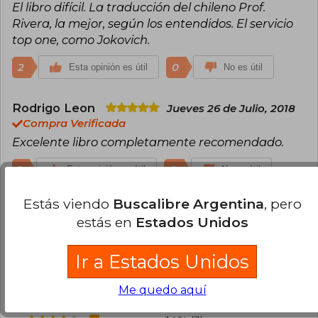
El libro difícil. La traducción del chileno Prof.
Rivera, la mejor, según los entendidos. El servicio
top one, como Jokovich.
2
0
Esta opinión es útil
No es útil
Rodrigo Leon
Jueves 26 de Julio, 2018
Compra Verificada
Excelente libro completamente recomendado.
1
0
Esta opinión es útil
No es útil
Estás viendo
Buscalibre Argentina
, pero
Cargar más opiniones del libro
estás en
Estados Unidos
¿Leíste este libro?
Inicia sesión
para poder
Ir a Estados Unidos
agregar tu propia evaluación
.
Me quedo aquí
86% (18)