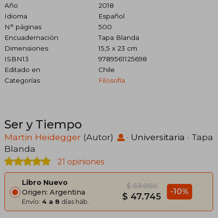
Año
2018
Idioma
Español
N° páginas
500
Encuadernación
Tapa Blanda
Dimensiones
15,5 x 23 cm
ISBN13
9789561125698
Editado en
Chile
Categorías
Filosofía
Ser y Tiempo
Martin Heidegger
(Autor)
·
Universitaria
· Tapa
Blanda
21 opiniones
Libro Nuevo
$ 53.050
-10%
Origen: Argentina
$ 47.745
Envío:
4 a 8
días háb.