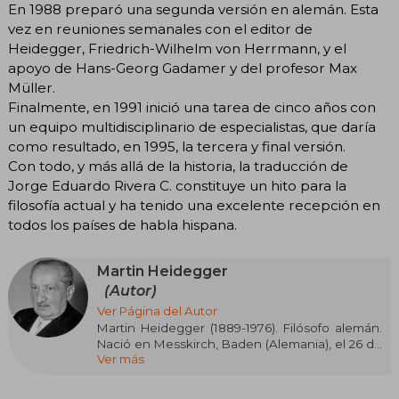
En 1988 preparó una segunda versión en alemán. Esta
vez en reuniones semanales con el editor de
Heidegger, Friedrich-Wilhelm von Herrmann, y el
apoyo de Hans-Georg Gadamer y del profesor Max
Müller.
Finalmente, en 1991 inició una tarea de cinco años con
un equipo multidisciplinario de especialistas, que daría
como resultado, en 1995, la tercera y final versión.
Con todo, y más allá de la historia, la traducción de
Jorge Eduardo Rivera C. constituye un hito para la
filosofía actual y ha tenido una excelente recepción en
todos los países de habla hispana.
Martin Heidegger
(Autor)
Ver Página del Autor
Martin Heidegger (1889-1976). Filósofo alemán.
Nació en Messkirch, Baden (Alemania), el 26 de
Ver más
septiembre de 1889. Su padre, Friedrich
Heidegger (1851-1924) es sacristán católico y
maestro tonelero, su madre es Johanna