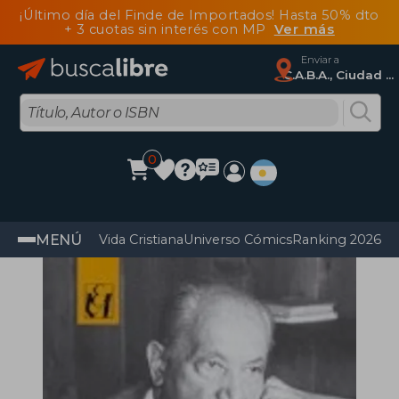
¡Último día del Finde de Importados! Hasta 50% dto
+ 3 cuotas sin interés con MP
Ver más
Enviar a
C.A.B.A., Ciudad Autónoma De Buenos Aires
0
MENÚ
Vida Cristiana
Universo Cómics
Ranking 2026
Im