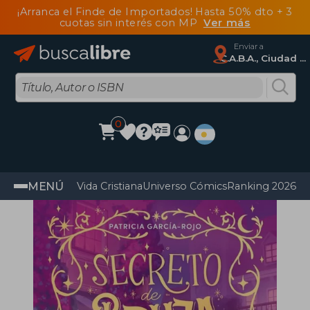
¡Arranca el Finde de Importados! Hasta 50% dto + 3
cuotas sin interés con MP
Ver más
Enviar a
C.A.B.A., Ciudad Autónoma De Buenos Aires
0
MENÚ
Vida Cristiana
Universo Cómics
Ranking 2026
Im