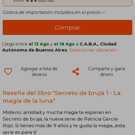
Envío:
4 a 6
días háb.
Costos de importación incluídos en el precio ✅
Comprar
Llega entre
el 13 Ago
y
el 18 Ago
a
C.A.B.A., Ciudad
Autónoma de Buenos Aires
.
Seleccionar ubicación
Agregar a lista de
Comparte y gana
deseos
dinero
Reseña del libro "Secreto de bruja 1 - La
magia de la luna"
Misterio, amistad y mucha magia te esperan en
Secreto de bruja, la nueva serie de Patricia García-
Rojo. Si tienes más de 9 años y te gusta la magia, ¡esta
serie es para ti!