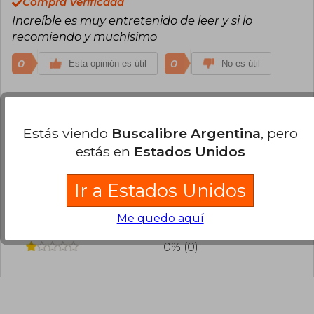
Compra Verificada
Increíble es muy entretenido de leer y si lo
recomiendo y muchísimo
0
0
Esta opinión es útil
No es útil
¿Leíste este libro?
Inicia sesión
para poder
agregar tu propia evaluación
.
Estás viendo
Buscalibre Argentina
, pero
estás en
Estados Unidos
50% (1)
50% (1)
Ir a Estados Unidos
0% (0)
Me quedo aquí
0% (0)
0% (0)