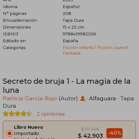
Idioma
Español
N° páginas
208
Encuadernación
Tapa Dura
Dimensiones
15 x 23 cm
ISBN13
9788419982056
Editado en
España
Categorías
Ficción Infantil / Ficción Juvenil:
Fantasía
Secreto de bruja 1 - La magia de la
luna
Patricia García-Rojo
(Autor)
·
Alfaguara
· Tapa
Dura
2 opiniones
Libro Nuevo
$ 71.506
-40%
Importado
$ 42.903