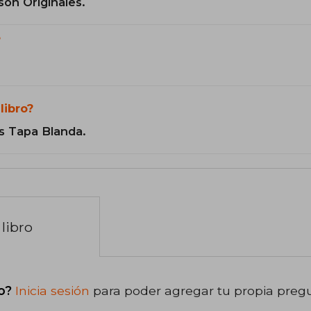
son Originales.
?
libro?
s Tapa Blanda.
libro
o?
Inicia sesión
para poder agregar tu propia preg