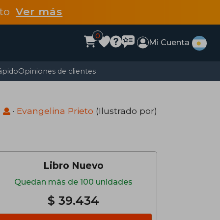
dto
Ver más
0
Mi Cuenta
ápido
Opiniones de clientes
)
·
Evangelina Prieto
(Ilustrado por)
Libro Nuevo
Quedan más de 100 unidades
$ 39.434