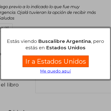
lego previo a lo indicado lo que fue muy
gencia. Ojalá tuvieran la opción de recibir más
 Saludos
es útil
Estás viendo
Buscalibre Argentina
, pero
estás en
Estados Unidos
poder agregar tu propia evaluación
.
Ir a Estados Unidos
Me quedo aquí
el libro