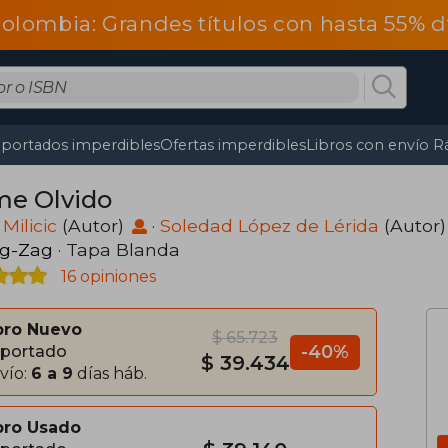
olombia: Grandes títulos con hasta 55% 
portados imperdibles
Ofertas imperdibles
Libros con envío R
me Olvido
Milicic
(Autor)
·
Soledad López de Lérida
(Autor
ig-Zag
· Tapa Blanda
16 opiniones
bro Nuevo
$ 65.723
-40%
portado
$ 39.434
vío:
6 a 9
días háb.
bro Usado