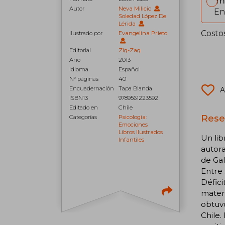
Im
Autor
Neva Milicic
En
Soledad López De
Lérida
Costo
Ilustrado por
Evangelina Prieto
Editorial
Zig-Zag
Año
2013
Idioma
Español
N° páginas
40
Encuadernación
Tapa Blanda
A
ISBN13
9789561223592
Editado en
Chile
Rese
Categorías
Psicología:
Emociones
Libros Ilustrados
Un lib
Infantiles
autora
de Gal
Entre 
Défici
matern
obtuvo
Chile.