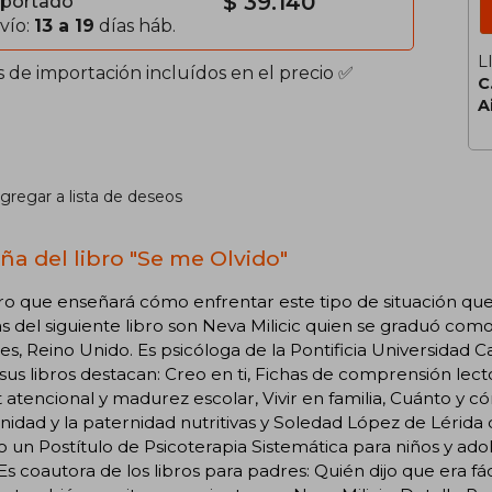
$ 39.140
portado
vío:
13 a 19
días háb.
L
s de importación incluídos en el precio ✅
C
A
gregar a lista de deseos
ña del libro "Se me Olvido"
ro que enseñará cómo enfrentar este tipo de situación qu
s del siguiente libro son Neva Milicic quien se graduó com
es, Reino Unido. Es psicóloga de la Pontificia Universidad C
sus libros destacan: Creo en ti, Fichas de comprensión lect
t atencional y madurez escolar, Vivir en familia, Cuánto y c
idad y la paternidad nutritivas y Soledad López de Lérida q
 un Postítulo de Psicoterapia Sistemática para niños y ado
 Es coautora de los libros para padres: Quién dijo que era f