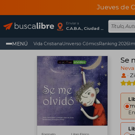
Jueves de C
Enviar a
C.A.B.A., Ciudad Autónoma De Buenos Aires
MENÚ
Vida Cristiana
Universo Cómics
Ranking 2026
Im
Se 
Neva 
·
Z
Li
Im
En
Li
Formato
Libro Físico