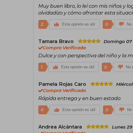
Muy buen libro, lo leí con mis niños y 
olvidadizo y cómo afrontar esta situac
2
0
Esta opinión es útil
No 
Tamara Bravo
Domingo 07 
Compra Verificada
Dulce y con perspectiva del niño y la 
1
0
Esta opinión es útil
No e
Pamela Rojas Caro
Miércol
Compra Verificada
Rápida entrega y en buen estado
0
0
Esta opinión es útil
No 
Andrea Alcántara
Lunes 29