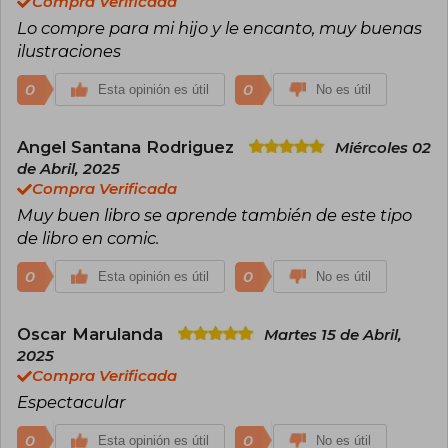
Compra Verificada
Lo compre para mi hijo y le encanto, muy buenas
ilustraciones
0
0
Esta opinión es útil
No es útil
Angel Santana Rodriguez
Miércoles 02
de Abril, 2025
Compra Verificada
Muy buen libro se aprende también de este tipo
de libro en comic.
0
0
Esta opinión es útil
No es útil
Oscar Marulanda
Martes 15 de Abril,
2025
Compra Verificada
Espectacular
0
0
Esta opinión es útil
No es útil