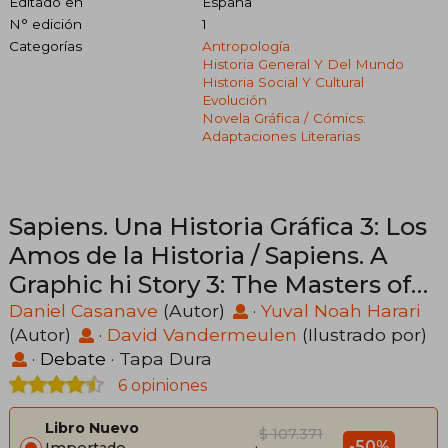
Editado en
España
N° edición
1
Categorías
Antropología
Historia General Y Del Mundo
Historia Social Y Cultural
Evolución
Novela Gráfica / Cómics:
Adaptaciones Literarias
Sapiens. Una Historia Gráfica 3: Los
Amos de la Historia / Sapiens. A
Graphic hi Story 3: The Masters of
History
Daniel Casanave
(Autor)
·
Yuval Noah Harari
(Autor)
·
David Vandermeulen
(Ilustrado por)
·
Debate
· Tapa Dura
6 opiniones
Libro Nuevo
$ 107.371
-50%
Importado