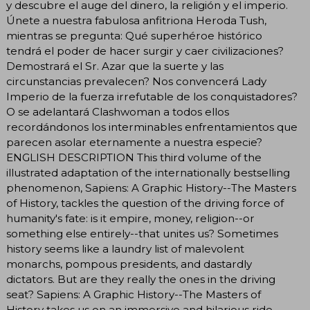
y descubre el auge del dinero, la religión y el imperio.
Únete a nuestra fabulosa anfitriona Heroda Tush,
mientras se pregunta: Qué superhéroe histórico
tendrá el poder de hacer surgir y caer civilizaciones?
Demostrará el Sr. Azar que la suerte y las
circunstancias prevalecen? Nos convencerá Lady
Imperio de la fuerza irrefutable de los conquistadores?
O se adelantará Clashwoman a todos ellos
recordándonos los interminables enfrentamientos que
parecen asolar eternamente a nuestra especie?
ENGLISH DESCRIPTION This third volume of the
illustrated adaptation of the internationally bestselling
phenomenon, Sapiens: A Graphic History--The Masters
of History, tackles the question of the driving force of
humanity's fate: is it empire, money, religion--or
something else entirely--that unites us? Sometimes
history seems like a laundry list of malevolent
monarchs, pompous presidents, and dastardly
dictators. But are they really the ones in the driving
seat? Sapiens: A Graphic History--The Masters of
History takes us on an immersive and hilarious ride