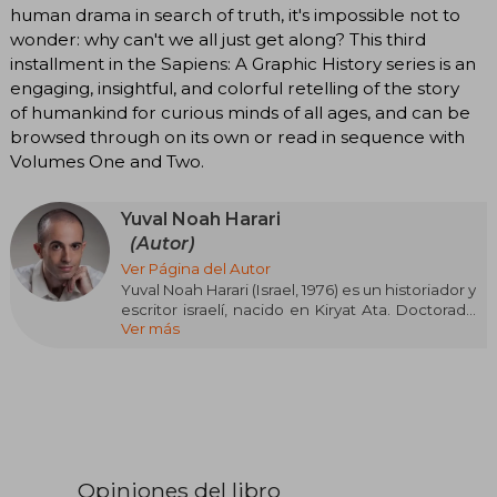
human drama in search of truth, it's impossible not to
wonder: why can't we all just get along? This third
installment in the Sapiens: A Graphic History series is an
engaging, insightful, and colorful retelling of the story
of humankind for curious minds of all ages, and can be
browsed through on its own or read in sequence with
Volumes One and Two.
Yuval Noah Harari
(Autor)
Ver Página del Autor
Yuval Noah Harari (Israel, 1976) es un historiador y
escritor israelí, nacido en Kiryat Ata. Doctorado
Ver más
por la Universidad de Oxford, es profesor en la
Universidad Hebrea de Jerusalén. Su libro más
conocido es Sapiens: De animales a dioses,
traducido a decenas de idiomas y considerado
un fenómeno global. Otros títulos destacados
son Homo Deus, 21 lecciones para el siglo XXI y
Nexus. Harari ha sido invitado a foros
internacionales y su obra explora la evolución
Opiniones del libro
humana, la inteligencia artificial y el futuro de la