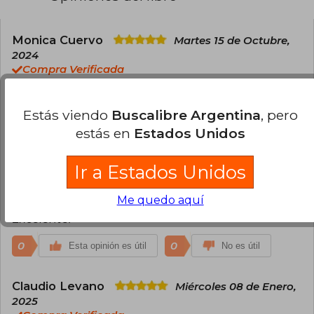
humanidad.
Monica Cuervo
Martes 15 de Octubre,
2024
Compra Verificada
Excelente libro. Es una forma diferente de
mostrar la historia.
Estás viendo
Buscalibre Argentina
, pero
1
1
estás en
Estados Unidos
Esta opinión es útil
No es útil
Ir a Estados Unidos
Juan Gómez
Martes 24 de Diciembre,
2024
Me quedo aquí
Compra Verificada
Excelente.
0
0
Esta opinión es útil
No es útil
Claudio Levano
Miércoles 08 de Enero,
2025