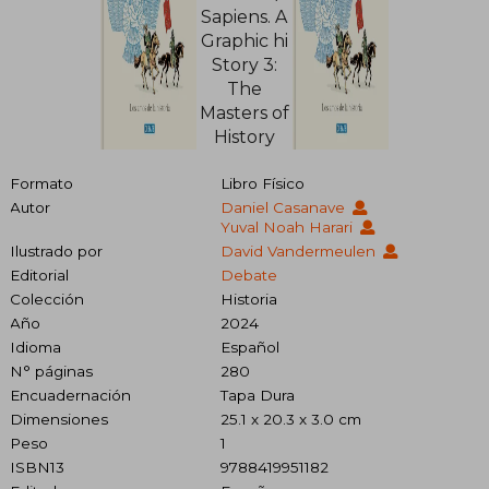
Formato
Libro Físico
Autor
Daniel Casanave
Yuval Noah Harari
Ilustrado por
David Vandermeulen
Editorial
Debate
Colección
Historia
Año
2024
Idioma
Español
N° páginas
280
Encuadernación
Tapa Dura
Dimensiones
25.1 x 20.3 x 3.0 cm
Peso
1
ISBN13
9788419951182