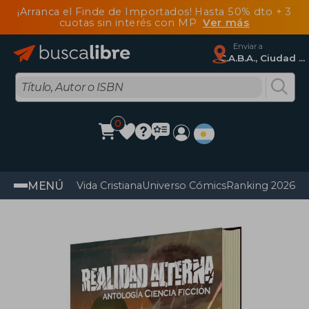
¡Arranca el Finde de Importados! Hasta 50% dto + 3
cuotas sin interés con MP
Ver más
Enviar a
C.A.B.A., Ciudad Autónoma De Buenos Aires
0
MENÚ
Vida Cristiana
Universo Cómics
Ranking 2026
Im