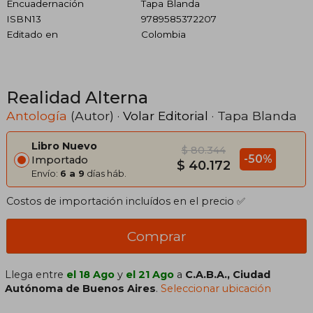
Encuadernación
Tapa Blanda
ISBN13
9789585372207
Editado en
Colombia
Realidad Alterna
Antología
(Autor) ·
Volar Editorial
· Tapa Blanda
Libro Nuevo
$ 80.344
-50%
Importado
$ 40.172
Envío:
6 a 9
días háb.
Costos de importación incluídos en el precio ✅
Comprar
Llega entre
el 18 Ago
y
el 21 Ago
a
C.A.B.A., Ciudad
Autónoma de Buenos Aires
.
Seleccionar ubicación