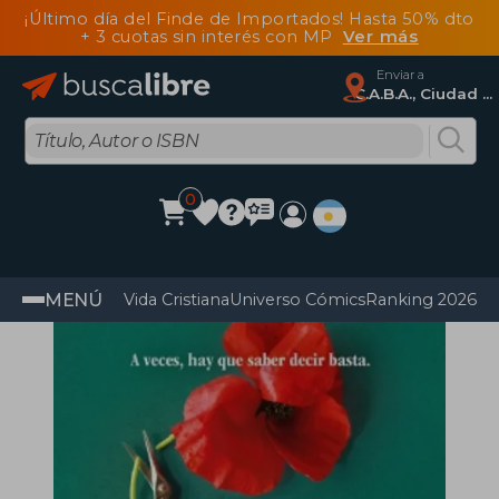
¡Último día del Finde de Importados! Hasta 50% dto
+ 3 cuotas sin interés con MP
Ver más
Enviar a
C.A.B.A., Ciudad Autónoma De Buenos Aires
0
MENÚ
Vida Cristiana
Universo Cómics
Ranking 2026
Im