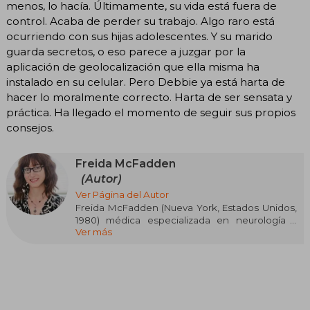
menos, lo hacía. Últimamente, su vida está fuera de
control. Acaba de perder su trabajo. Algo raro está
ocurriendo con sus hijas adolescentes. Y su marido
guarda secretos, o eso parece a juzgar por la
aplicación de geolocalización que ella misma ha
instalado en su celular. Pero Debbie ya está harta de
hacer lo moralmente correcto. Harta de ser sensata y
práctica. Ha llegado el momento de seguir sus propios
consejos.
Freida McFadden
(Autor)
Ver Página del Autor
Freida McFadden (Nueva York, Estados Unidos,
1980) médica especializada en neurología y
Ver más
escritora superventas, ha revolucionado el
género del thriller psicológico con novelas que
desafían las expectativas. Sus tramas, adictivas e
impredecibles, la han consagrado como una de
las autoras más leídas del momento, con más
de nueve millones de libros vendidos y
traducciones a 40 idiomas. Títulos como The