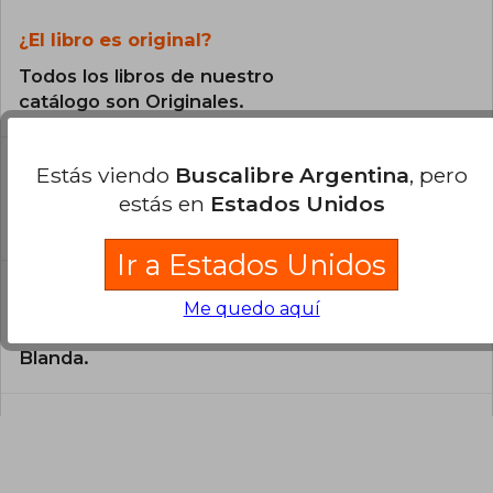
¿El libro es original?
Todos los libros de nuestro
catálogo son Originales.
¿En qué Idioma está escrito el
Estás viendo
Buscalibre Argentina
, pero
libro?
estás en
Estados Unidos
El libro está escrito en Español.
Ir a Estados Unidos
¿Cuál es la encuadernación de este libro?
Me quedo aquí
La encuadernación de esta edición es Tapa
Blanda.