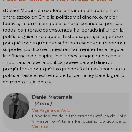
«Daniel Matamala explora la manera en que se han
entrelazado en Chile la política y el dinero, o, mejor
todavía, la forma en que el dinero, colándose por casi
todos los intersticios existentes, ha logrado influir en la
política. Quien crea que el texto exagera, pregúntese
por qué todos quienes están interesados en mantener
su poder político se muestran tan renuentes a regular
la influencia del capital. Y quienes tengan dudas de la
importancia que la política posee para el dinero,
pregúntense por qué las grandes fortunas financian la
política hasta el extremo de torcer la ley para lograrlo
en monto suficiente.»
Daniel Matamala
(Autor)
Ver Página del Autor
Es periodista de la Universidad Católica de Chile
y Master of Arts en Periodismo político de la
Ver más
Universidad de Columbia. En 2018 cursó una
residencia en el centro Stigler para el estudio