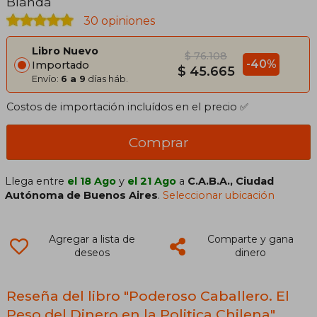
Blanda
30 opiniones
Libro Nuevo
$ 76.108
-40%
Importado
$ 45.665
Envío:
6 a 9
días háb.
Costos de importación incluídos en el precio ✅
Comprar
Llega entre
el 18 Ago
y
el 21 Ago
a
C.A.B.A., Ciudad
Autónoma de Buenos Aires
.
Seleccionar ubicación
Agregar a lista de
Comparte y gana
deseos
dinero
Reseña del libro "Poderoso Caballero. El
Peso del Dinero en la Politica Chilena"