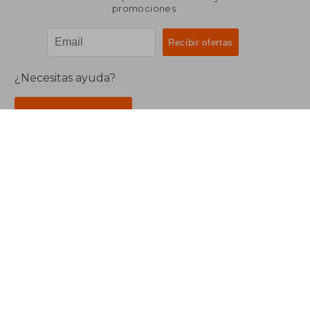
promociones
¿Necesitas ayuda?
Ir a Centro de Soporte
Buscalibre Argentina
Derechos Reservados.
Buscalibre Argentina
|
Buscalibre Chile
|
Buscalibre
Colombia
|
Buscalibre Ecuador
|
Buscalibre España
|
Buscalibre Uruguay
|
Buscalibre México
|
Buscalibre
Perú
|
Buscalibre Estados Unidos
|
Buscalibre Otros
Países
|
Bookdelivery Reino Unido