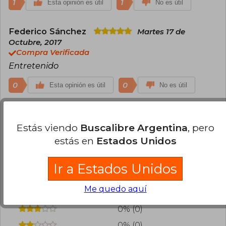
1
1
Esta opinión es útil
No es útil
Federico Sánchez
Martes 17 de
Octubre, 2017
Compra Verificada
Entretenido
0
0
Esta opinión es útil
No es útil
Cargar más opiniones del libro
Estás viendo
Buscalibre Argentina
, pero
¿Leíste este libro?
Inicia sesión
para poder
estás en
Estados Unidos
agregar tu propia evaluación
.
Ir a Estados Unidos
83% (25)
Me quedo aquí
17% (5)
0% (0)
0% (0)