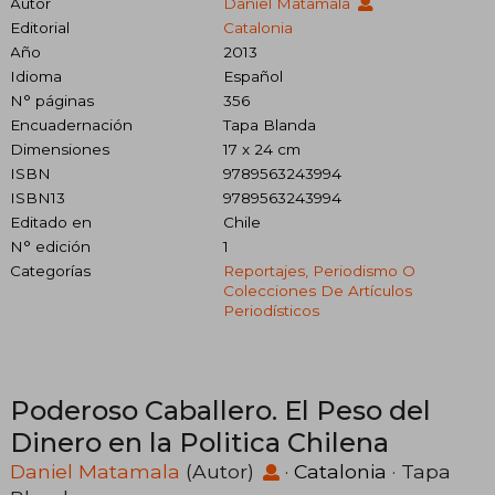
Autor
Daniel Matamala
Editorial
Catalonia
Año
2013
Idioma
Español
N° páginas
356
Encuadernación
Tapa Blanda
Dimensiones
17 x 24 cm
ISBN
9789563243994
ISBN13
9789563243994
Editado en
Chile
N° edición
1
Categorías
Reportajes, Periodismo O
Colecciones De Artículos
Periodísticos
Poderoso Caballero. El Peso del
Dinero en la Politica Chilena
Daniel Matamala
(Autor)
·
Catalonia
· Tapa