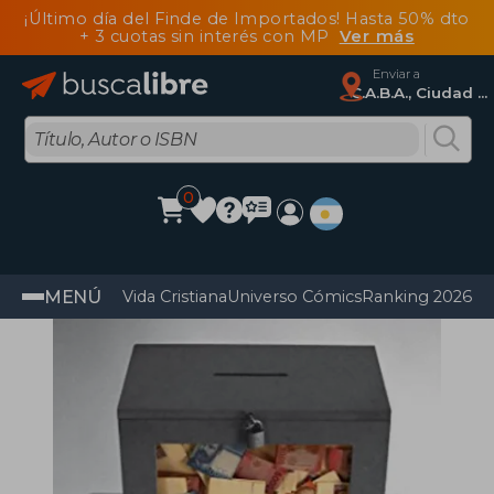
¡Último día del Finde de Importados! Hasta 50% dto
+ 3 cuotas sin interés con MP
Ver más
Enviar a
C.A.B.A., Ciudad Autónoma De Buenos Aires
0
MENÚ
Vida Cristiana
Universo Cómics
Ranking 2026
Im