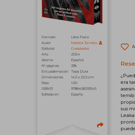
Formato
Libro Físico
Autor
Natalia Torvisco
A
Editorial
Crossbooks
Año
2024
Idioma
Español
Rese
N° páginas
336
Encuadernación
Tapa Dura
¿Pued
Dimensiones
14.5 x 22.5 cm
era ta
Peso
1.00
asesin
ISBN13
9788408293545
Editado en
España
temibl
propia
sus mu
Leakar
pronto
puede