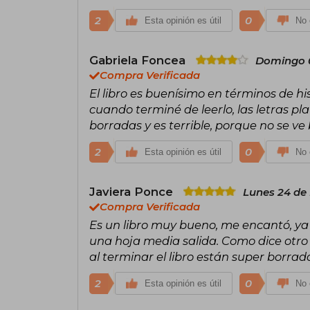
2
0
Esta opinión es útil
No 
Gabriela Foncea
Domingo 0
Compra Verificada
El libro es buenísimo en términos de his
cuando terminé de leerlo, las letras p
borradas y es terrible, porque no se ve
2
0
Esta opinión es útil
No 
Javiera Ponce
Lunes 24 de
Compra Verificada
Es un libro muy bueno, me encantó, ya 
una hoja media salida. Como dice otro 
al terminar el libro están super borrad
2
0
Esta opinión es útil
No 