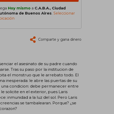
lega
Hoy mismo
a
C.A.B.A., Ciudad
utónoma de Buenos Aires
.
Seleccionar
bicación
Comparte y gana dinero
enciar el asesinato de su padre cuando
rse. Tras su paso por la institucion de
abita el monstruo que le arrebato todo. El
a inesperada: le abre las puertas de su
iene una condicion: debe permanecer entre
e solicite en el exterior, pues Laris
: inmunidad a la luz del sol. Pero Laris
s creencias se tambalearan. Porque? ¿se
 corazon?