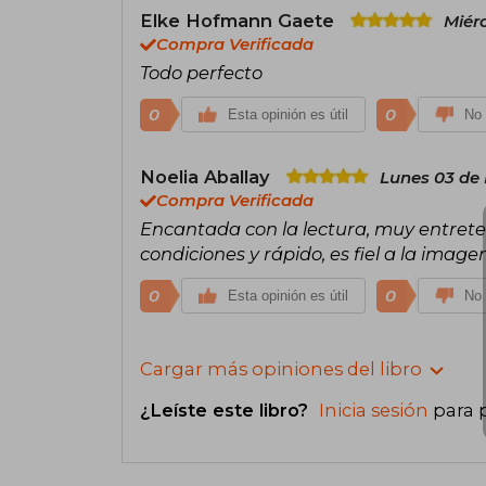
Elke Hofmann Gaete
Miér
Compra Verificada
Todo perfecto
0
0
Esta opinión es útil
No 
Noelia Aballay
Lunes 03 de
Compra Verificada
Encantada con la lectura, muy entreteni
condiciones y rápido, es fiel a la imag
0
0
Esta opinión es útil
No 
Cargar más opiniones del libro
¿Leíste este libro?
Inicia sesión
para 