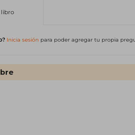
libro
o?
Inicia sesión
para poder agregar tu propia preg
ibre