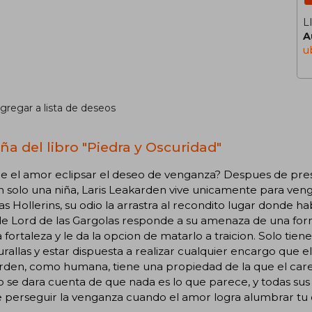
L
A
u
gregar a lista de deseos
ña del libro "Piedra y Oscuridad"
e el amor eclipsar el deseo de venganza? Despues de pres
n solo una niña, Laris Leakarden vive unicamente para venga
as Hollerins, su odio la arrastra al recondito lugar donde h
e Lord de las Gargolas responde a su amenaza de una form
 fortaleza y le da la opcion de matarlo a traicion. Solo t
rallas y estar dispuesta a realizar cualquier encargo que el l
den, como humana, tiene una propiedad de la que el carece
 se dara cuenta de que nada es lo que parece, y todas su
 perseguir la venganza cuando el amor logra alumbrar tu