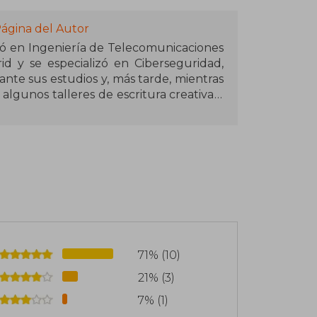
Página del Autor
duó en Ingeniería de Telecomunicaciones
id y se especializó en Ciberseguridad,
ante sus estudios y, más tarde, mientras
 algunos talleres de escritura creativa y
ta que el cielo se apague, su primera
 en la Convocatoria Nuevo Talento
n de su bilogía Redención y Hielo y Luz
71% (10)
21% (3)
7% (1)