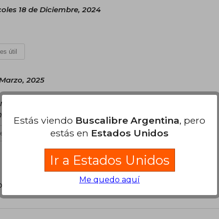
coles 18 de Diciembre, 2024
es útil
 Marzo, 2025
da e intensa. El libro llego en perfecta
en en cuanto a diseño.
Estás viendo
Buscalibre Argentina
, pero
estás en
Estados Unidos
es útil
Ir a Estados Unidos
Me quedo aquí
poder agregar tu propia evaluación
.