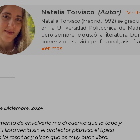
Natalia Torvisco
(Autor)
Ver 
Natalia Torvisco (Madrid, 1992) se gra
en la Universidad Politécnica de Madr
pero siempre le gustó la literatura. Dur
comenzaba su vida profesional, asistió a
autopublicó algunas de sus obras. Has
Ver más
novela en papel, fue seleccionada
Crossbooks.
Piedra y Oscuridad es el primer volume
su desenlace.
e Diciembre, 2024
omento de envolverlo me di cuenta que la tapa y
l libro venía sin el protector plástico, el tipico
do leí reseñas y dicen que es muy buen libro.