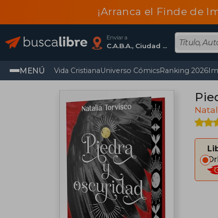
¡Arranca el Finde de I
Enviar a
C.A.B.A., Ciudad Autónoma De Buenos Aires
MENÚ
Vida Cristiana
Universo Cómics
Ranking 2026
Im
Pie
Natal
Li
Or