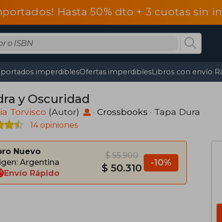
mportados! Hasta 50% dto + 3 cuotas sin 
portados imperdibles
Ofertas imperdibles
Libros con envío R
dra y Oscuridad
ia Torvisco
(Autor)
·
Crossbooks
· Tapa Dura
14 opiniones
bro Nuevo
$ 55.900
-10%
igen: Argentina
$ 50.310
Envío Rápido