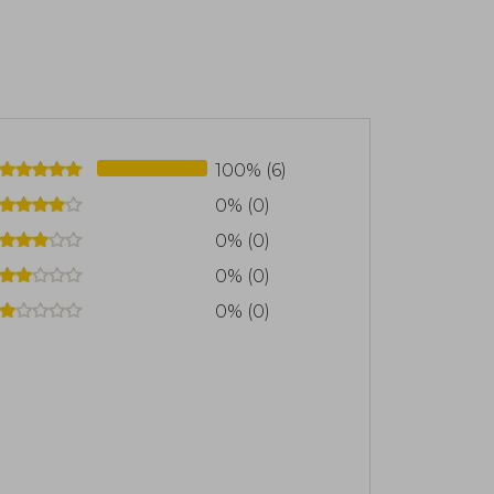
da uno se buscaba el entretenimiento
al día siguiente. Se pasaba los días
s deberes y jugando a videojuegos. Las
efugio para quien las lea.
100% (6)
0% (0)
0% (0)
0% (0)
0% (0)