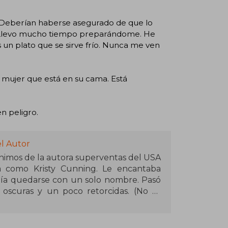
 Deberían haberse asegurado de que lo
no. Llevo mucho tiempo preparándome. He
s un plato que se sirve frío. Nunca me ven
 mujer que está en su cama. Está
n peligro.
el Autor
nimos de la autora superventas del USA
 como Kristy Cunning. Le encantaba
día quedarse con un solo nombre. Pasó
as oscuras y un poco retorcidas. (No te
). Quería que todo el mundo encontrara
sobrenatural e historias de amor new
ovela romántica. Nació y se crio en un