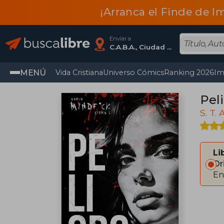
¡Arranca el Finde de I
Enviar a
C.A.B.A., Ciudad Autónoma De Buenos Aires
MENÚ
Vida Cristiana
Universo Cómics
Ranking 2026
Im
Peli
S. T.
Li
Or
En