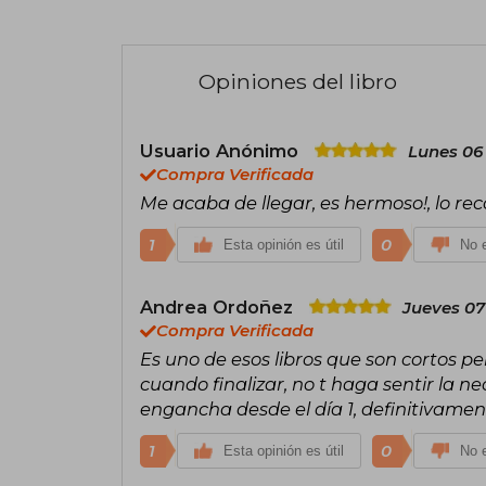
Opiniones del libro
Usuario Anónimo
Lunes 06 
Compra Verificada
Me acaba de llegar, es hermoso!, lo r
1
0
Esta opinión es útil
No e
Andrea Ordoñez
Jueves 07
Compra Verificada
Es uno de esos libros que son cortos pe
cuando finalizar, no t haga sentir la ne
engancha desde el día 1, definitivamen
1
0
Esta opinión es útil
No e