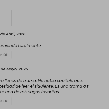
pequeño pueblo de Alabama, donde ca
como podía y quizá acababa cojeando 
escribiendo, ayudando a su hijo con lo
palabras de S.T. Abby siempre serán un r
de Abril, 2026
ecomiendo totalmente.
s útil
 de Mayo, 2026
ro llenos de trama. No había capítulo que,
cesidad de leer el siguiente. Es una trama q t
te una de mis sagas favoritas
s útil