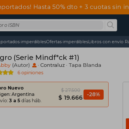
mportados! Hasta 50% dto + 3 cuotas sin 
portados imperdibles
Ofertas imperdibles
Libros con envío R
gro (Serie Mindf*ck #1)
 Abby
(Autor)
·
Contraluz
· Tapa Blanda
6 opiniones
bro Nuevo
$ 27.500
-28%
igen: Argentina
$ 19.666
vío:
3 a 5
días háb.