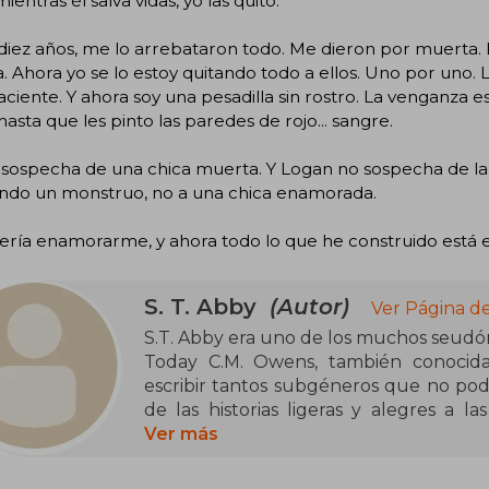
ientras él salva vidas, yo las quito.
diez años, me lo arrebataron todo. Me dieron por muerta.
a. Ahora yo se lo estoy quitando todo a ellos. Uno por u
aciente. Y ahora soy una pesadilla sin rostro. La venganza e
 hasta que les pinto las paredes de rojo... sangre.
 sospecha de una chica muerta. Y Logan no sospecha de la
ndo un monstruo, no a una chica enamorada.
ría enamorarme, y ahora todo lo que he construido está e
S. T. Abby
(Autor)
Ver Página d
S.T. Abby era uno de los muchos seudó
Today C.M. Owens, también conocida
escribir tantos subgéneros que no po
de las historias ligeras y alegres a l
preocupes, retorcidas pero divertidas
Ver más
lo que le gustase, desde el romance 
adult hasta el lado más oscuro de la n