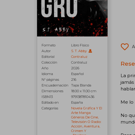
Formato
Libro Físico
A
Autor
S. T. Abby
Editorial
Contraluz
Reseñ
Colección
Contraluz
Año
2026
Idioma
Español
La pri
N° páginas
216
jamás 
Encuadernación
Tapa Blanda
hablar
Dimensiones
18.00 x 11.00 cm
ISBN13
9791387810436
Me lo 
Editado en
España
Categorías
Novela Gráfica Y El
Arte Manga
No qu
Géneros De Cine,
mundo
Televisión O Radio:
Acción, Aventura,
Crimen Y