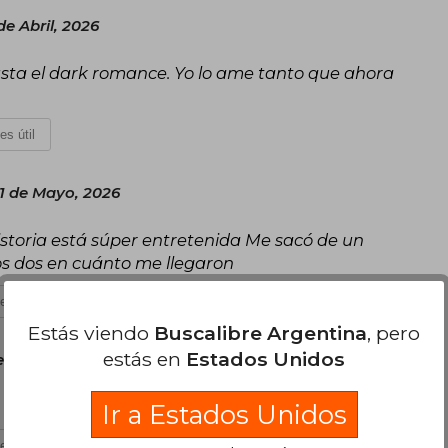
de Abril, 2026
 gusta el dark romance. Yo lo ame tanto que ahora
es útil
1 de Mayo, 2026
historia está súper entretenida Me sacó de un
ros dos en cuánto me llegaron
es útil
Estás viendo
Buscalibre Argentina
, pero
estás en
Estados Unidos
s 04 de Junio, 2026
er bien narrado te atrapa enbla prumera linea,
Ir a Estados Unidos
es útil