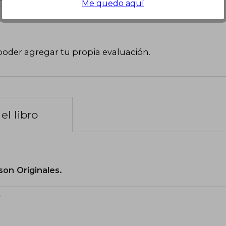
Me quedo aquí
poder agregar tu propia evaluación
.
el libro
son Originales.
?