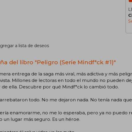
L
C
S
gregar a lista de deseos
a del libro "Peligro (Serie Mindf*ck #1)"
mera entrega de la saga más viral, más adictiva y más pelig
vista. Millones de lectoras en todo el mundo no pueden de
 de ella. Descubre por qué Mindf*ck lo cambió todo.
arrebataron todo. No me dejaron nada. No tenía nada que p
ería enamorarme, no me lo esperaba, pero ya no puedo re
 un lugar más seguro. Es un héroe.