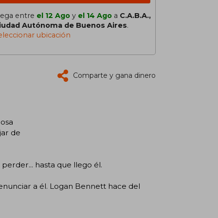
lega entre
el 12 Ago
y
el 14 Ago
a
C.A.B.A.,
iudad Autónoma de Buenos Aires
.
eleccionar ubicación
Comparte y gana dinero
rosa
jar de
erder... hasta que llego él.
nunciar a él. Logan Bennett hace del