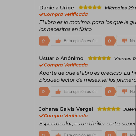
Daniela Uribe
Miércoles 29 
Compra Verificada
El libro es lo maximo, para los que le
los necesitos en físico
0
0
Esta opinión es útil
No 
Usuario Anónimo
Viernes 0
Compra Verificada
Aparte de que el libro es precioso. La 
bloqueo lector de meses, leí los prime
0
0
Esta opinión es útil
No 
Johana Galvis Vergel
Jueve
Compra Verificada
Espectacular, es un thriller corto, sup
0
0
Esta opinión es útil
No 