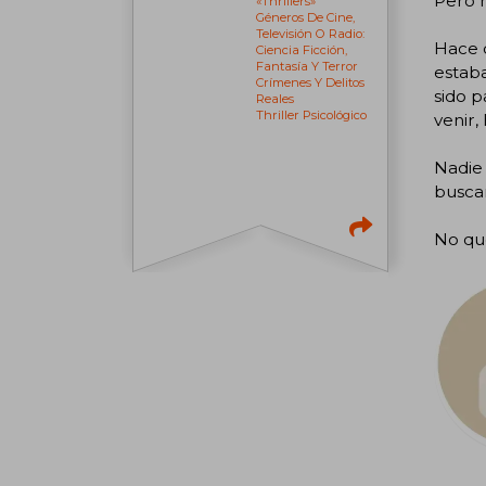
Pero m
«thrillers»
Géneros De Cine,
Televisión O Radio:
Hace 
Ciencia Ficción,
Fantasía Y Terror
estab
Crímenes Y Delitos
sido p
Reales
Thriller Psicológico
venir,
Nadie
busca
No que