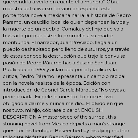
que vendría a verlo en cuanto ella muriera". Obra
maestra del universo literario en español, esta
portentosa novela mexicana narra la historia de Pedro
Páramo, un caudillo local de quien dependen la vida y
la muerte de un pueblo, Comala, y del hijo que va a
buscarlo porque así se lo prometió a su madre
moribunda. El narrador, JuanPreciado, llega a un
pueblo deshabitado pero lleno de susurros, y a través
de estos conoce la destrucción que trajo la convulsa
pasión de Pedro Páramo hacia Susana San Juan.
Publicada en 1955 y aclamada por el público y la
crítica, Pedro Páramo representa un cambio radical
con la novela realista de la época. Edición con
introducción de Gabriel García Márquez. "No vayas a
pedirle nada. Exígele lo nuestro. Lo que estuvo
obligado a darme y nunca me dio... El olvido en que
nos tuvo, mi hijo, cóbraselo caro". ENGLISH
DESCRIPTION A masterpiece of the surreal, this
stunning novel from Mexico depicts a man's strange
quest for his heritage. Beseeched by his dying mother
to locate his father, Pedro Páramo, whom they fled