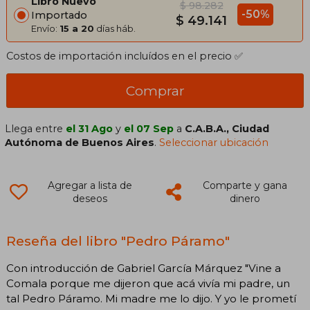
Libro Nuevo
$ 98.282
-50%
Importado
$ 49.141
Envío:
15 a 20
días háb.
Costos de importación incluídos en el precio ✅
Comprar
Llega entre
el 31 Ago
y
el 07 Sep
a
C.A.B.A., Ciudad
Autónoma de Buenos Aires
.
Seleccionar ubicación
Agregar a lista de
Comparte y gana
deseos
dinero
Reseña del libro "Pedro Páramo"
Con introducción de Gabriel García Márquez "Vine a
Comala porque me dijeron que acá vivía mi padre, un
tal Pedro Páramo. Mi madre me lo dijo. Y yo le prometí