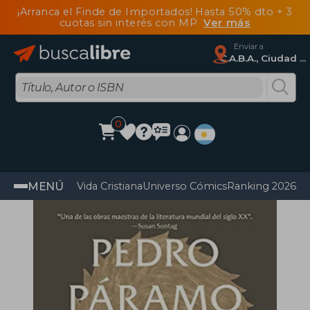
¡Arranca el Finde de Importados! Hasta 50% dto + 3
cuotas sin interés con MP
Ver más
Enviar a
C.A.B.A., Ciudad Autónoma De Buenos Aires
0
MENÚ
Vida Cristiana
Universo Cómics
Ranking 2026
Im