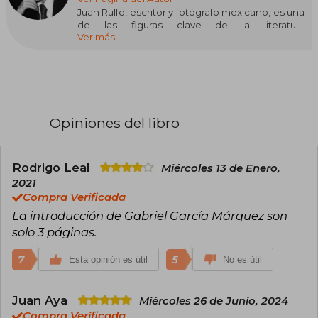
Juan Rulfo, escritor y fotógrafo mexicano, es una
de las figuras clave de la literatura
Ver más
hispanoamericana del siglo XX. Aunque su obra
publicada es breve —El Llano en llamas (1953) y
Pedro Páramo (1955)—, su impacto fue
monumental.
Sus relatos, ambientados en el México rural
posrevolucionario, mezclan crudeza realista con
Opiniones del libro
elementos sobrenaturales, creando un universo
donde los vivos y los muertos coexisten. Pedro
Páramo, en particular, revolucionó la narrativa en
español con su estructura fragmentaria y su
Rodrigo Leal
Miércoles 13 de Enero,
estilo poético, influyendo en generaciones de
2021
escritores.
Compra Verificada
La introducción de Gabriel García Márquez son
Hombre reservado y observador, Rulfo retrató
como nadie la soledad, la injusticia y la
solo 3 páginas.
resistencia silenciosa de los campesinos. Su
prosa, aparentemente sencilla, esconde una
7
5
Esta opinión es útil
No es útil
profundidad que sigue resonando en la
literatura actual.
Juan Aya
Miércoles 26 de Junio, 2024
Compra Verificada