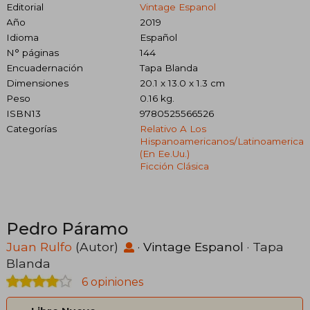
Editorial
Vintage Espanol
Año
2019
Idioma
Español
N° páginas
144
Encuadernación
Tapa Blanda
Dimensiones
20.1 x 13.0 x 1.3 cm
Peso
0.16 kg.
ISBN13
9780525566526
Categorías
Relativo A Los
Hispanoamericanos/latinoamerica
(en Ee.uu.)
Ficción Clásica
Pedro Páramo
Juan Rulfo
(Autor)
·
Vintage Espanol
· Tapa
Blanda
6 opiniones