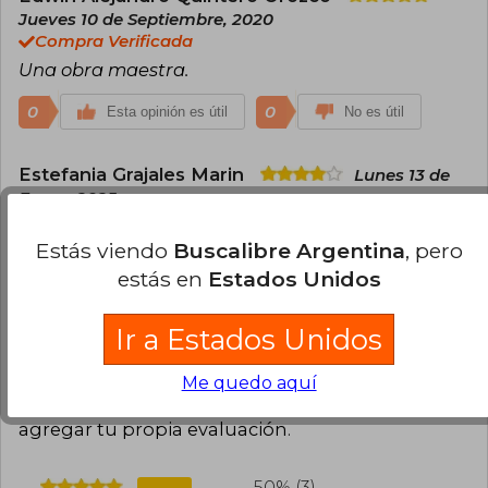
Jueves 10 de Septiembre, 2020
Compra Verificada
Una obra maestra.
0
0
Esta opinión es útil
No es útil
Estefania Grajales Marin
Lunes 13 de
Enero, 2025
Compra Verificada
LLEGÓ EN BUENAS CONDICIONES
Estás viendo
Buscalibre Argentina
, pero
estás en
Estados Unidos
0
0
Esta opinión es útil
No es útil
Ir a Estados Unidos
Cargar más opiniones del libro
Me quedo aquí
¿Leíste este libro?
Inicia sesión
para poder
agregar tu propia evaluación
.
50% (3)