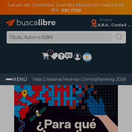
Jueves de Colombia: Grandes títulos con hasta 55%
dto
Ver más
Enviar a
C.A.B.A., Ciudad Autónoma De Buenos Aires
0
MENÚ
Vida Cristiana
Universo Cómics
Ranking 2026
Im