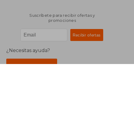
Suscríbete para recibir ofertas y
promociones
¿Necesitas ayuda?
Ir a Centro de Soporte
Buscalibre Argentina
Derechos Reservados.
Buscalibre Argentina
|
Buscalibre Chile
|
Buscalibre
Colombia
|
Buscalibre Ecuador
|
Buscalibre España
|