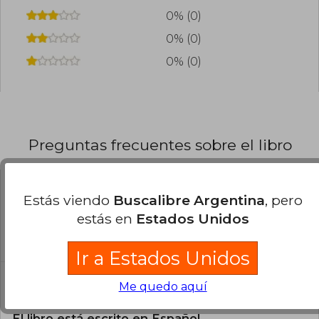
0% (0)
0% (0)
0% (0)
Preguntas frecuentes sobre el libro
Estás viendo
Buscalibre Argentina
, pero
¿El libro es original?
estás en
Estados Unidos
Todos los libros de nuestro
catálogo son Originales.
Ir a Estados Unidos
¿En qué Idioma está escrito el
Me quedo aquí
libro?
El libro está escrito en Español.