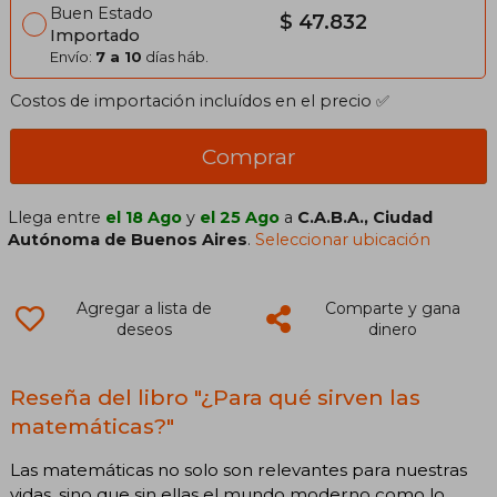
Buen Estado
$ 47.832
Importado
Envío:
7 a 10
días háb.
Costos de importación incluídos en el precio ✅
Comprar
Llega entre
el 18 Ago
y
el 25 Ago
a
C.A.B.A., Ciudad
Autónoma de Buenos Aires
.
Seleccionar ubicación
Agregar a lista de
Comparte y gana
deseos
dinero
Reseña del libro "¿Para qué sirven las
matemáticas?"
Las matemáticas no solo son relevantes para nuestras
vidas, sino que sin ellas el mundo moderno como lo