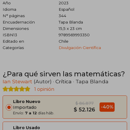
Año
2023
Idioma
Español
N° páginas
344
Encuadernación
Tapa Blanda
Dimensiones
15,5 x 23 cm
ISBN13
9789569993350
Editado en
Chile
Categorías
Divulgación Científica
¿Para qué sirven las matemáticas?
Ian Stewart
(Autor) ·
Crítica
· Tapa Blanda
1 opinión
Libro Nuevo
$ 86.877
-40%
Importado
$ 52.126
Envío:
7 a 12
días háb.
Libro Usado