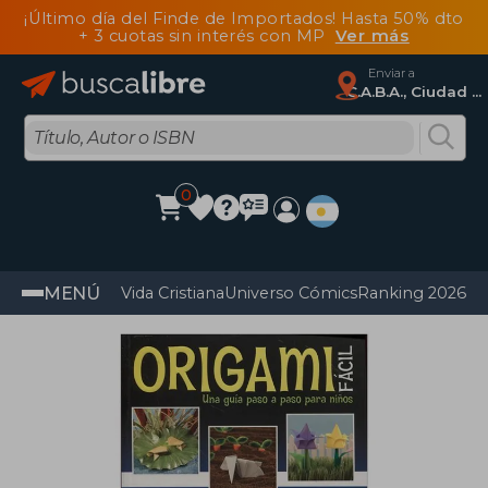
¡Último día del Finde de Importados! Hasta 50% dto
+ 3 cuotas sin interés con MP
Ver más
Enviar a
C.A.B.A., Ciudad Autónoma De Buenos Aires
0
MENÚ
Vida Cristiana
Universo Cómics
Ranking 2026
Im