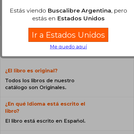
0% (0)
Estás viendo
Buscalibre Argentina
, pero
0% (0)
estás en
Estados Unidos
Ir a Estados Unidos
Me quedo aquí
Preguntas frecuentes sobre el libro
¿El libro es original?
Todos los libros de nuestro
catálogo son Originales.
¿En qué Idioma está escrito el
libro?
El libro está escrito en Español.