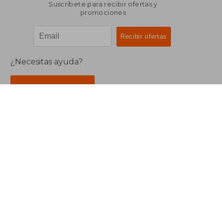
Suscríbete para recibir ofertas y
promociones
¿Necesitas ayuda?
Ir a Centro de Soporte
Buscalibre Argentina
Derechos Reservados.
Buscalibre Argentina
|
Buscalibre Chile
|
Buscalibre
Colombia
|
Buscalibre Ecuador
|
Buscalibre España
|
Buscalibre Uruguay
|
Buscalibre México
|
Buscalibre
Perú
|
Buscalibre Estados Unidos
|
Buscalibre Otros