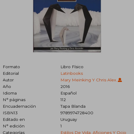
Formato
Libro Físico
Editorial
Latinbooks
Autor
Mary Meinking Y Chris Alex.
Año
2016
Idioma
Español
N° páginas
112
Encuadernación
Tapa Blanda
ISBN13
9789974728400
Editado en
Uruguay
N° edición
1
Categorías
Estilos De Vida, Aficiones Y Ocio