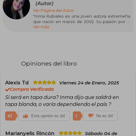
(Autor)
Ver Página del Autor
"Inma Rubiales es una joven autora extremeña
que nació en marzo de 2002. Su pasión por la
Ver más
literatura surgió cuando solo era una niña, y,
después de pasar años leyendo las historias de
otros, decidió que ya era hora de crear las suyas.
En 2019, con solo diecisiete años, su primera
novela dio el salto al papel tras su éxito en la
plataforma Wattpad. Fue en 2022 cuando
Opiniones del libro
publicó Hasta que nos quedemos sin estrellas.
Su nueva novela se titula El arte de ser nosotros
(2023).
Alexis Td
Viernes 24 de Enero, 2025
Actualmente, Inma realiza sus estudios en
Compra Verificada
Publicidad y Relaciones Públicas mientras
Si será en tapa dura? Inma dijo que saldrá en
trabaja en sus apasionantes novelas."
tapa blanda, o varía dependiendo el país ?
61
1
Esta opinión es útil
No es útil
Marianyelis Rincón
Sábado 04 de