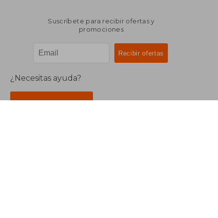
Suscríbete para recibir ofertas y
promociones
¿Necesitas ayuda?
Ir a Centro de Soporte
Buscalibre Argentina
Derechos Reservados.
Buscalibre Argentina
|
Buscalibre Chile
|
Buscalibre
Colombia
|
Buscalibre Ecuador
|
Buscalibre España
|