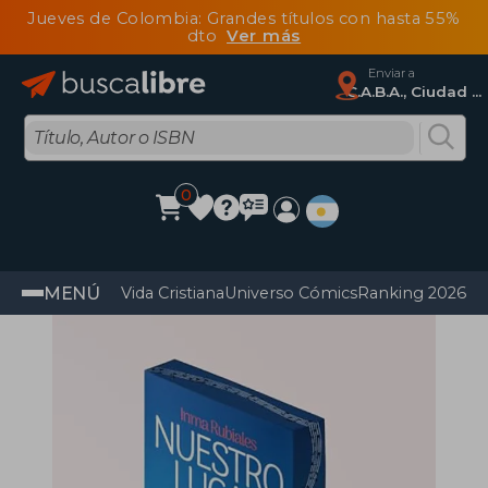
Jueves de Colombia: Grandes títulos con hasta 55%
dto
Ver más
Enviar a
C.A.B.A., Ciudad Autónoma De Buenos Aires
0
MENÚ
Vida Cristiana
Universo Cómics
Ranking 2026
Im