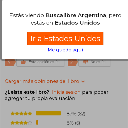
13
0
Esta opinión es útil
No es útil
Estás viendo
Buscalibre Argentina
, pero
estás en
Estados Unidos
Agusta Zambrano
Miércoles 22 de
Enero, 2025
Ir a Estados Unidos
Compra Verificada
Amo todos los libros de inmaa, y ya me encargue
Me quedo aquí
siendo de Ecuador
11
2
Esta opinión es útil
No es útil
Cargar más opiniones del libro
¿Leíste este libro?
Inicia sesión
para poder
agregar tu propia evaluación
.
87% (62)
8% (6)