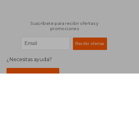
Suscríbete para recibir ofertas y
promociones
¿Necesitas ayuda?
Ir a Centro de Soporte
Buscalibre Argentina
Derechos Reservados.
Buscalibre Argentina
|
Buscalibre Chile
|
Buscalibre