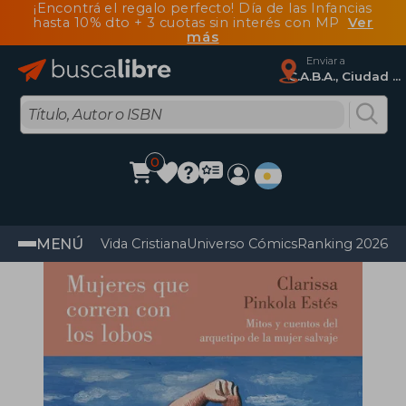
¡Encontrá el regalo perfecto! Día de las Infancias
hasta 10% dto + 3 cuotas sin interés con MP
Ver
más
Enviar a
C.A.B.A., Ciudad Autónoma De Buenos Aires
0
MENÚ
Vida Cristiana
Universo Cómics
Ranking 2026
Im