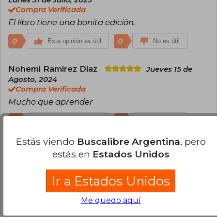
Compra Verificada
El libro tiene una bonita edición.
0
0
Esta opinión es útil
No es útil
Nohemi Ramirez Diaz
Jueves 15 de
Agosto, 2024
Compra Verificada
Mucho que aprender
0
0
Esta opinión es útil
No es útil
Estás viendo
Buscalibre Argentina
, pero
Cargar más opiniones del libro
estás en
Estados Unidos
¿Leíste este libro?
Inicia sesión
para poder
Ir a Estados Unidos
agregar tu propia evaluación
.
Me quedo aquí
100% (7)