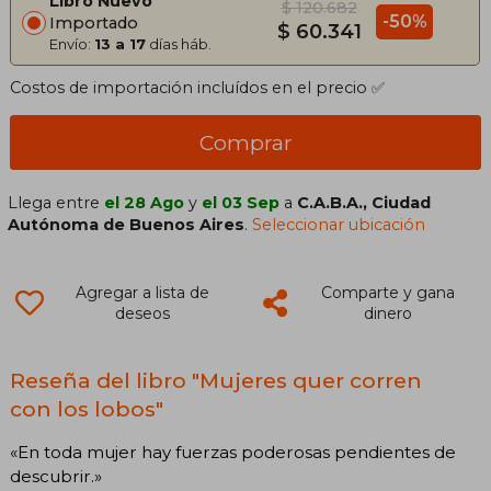
Libro Nuevo
$ 120.682
-50%
Importado
$ 60.341
Envío:
13 a 17
días háb.
Costos de importación incluídos en el precio ✅
Comprar
Llega entre
el 28 Ago
y
el 03 Sep
a
C.A.B.A., Ciudad
Autónoma de Buenos Aires
.
Seleccionar ubicación
Agregar a lista de
Comparte y gana
deseos
dinero
Reseña del libro "Mujeres quer corren
con los lobos"
«En toda mujer hay fuerzas poderosas pendientes de
descubrir.»